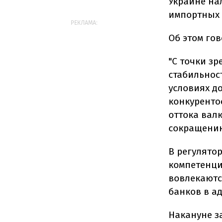
Украине на
импортных 
РЕКЛАМА:
Об этом гов
"С точки з
стабильнос
условиях д
конкуренто
оттока вал
сокращению
В регулято
компетенци
вовлекаютс
банков в а
Накануне з