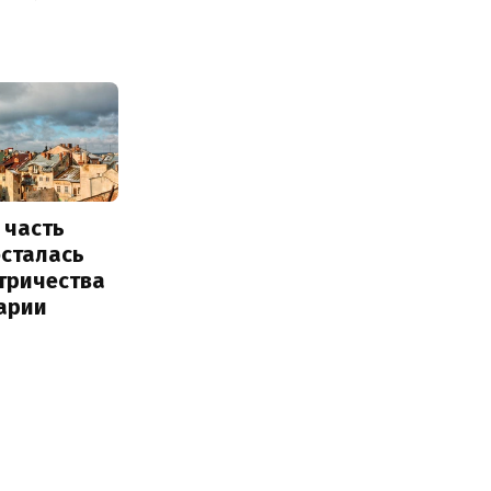
 часть
осталась
тричества
арии