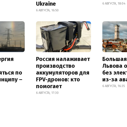
Ukraine
6 АВГУСТА, 18:04
6 АВГУСТА, 16:50
ергия
Россия налаживает
Большая
производство
Львова 
яться по
аккумуляторов для
без элек
инципу –
FPV-дронов: кто
из-за ав
помогает
6 АВГУСТА, 16:35
6 АВГУСТА, 17:30