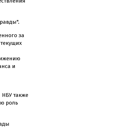
ествления
равды".
енного за
 текущих
нижению
анса и
 НБУ также
ую роль
Рады