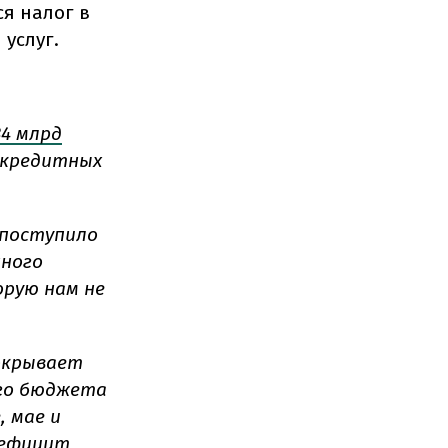
я налог в
 услуг.
4 млрд
 кредитных
 поступило
нного
орую нам не
окрывает
ого бюджета
, мае и
ефицит