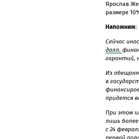
Ярослав Же
размере 10%
Напомним
:
Сейчас ино
долл.
финан
гарантий, 
Из обещанн
в государс
финансиров
придется в
При этом и
лишь более
с 24 феврал
первой пол