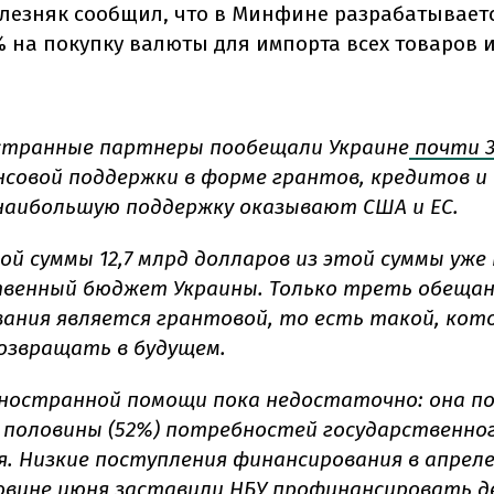
лезняк сообщил, что в Минфине разрабатываетс
 на покупку валюты для импорта всех товаров и
странные партнеры пообещали Украине
почти 3
совой поддержки в форме грантов, кредитов и
наибольшую поддержку оказывают США и ЕС.
ой суммы 12,7 млрд долларов из этой суммы уже
твенный бюджет Украины. Только треть обеща
ания является грантовой, то есть такой, кот
озвращать в будущем.
ностранной помощи пока недостаточно: она п
 половины (52%) потребностей государственн
я. Низкие поступления финансирования в апреле
овине июня заставили НБУ
профинансировать
д