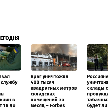
СЕГОДНЯ
язал
Враг уничтожил
Россиян
 службу
400 тысяч
уничтож
квадратных метров
склады 
ны
складских
продукц
жчин в
помещений за
табачных
т 18 до
месяц – Forbes
будет л