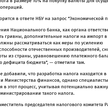
лога в размере 10% на покупку валюты для осущ
операций.
орится в ответе НБУ на запрос "Экономической п
рения Национального банка, как органа ответств
ть гривны, дополнительные налоги на импорт в
олжны рассматриваться как меры по усилению
способности отечественных производителей, с
юты из страны, уравновешению платежного бал
 дефицита бюджета", — отметили там.
ре добавили, что разработка налога находится в
и Министерства финансов, однако специалисты
я в этот процесс, учитывая потенциально важн
дминистрировании такого налога.
аместитель председателя налогового комитета 