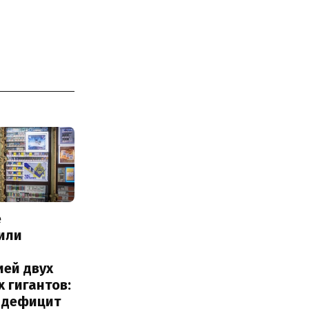
е
или
с
ией двух
 гигантов:
и дефицит