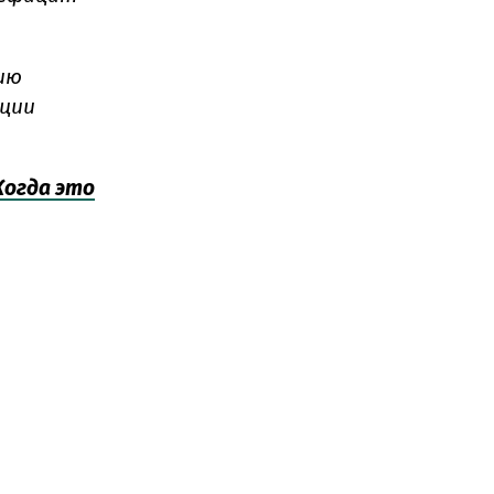
ию
ции
Когда это