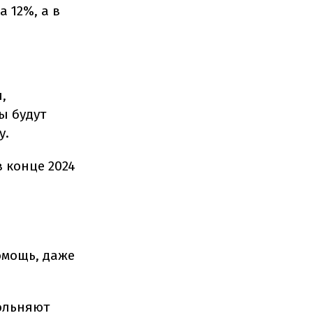
 12%, а в
,
ы будут
у.
 конце 2024
омощь, даже
ольняют