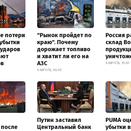
е потери
"Рынок пройдет по
Россия 
 убытки
краю". Почему
склад Bo
 ударов
дорожает топливо
продукц
ают
и хватит ли его на
уничтож
ов
АЗС
6 АВГУСТА, 10:50
6 АВГУСТА, 06:00
Путин заставил
PUMA оц
s после
Центральный банк
убытки в