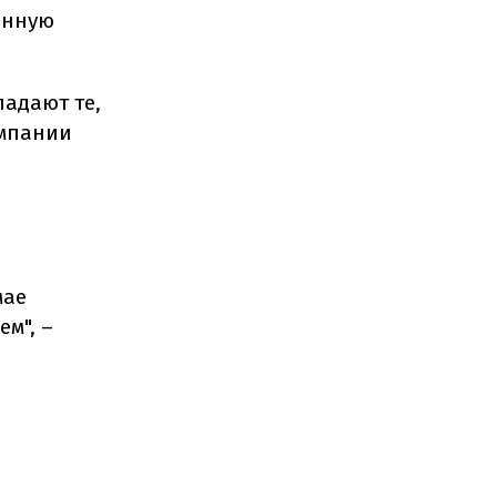
енную
адают те,
омпании
мае
м", –