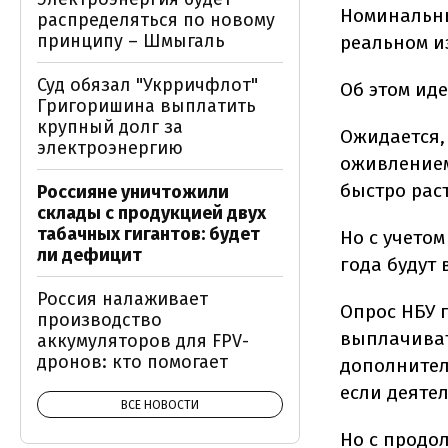
Номинальны
распределяться по новому
принципу – Шмыгаль
реальном и
Суд обязал "Укрричфлот"
Об этом иде
Григоришина выплатить
крупный долг за
Ожидается,
электроэнергию
оживлением
быстро раст
Россияне уничтожили
склады с продукцией двух
табачных гигантов: будет
Но с учето
ли дефицит
года будут
Россия налаживает
Опрос НБУ 
производство
выплачиват
аккумуляторов для FPV-
дронов: кто помогает
дополнител
если деяте
ВСЕ НОВОСТИ
Но с продо