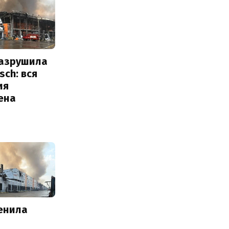
разрушила
sch: вся
ия
ена
енила