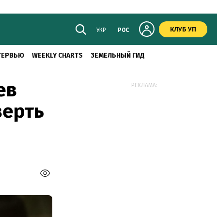
КЛУБ УП
УКР
РОС
ТЕРВЬЮ
WEEKLY CHARTS
ЗЕМЕЛЬНЫЙ ГИД
ев
РЕКЛАМА:
верть