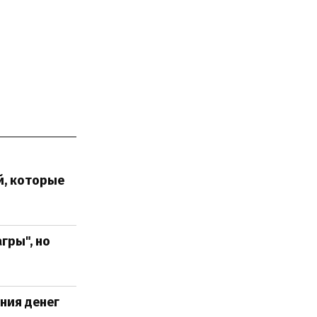
й, которые
гры", но
ния денег