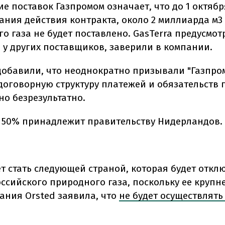
 поставок Газпромом означает, что до 1 октября
ания действия контракта, около 2 миллиарда м3
о газа не будет поставлено. GasTerra предусмотр
з у других поставщиков, заверили в компании.
 добавили, что неоднократно призывали "Газпро
договорную структуру платежей и обязательств 
но безрезультатно.
а 50% принадлежит правительству Нидерландов.
т стать следующей страной, которая будет откл
оссийского природного газа, поскольку ее круп
ания Orsted заявила, что
не будет осуществлять