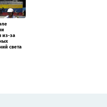
эле
ли
 из-за
ных
ний света