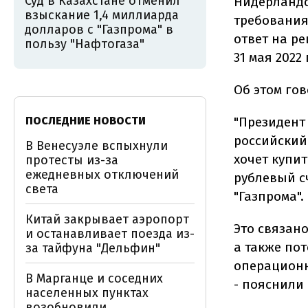
Суд в Казахстане отменил
Нидерландс
взыскание 1,4 миллиарда
требования 
долларов с "Газпрома" в
ответ на р
пользу "Нафтогаза"
31 мая 2022 
Об этом го
ПОСЛЕДНИЕ НОВОСТИ
"Президент 
российский 
В Венесуэле вспыхнули
хочет купит
протесты из-за
ежедневных отключений
рублевый с
света
"Газпрома".
Китай закрывает аэропорт
Это связано
и останавливает поезда из-
а также по
за тайфуна "Дельфин"
операционн
В Марганце и соседних
- пояснили
населенных пунктах
возобновили