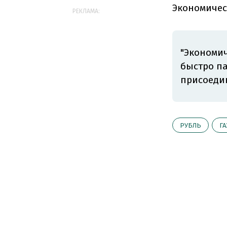
Экономичес
РЕКЛАМА:
"Экономич
быстро п
присоедин
РУБЛЬ
ГА