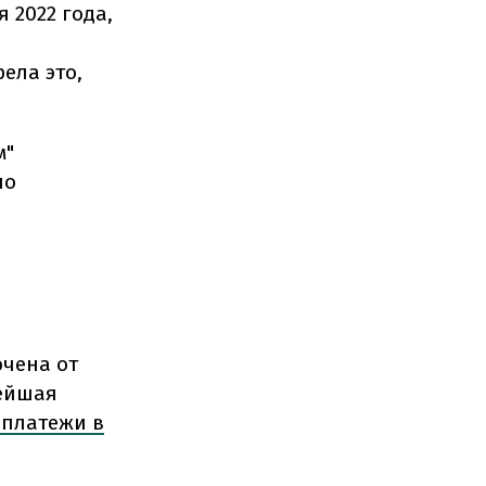
 2022 года,
ела это,
м"
по
ючена от
нейшая
 платежи в