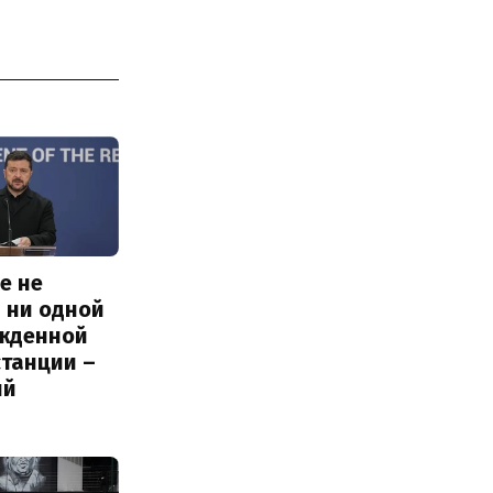
е не
 ни одной
жденной
станции –
ий