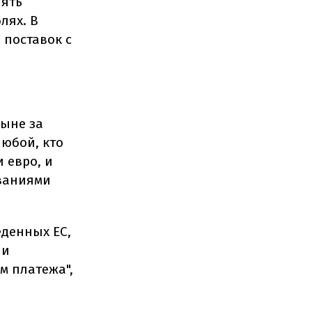
нять
лях. В
 поставок с
ныне за
любой, кто
 евро, и
ованиями
еденных ЕС,
 и
м платежа",