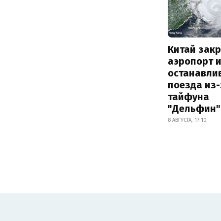
Китай зак
аэропорт 
останавли
поезда из-
тайфуна
"Дельфин"
8 АВГУСТА, 17:10