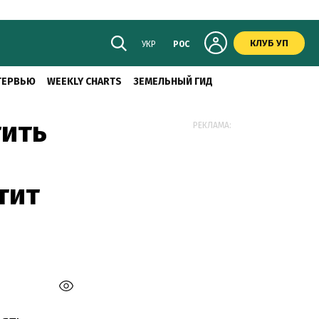
КЛУБ УП
УКР
РОС
ТЕРВЬЮ
WEEKLY CHARTS
ЗЕМЕЛЬНЫЙ ГИД
тить
РЕКЛАМА:
тит