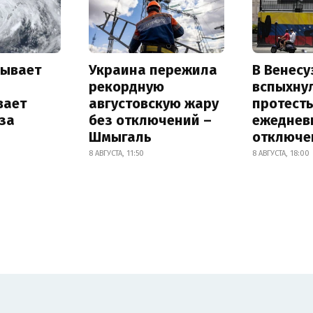
рывает
Украина пережила
В Венесу
и
рекордную
вспыхну
вает
августовскую жару
протесты
за
без отключений –
ежеднев
Шмыгаль
отключе
8 АВГУСТА, 11:50
8 АВГУСТА, 18:00