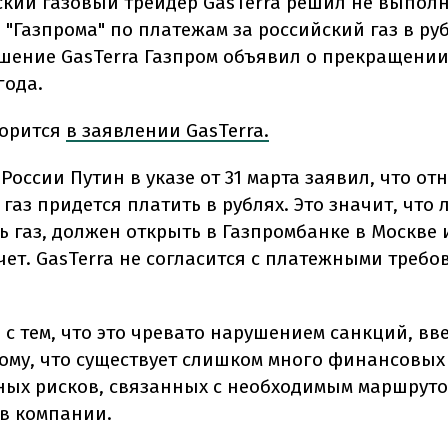
кий газовый трейдер GasTerra решил не выпол
"Газпрома" по платежам за российский газ в руб
ешение GasTerra Газпром объявил о прекращении
года.
ворится
в заявлении GasTerra.
России Путин в указе от 31 марта заявил, что от
газ придется платить в рублях. Это значит, что 
ь газ, должен открыть в Газпромбанке в Москве и
чет. GasTerra не согласится с платежными треб
 с тем, что это чревато нарушением санкций, вв
тому, что существует слишком много финансовых
ых рисков, связанных с необходимым маршруто
 в компании.