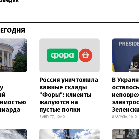
азведка
СЕГОДНЯ
Россия уничтожила
В Украин
у
важные склады
осталось
ий
"Форы": клиенты
неповре
оимостью
жалуются на
электро
лиарда
пустые полки
Зеленск
8 АВГУСТА, 10:40
8 АВГУСТА, 14:10