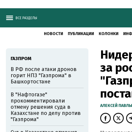
ВСЕ РАЗДЕЛЫ
НОВОСТИ
ПУБЛИКАЦИИ
КОЛОНКИ
ИНФ
Нидер
ГАЗПРОМ
за ро
В РФ после атаки дронов
горит НПЗ "Газпрома" в
"Газп
Башкортостане
поста
В "Нафтогазе"
прокомментировали
АЛЕКСЕЙ ПАВЛ
отмену решения суда в
Казахстане по делу против
"Газпрома"