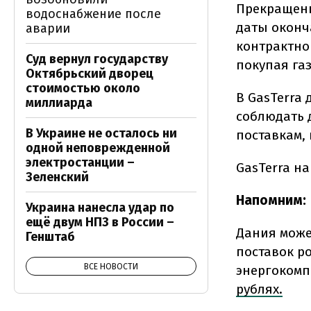
Прекращение
водоснабжение после
даты оконч
аварии
контрактног
Суд вернул государству
покупая га
Октябрьский дворец
стоимостью около
В GasTerra
миллиарда
соблюдать 
В Украине не осталось ни
поставкам, 
одной неповрежденной
электростанции –
GasTerra н
Зеленский
Напомним:
Украина нанесла удар по
ещё двум НПЗ в России –
Дания може
Генштаб
поставок р
ВСЕ НОВОСТИ
энергокомп
рублях.