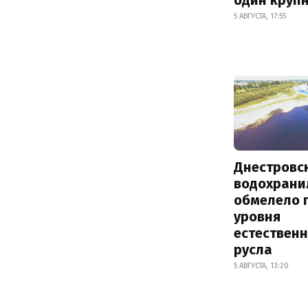
5 АВГУСТА, 17:55
Днестровс
водохрани
обмелело 
уровня
естествен
русла
5 АВГУСТА, 13:20