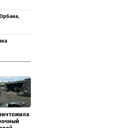
Орбана,
нка
уничтожила
вочный
Новой