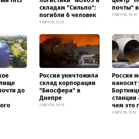
складам "Сильпо":
почты" в
погибли 6 человек
5 АВГУСТА, 10:10
5 АВГУСТА, 12:30
кое
Россия уничтожила
Россия 
лище
склад корпорации
наносит
почти до
"Биосфера" в
Бортниц
Днепре
станции 
ного
чем это 
5 АВГУСТА, 09:15
5 АВГУСТА, 13:50