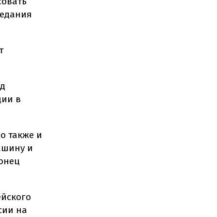
совать
седания
т
ед
ции в
о также и
ашину и
конец
ейского
сии на