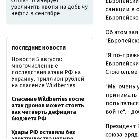
ОПЕК+ планирует
Европейски
увеличить квоты на добычу
санкции в 
нефти в сентябре
Европейско
Об этом за
"Европейска
ПОСЛЕДНИЕ НОВОСТИ
"Я по-прежн
Новости 5 августа:
Европейски
многочисленные
Стокгольме
последствия атаки РФ на
Украину, триллион рублей
на спасение Wildberries
"Мы очень у
принимать 
Спасение Wildberries после
попытаться
атак дронов может стоить
войне", - д
как четверть дефицита
бюджета РФ
Президент 
Удары РФ оставили без
союза вряд
электричества четыре