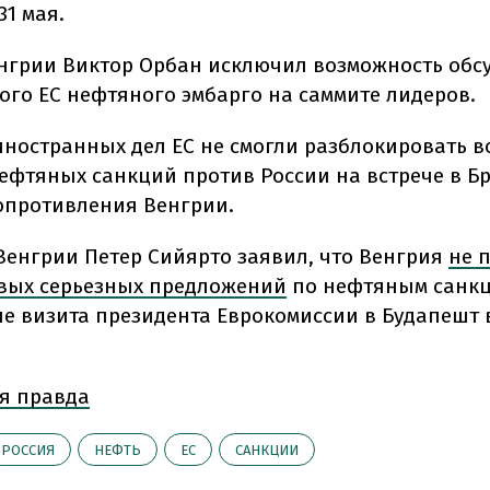
31 мая.
нгрии Виктор Орбан исключил возможность обс
ого ЕС нефтяного эмбарго на саммите лидеров.
ностранных дел ЕС не смогли разблокировать в
ефтяных санкций против России на встрече в Бр
сопротивления Венгрии.
Венгрии Петер Сийярто заявил, что Венгрия
не 
вых серьезных предложений
по нефтяным санкц
ле визита президента Еврокомиссии в Будапешт 
я правда
РОССИЯ
НЕФТЬ
ЕС
САНКЦИИ