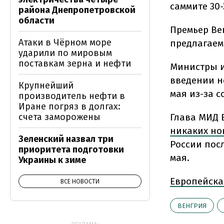
саммите 30-
района Днепропетровской
области
Премьер Ве
Атаки в Чёрном море
предлагаем
ударили по мировым
поставкам зерна и нефти
Министры и
введении н
Крупнейший
мая из-за 
производитель нефти в
Иране погряз в долгах:
счета заморожены
Глава МИД 
никаких но
Зеленский назвал три
России пос
приоритета подготовки
мая.
Украины к зиме
Европейска
ВСЕ НОВОСТИ
ВЕНГРИЯ