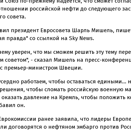
й Союз по-прежнему надеется, что сможет согла
отношении российской нефти до следующего за
го совета.
явил президент Евросовета Шарль Мишель, пише
я правда" со ссылкой на Sky News.
ему уверен, что мы сможем решить эту тему пер
м советом", - сказал Мишель на пресс-конферен
 с премьер-министром Швеции.
сердно работаем, чтобы оставаться едиными... н
решения, чтобы сломать российскую военную м
 оказать давление на Кремль, чтобы положить 
обавил он.
Еврокомиссии ранее заявила, что лидеры Европ
 ли договорятся о нефтяном эмбарго против Рос