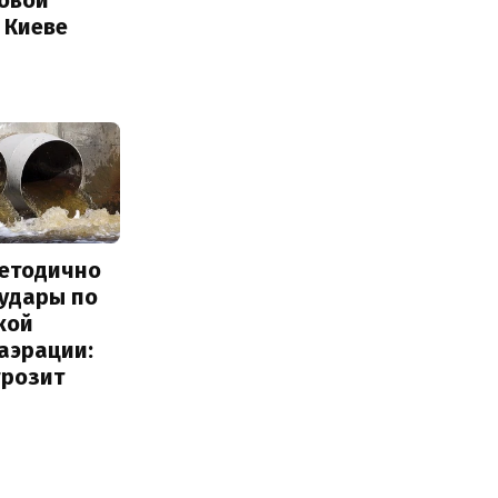
 Киеве
методично
 удары по
кой
аэрации:
грозит