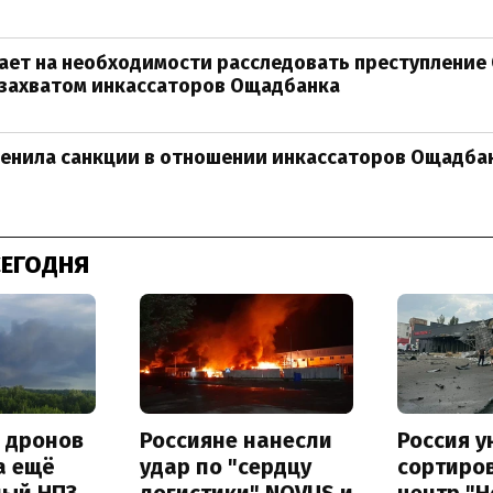
ает на необходимости расследовать преступление 
 захватом инкассаторов Ощадбанка
менила санкции в отношении инкассаторов Ощадба
СЕГОДНЯ
а дронов
Россияне нанесли
Россия 
а ещё
удар по "сердцу
сортиро
ный НПЗ
логистики" NOVUS и
центр "