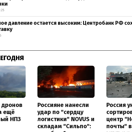
вки
:25
ое давление остается высоким: Центробанк РФ со
тавку
6
СЕГОДНЯ
а дронов
Россияне нанесли
Россия 
а ещё
удар по "сердцу
сортиро
ный НПЗ
логистики" NOVUS и
центр "
складам "Сильпо":
почты" в