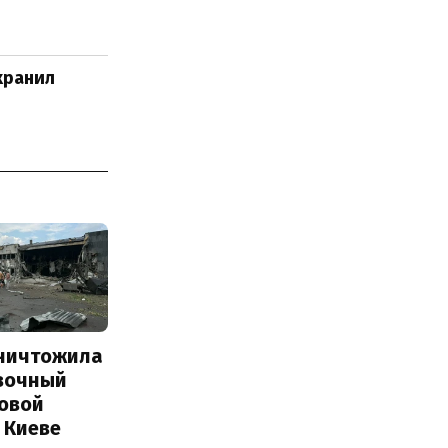
хранил
уничтожила
вочный
Новой
 Киеве