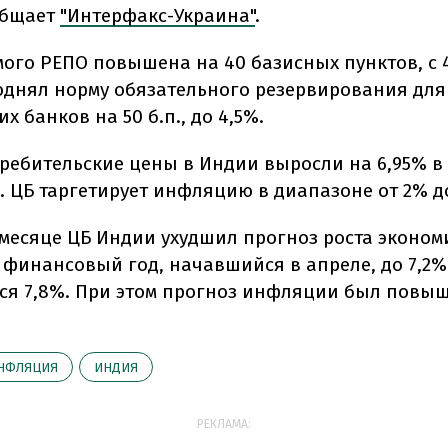
общает
"Интерфакс-Украина"
.
мого РЕПО повышена на 40 базисных пунктов, с 4
однял норму обязательного резервирования для
х банков на 50 б.п., до 4,5%.
требительские цены в Индии выросли на 6,95% в
 ЦБ таргетирует инфляцию в диапазоне от 2% д
месяце ЦБ Индии ухудшил прогноз роста эконом
 финансовый год, начавшийся в апреле, до 7,2%
я 7,8%. При этом прогноз инфляции был повыш
НФЛЯЦИЯ
ИНДИЯ
РЕКЛАМА: