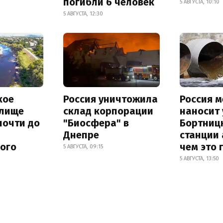
погибли 6 человек
5 АВГУСТА, 10:10
5 АВГУСТА, 12:30
кое
Россия уничтожила
Россия 
лище
склад корпорации
наносит
почти до
"Биосфера" в
Бортниц
Днепре
станции 
ного
чем это 
5 АВГУСТА, 09:15
5 АВГУСТА, 13:50