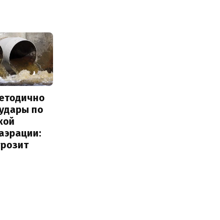
методично
 удары по
кой
аэрации:
грозит