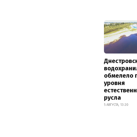
Днестровс
водохрани
обмелело 
уровня
естествен
русла
5 АВГУСТА, 13:20