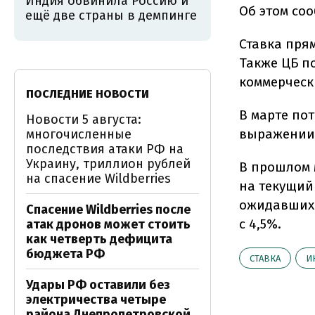
Индия обвинила Россию и
Об этом со
ещё две страны в демпинге
Ставка пря
Также ЦБ п
коммерчески
ПОСЛЕДНИЕ НОВОСТИ
В марте по
Новости 5 августа:
выражении.
многочисленные
последствия атаки РФ на
Украину, триллион рублей
В прошлом 
на спасение Wildberries
на текущий
ожидавшихс
Спасение Wildberries после
с 4,5%.
атак дронов может стоить
как четверть дефицита
бюджета РФ
СТАВКА
И
Удары РФ оставили без
электричества четыре
района Днепропетровской