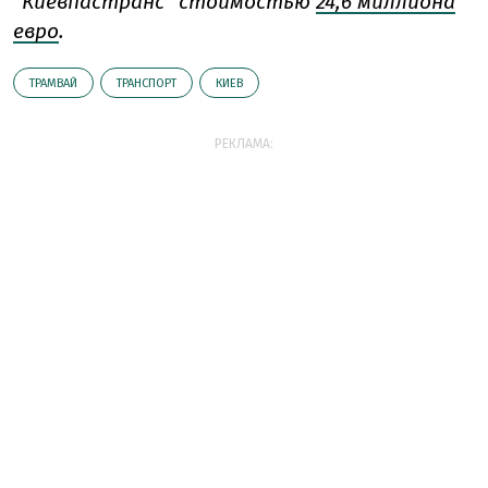
"Киевпастранс" стоимостью
24,6 миллиона
евро
.
ТРАМВАЙ
ТРАНСПОРТ
КИЕВ
РЕКЛАМА: