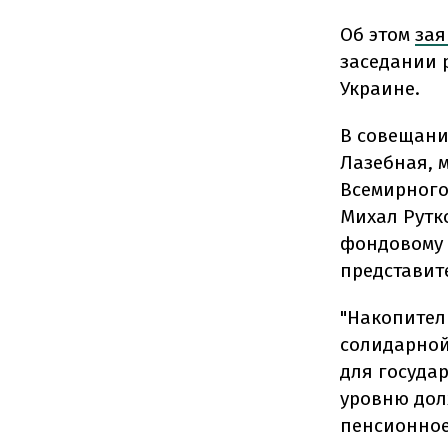
Об этом
зая
заседании 
Украине.
В совещани
Лазебная, 
Всемирного
Михал Рутк
фондовому 
представит
"Накопител
солидарной
для госуда
уровню дол
пенсионное