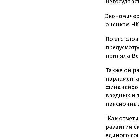
негосударс
Экономичес
оценкам НКЦ
По его сло
предусмотр
приняла Ве
Также он р
парламента
финансиров
вредных и 
пенсионных
"Как отмет
развития с
единого со