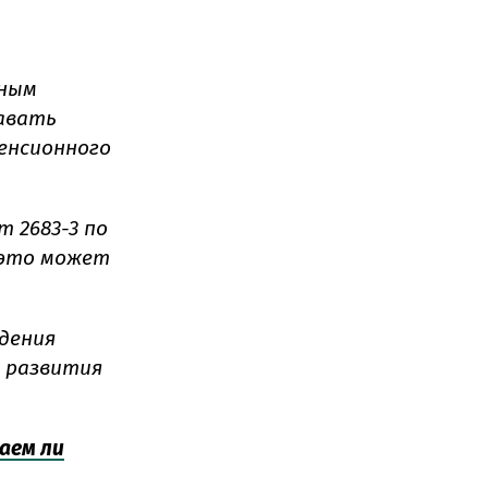
нным
давать
енсионного
 2683-3 по
 это может
едения
и развития
аем ли