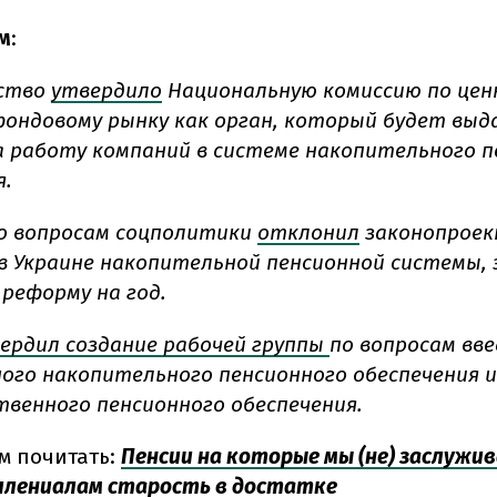
м
:
ство
утвердило
Национальную комиссию по це
фондовому рынку как орган, который будет вы
а работу компаний в системе накопительного п
я.
о вопросам соцполитики
отклонил
законопроект
в Украине накопительной пенсионной системы,
реформу на год.
ердил создание рабочей группы
по вопросам вв
ого накопительного пенсионного обеспечения 
твенного пенсионного обеспечения.
м почитать:
Пенсии на которые мы (не) заслужив
ллениалам старость в достатке