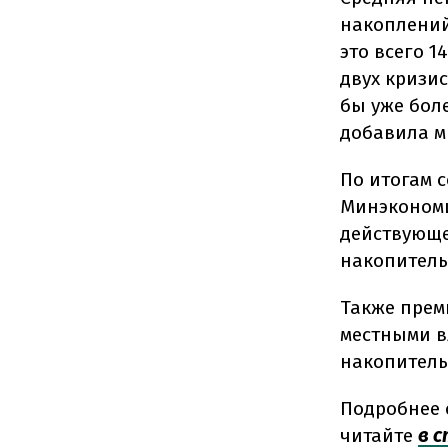
накоплений
это всего 1
двух кризи
бы уже боле
добавила м
По итогам 
Минэкономи
действующе
накопитель
Также пре
местными в
накопитель
Подробнее 
читайте
в 