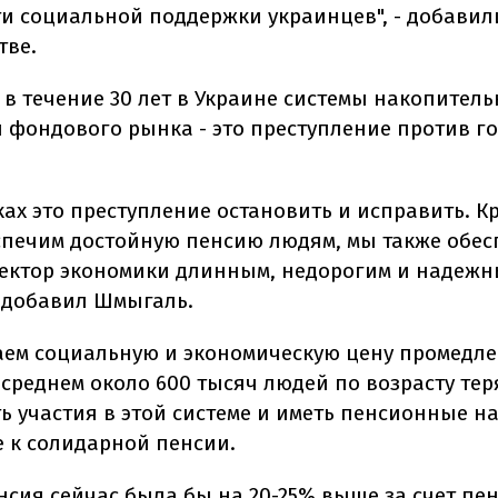
и социальной поддержки украинцев", - добавил
тве.
 в течение 30 лет в Украине системы накопител
и фондового рынка - это преступление против г
ах это преступление остановить и исправить. Кр
спечим достойную пенсию людям, мы также обе
ектор экономики длинным, недорогим и надеж
- добавил Шмыгаль.
аем социальную и экономическую цену промедле
 среднем около 600 тысяч людей по возрасту те
ь участия в этой системе и иметь пенсионные н
 к солидарной пенсии.
нсия сейчас была бы на 20-25% выше за счет п