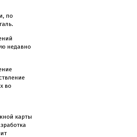
и, по
галь.
ений
ую недавно
ение
ствление
х во
ожной карты
азработка
чит