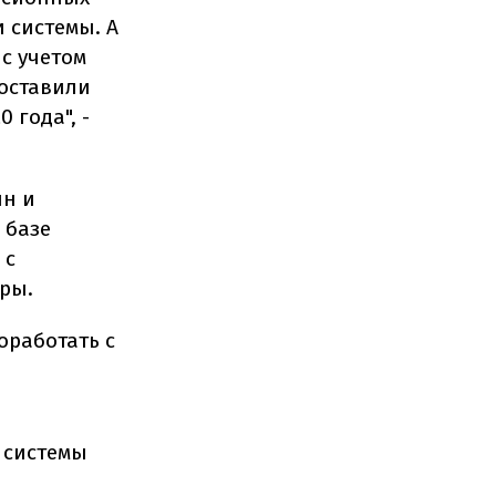
 системы. А
 с учетом
составили
 года", -
ин и
 базе
 с
ры.
работать с
 системы