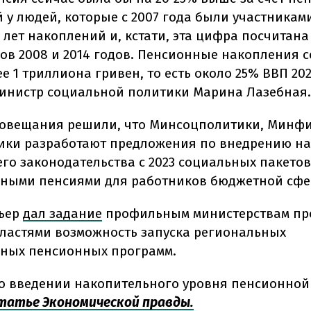
 у людей, которые с 2007 года были участниками
4 лет накоплений и, кстати, эта цифра посчитана
сов 2008 и 2014 годов. Пенсионные накопления 
е 1 триллиона гривен, то есть около 25% ВВП 2020
инистр социальной политики Марина Лазебная.
совещания решили, что Минсоцполитики, Минф
ки разработают предложения по внедрению на
го законодательства с 2023 социальных пакетов
ными пенсиями для работников бюджетной сфе
мьер
дал задание
профильным министерствам про
ластями возможность запуска региональных
ных пенсионных программ.
о введении накопительного уровня пенсионной
статье Экономической правды.