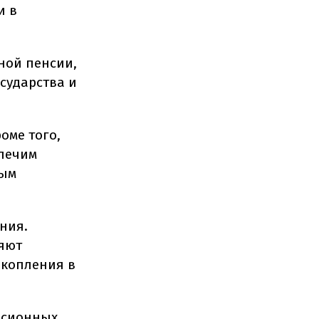
и в
ьной пенсии,
осударства и
оме того,
спечим
ным
ния.
ряют
акопления в
енсионных