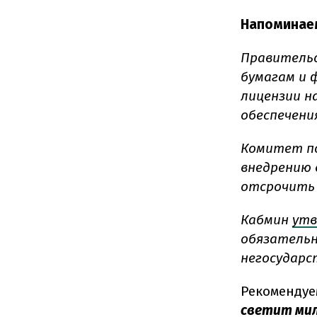
Напоминае
Правитель
бумагам и 
лицензии н
обеспечени
Комитет п
внедрению 
отсрочить 
Кабмин
утв
обязательн
негосударс
Рекомендуе
светит ми