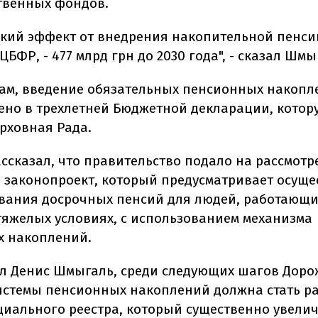
твенных фондов.
кий эффект от внедрения накопительной пенси
БФР, - 477 млрд грн до 2030 года", - сказал Шмы
вам, введение обязательных пенсионных накопл
ено в трехлетней Бюджетной декларации, котор
рховная Рада.
ассказал, что правительство подало на рассмотр
 законопроект, который предусматривает осуще
ания досрочных пенсий для людей, работающи
тяжелых условиях, с использованием механизма
 накоплений.
ил Денис Шмыгаль, среди следующих шагов Дор
истемы пенсионных накоплений должна стать р
циального реестра, который существенно увели