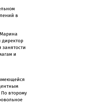
ельном
лений в
 Марина
й директор
и занятости
магам и
 имеющейся
центным
 По второму
ровольное