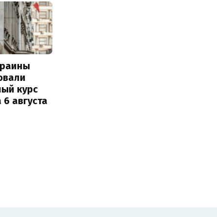
краины
овали
ный курс
 6 августа