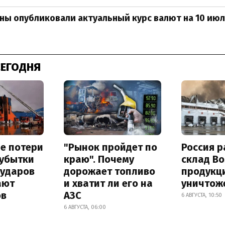
ны опубликовали актуальный курс валют на 10 ию
СЕГОДНЯ
е потери
"Рынок пройдет по
Россия 
 убытки
краю". Почему
склад Bo
 ударов
дорожает топливо
продукц
ают
и хватит ли его на
уничтож
ов
АЗС
6 АВГУСТА, 10:50
6 АВГУСТА, 06:00