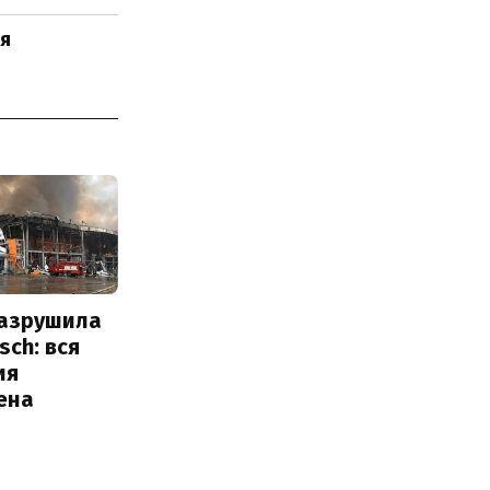
ля
разрушила
sch: вся
ия
ена