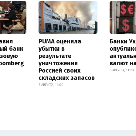
авил
PUMA оценила
Банки У
ый банк
убытки в
опублик
азовую
результате
актуаль
loomberg
уничтожения
валют на
Россией своих
6 АВГУСТА, 11:20
складских запасов
6 АВГУСТА, 14:00