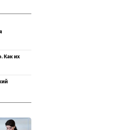
я
. Как их
ький