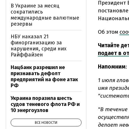
Президент 
В Украине за месяц
постановле
сократились
международные валютные
Национальн
резервы
Об этом
со
НБУ наказал 21
финорганизацию за
Читайте де
нарушения, среди них
подает в от
Райффайзен
Напомним
:
Нацбанк разрешил не
признавать дефолт
предприятий на фоне атак
1 июля гла
РФ
имя презид
"системати
Украина поразила шесть
судов теневого флота РФ и
"В течение
10 энергоузлов
осуществл
ВСЕ НОВОСТИ
делает нев