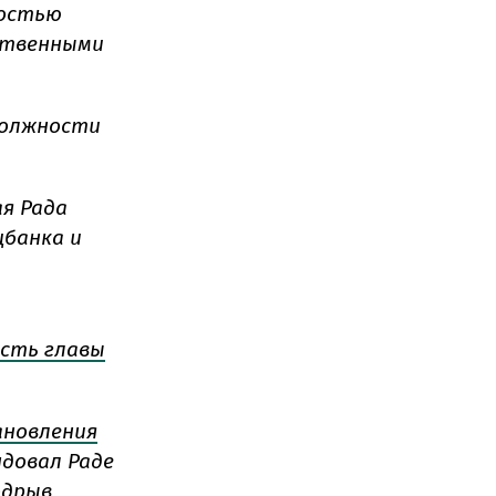
ностью
рственными
должности
ая Рада
цбанка и
сть главы
ановления
ндовал Раде
одрыв