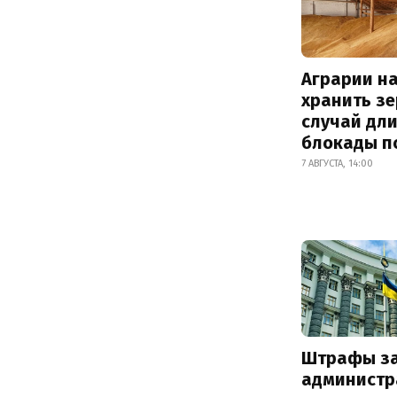
Аграрии на
хранить зе
случай дл
блокады п
7 АВГУСТА, 14:00
Штрафы з
администр