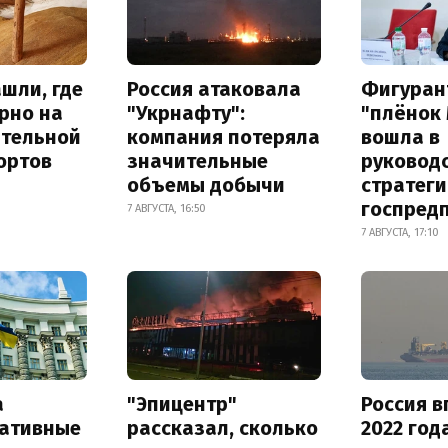
шли, где
Россия атаковала
Фигуран
рно на
"Укрнафту":
"плёнок
ительной
компания потеряла
вошла в
ортов
значительные
руковод
объемы добычи
стратег
госпред
7 АВГУСТА, 16:50
7 АВГУСТА, 17:10
а
"Эпицентр"
Россия в
ативные
рассказал, сколько
2022 год