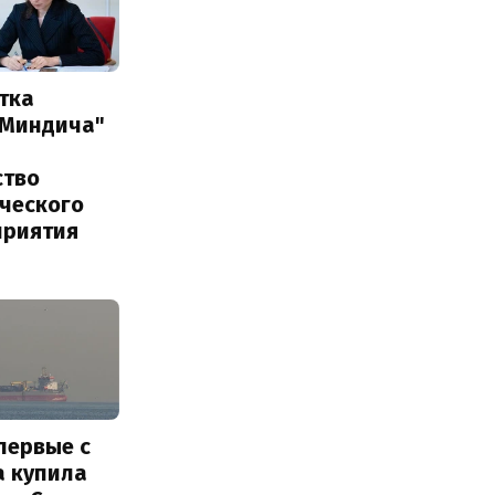
тка
 Миндича"
ство
ического
приятия
первые с
а купила