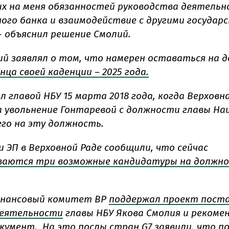
х на меня обязанностей руководства деятель
ого банка и взаимодействие с другими госуда
 - объяснил решение Смолий.
ий заявлял о том, что намерен оставаться на 
нца своей каденции – 2025 года.
 главой НБУ 15 марта 2018 года, когда Верховн
 увольнение Гонтаревой с должности главы На
его на эту должность.
и ЭП в Верховной Раде сообщили, что сейчас
ваются три возможные кандидатуры на должно
инансовый комитет ВР
поддержал проект пост
деятельности
главы НБУ Якова Смолия и рекоме
окумент. На это
послы стран G7 заявили, что п