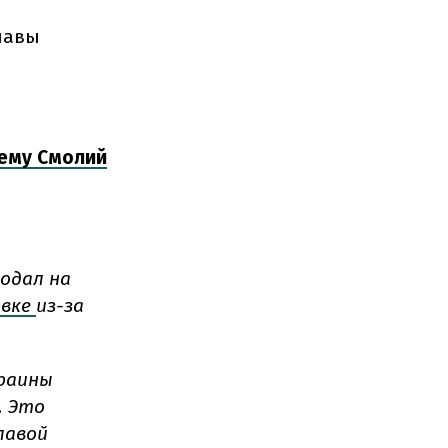
лавы
чему Смолий
подал на
вке
из-за
краины
. Это
лавой