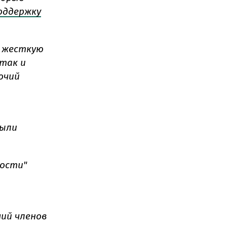
оддержку
я жесткую
 так и
мочий
были
ности"
чий членов