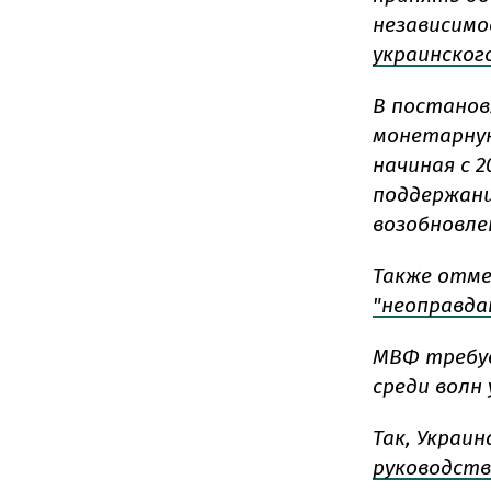
независим
украинског
В постанов
монетарную 
начиная с 2
поддержани
возобновле
Также отме
"неоправда
МВФ требуе
среди волн
Так, Украи
руководств