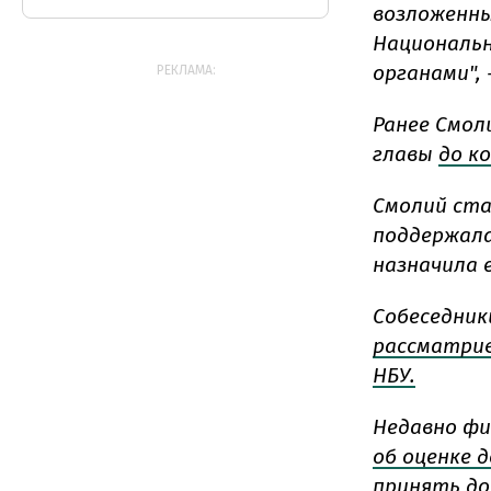
возложенны
Национальн
органами",
РЕКЛАМА:
Ранее Смол
главы
до ко
Смолий стал
поддержала
назначила 
Собеседник
рассматри
НБУ.
Недавно ф
об оценке 
принять д