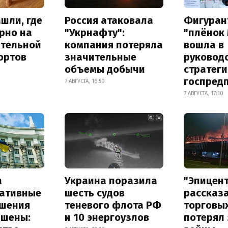
шли, где
Россия атаковала
Фигуран
рно на
"Укрнафту":
"плёнок
ительной
компания потеряла
вошла в
ортов
значительные
руковод
объемы добычи
стратег
госпред
7 АВГУСТА, 16:50
7 АВГУСТА, 17:10
а
Украина поразила
"Эпицен
ативные
шесть судов
рассказа
шения
теневого флота РФ
торговы
ышены:
и 10 энергоузлов
потерял 