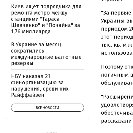
Киев ищет подрядчика для
"За первые
ремонта метро между
станциями "Тараса
Украины вы
Шевченко" и "Почайна" за
периодом 2
1,76 миллиарда
этот перио
В Украине за месяц
тыс. кв. м 
сократились
использова
международные валютные
резервы
Поэтому от
логичным ш
НБУ наказал 21
финорганизацию за
обслуживан
нарушения, среди них
Райффайзен
"Расширени
удовлетвор
ВСЕ НОВОСТИ
обеспечива
рассказали