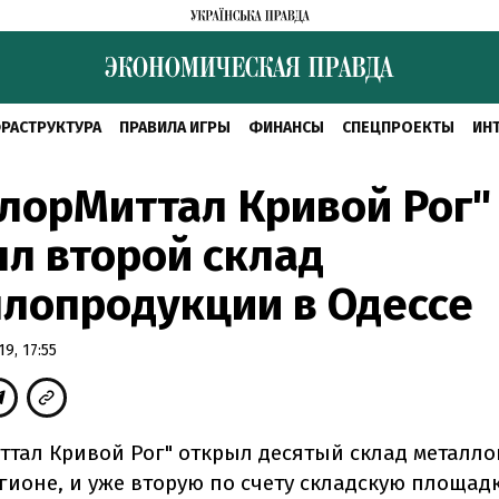
РАСТРУКТУРА
ПРАВИЛА ИГРЫ
ФИНАНСЫ
СПЕЦПРОЕКТЫ
ИН
лорМиттал Кривой Рог"
л второй склад
лопродукции в Одессе
9, 17:55
ттал Кривой Рог" открыл десятый склад металл
ионе, и уже вторую по счету складскую площадк