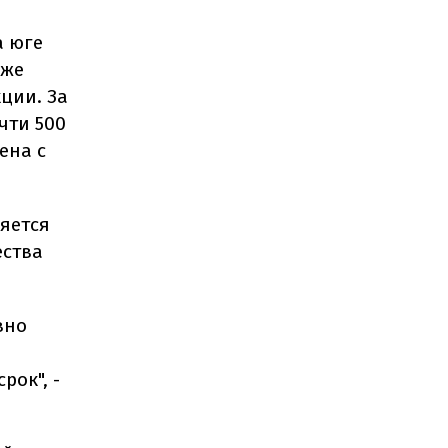
а юге
 же
ции. За
чти 500
ена с
яется
ества
вно
рок", -