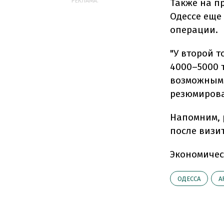
РЕКЛАМА:
Также на п
Одессе еще 
операции.
"У второй 
4000–5000 
возможным 
резюмирова
Напомним, 
после визи
Экономичес
ОДЕССА
A