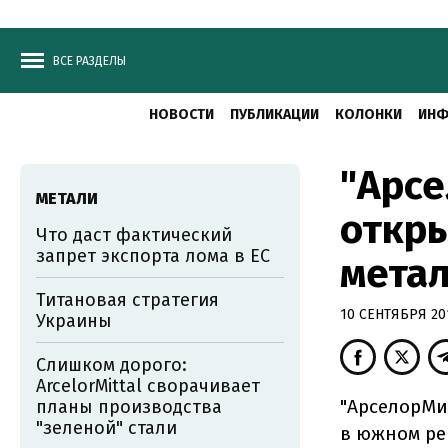
ВСЕ РАЗДЕЛЫ
НОВОСТИ
ПУБЛИКАЦИИ
КОЛОНКИ
ИНФ
"Арсе
МЕТАЛИ
откры
Что даст фактический
запрет экспорта лома в ЕС
метал
Титановая стратегия
10 СЕНТЯБРЯ 201
Украины
Слишком дорого:
ArcelorMittal сворачивает
"АрселорМи
планы производства
"зеленой" стали
в южном рег