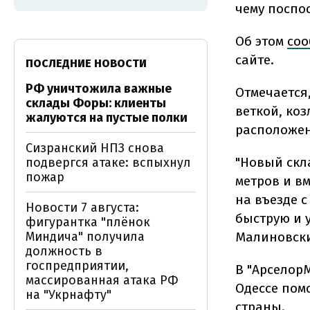
чему поспо
Об этом
соо
сайте.
ПОСЛЕДНИЕ НОВОСТИ
РФ уничтожила важные
Отмечается
склады Форы: клиенты
веткой, ко
жалуются на пустые полки
расположен
Сизранский НПЗ снова
"Новый скл
подвергся атаке: вспыхнул
пожар
метров и в
на въезде с
Новости 7 августа:
быструю и 
фигурантка "плёнок
Миндича" получила
Малиновски
должность в
госпредприятии,
В "Арселор
массированная атака РФ
Одессе пом
на "Укрнафту"
страны.