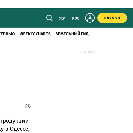
КЛУБ УП
УКР
РОС
ТЕРВЬЮ
WEEKLY CHARTS
ЗЕМЕЛЬНЫЙ ГИД
РЕКЛАМА:
опродукции
у в Одессе,