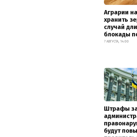
Аграрии на
хранить зе
случай дл
блокады п
7 АВГУСТА, 14:00
Штрафы з
администр
правонару
будут пов