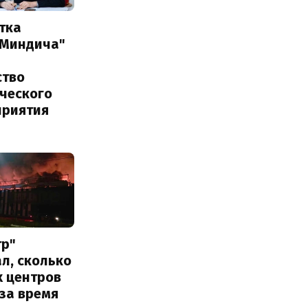
тка
 Миндича"
ство
ического
приятия
тр"
л, сколько
х центров
за время