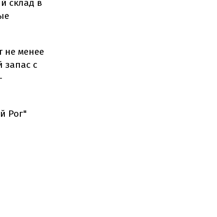
й склад в
ные
т не менее
 запас с
-
й Рог"