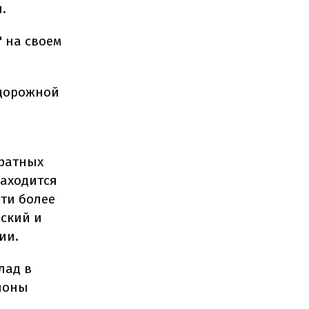
.
 на своем
одорожной
дратных
находится
сти более
вский и
ии.
лад в
ионы