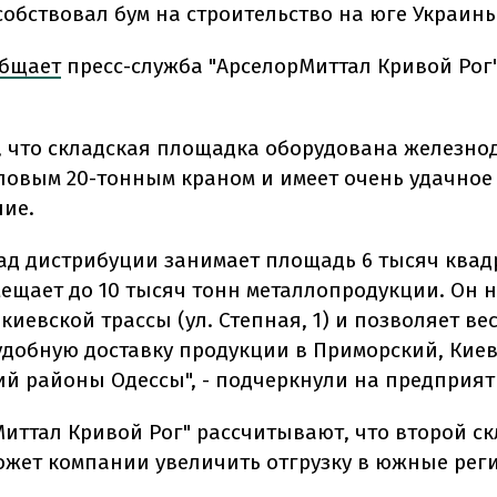
собствовал бум на строительство на юге Украины
бщает
пресс-служба "АрселорМиттал Кривой Рог"
, что складская площадка оборудована железн
зловым 20-тонным краном и имеет очень удачное
ие.
ад дистрибуции занимает площадь 6 тысяч ква
мещает до 10 тысяч тонн металлопродукции. Он 
 киевской трассы (ул. Степная, 1) и позволяет ве
удобную доставку продукции в Приморский, Кие
й районы Одессы", - подчеркнули на предприят
Миттал Кривой Рог" рассчитывают, что второй ск
ожет компании увеличить отгрузку в южные рег