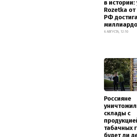
в истории:
Rozetka от
РФ достиг
миллиард
6 АВГУСТА, 12:10
Россияне
уничтожил
склады с
продукцие
табачных г
будет ли 