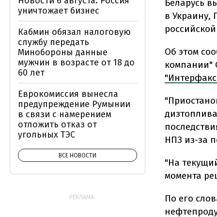
Новости 6 августа: Россия
Беларусь в
уничтожает бизнес
в Украину,
российской
Кабмин обязал налоговую
службу передать
Об этом со
Минобороны данные
мужчин в возрасте от 18 до
компании" 
60 лет
"Интерфакс
Еврокомиссия вынесла
"Приостано
предупреждение Румынии
дизтоплива 
в связи с намерением
отложить отказ от
последстви
угольных ТЭС
НПЗ из-за 
ВСЕ НОВОСТИ
"На текущи
момента ре
По его слов
РЕКЛАМА:
нефтепроду