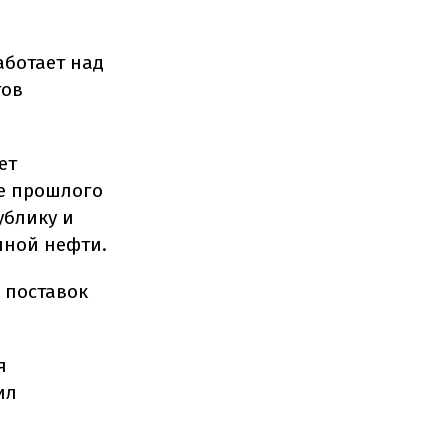
аботает над
тов
ет
це прошлого
ублику и
нной нефти.
м поставок
я
ил