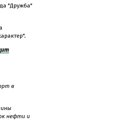
да "Дружба"
а
арактер".
цит
орт в
аины
ок нефти и