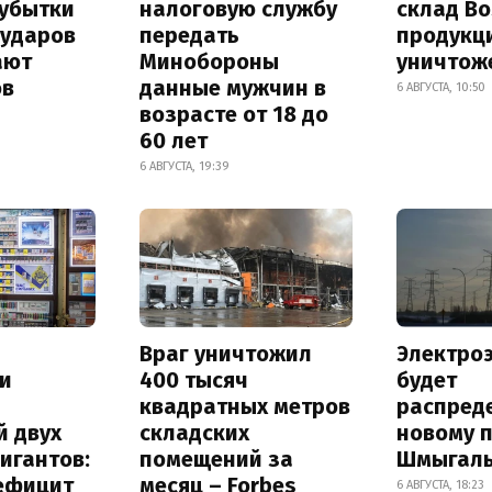
 убытки
налоговую службу
склад Bo
 ударов
передать
продукц
ают
Минобороны
уничтож
ов
данные мужчин в
6 АВГУСТА, 10:50
возрасте от 18 до
60 лет
6 АВГУСТА, 19:39
Враг уничтожил
Электро
и
400 тысяч
будет
квадратных метров
распред
й двух
складских
новому 
игантов:
помещений за
Шмыгал
дефицит
месяц – Forbes
6 АВГУСТА, 18:23