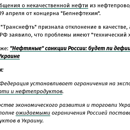
бщения о некачественной нефти
из нефтепрово
19 апреля от концерна "Белнефтехим".
 "Транснефть" признала отклонение в качестве, 
РФ заявило, что проблемы имеют "технический х
кже:
"Нефтяные" санкции России: будет ли дефи
Украине
м:
 Федерация устанавливает ограничения на эксп
фти и нефтепродуктов
.
стве экономического развития и торговли Укр
полне
ожидаемыми
ограничения Россией постав
ктов в Украину.