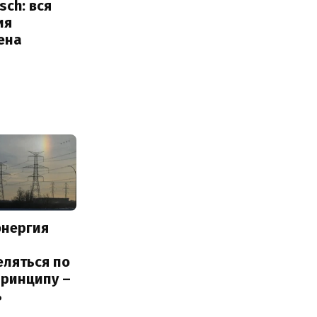
sch: вся
ия
ена
энергия
еляться по
принципу –
ь