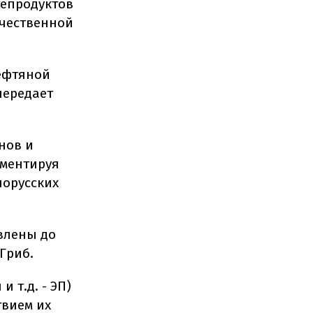
тепродуктов
ачественной
нефтяной
передает
нов и
мментируя
лорусских
влены до
Гриб.
и т.д. - ЭП)
твием их