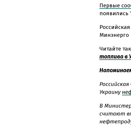
Первые соо
появились 
Российская
Минэнерго 
Читайте та
топлива в 
Напоминае
Российская
Украину
не
В Министер
считают в
нефтепроду