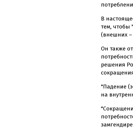
потреблени
В настояще
тем, чтобы
(внешних – 
Он также о
потребност
решения Ро
сокращения
"Падение (э
на внутренн
"Сокращени
потребност
замгендире