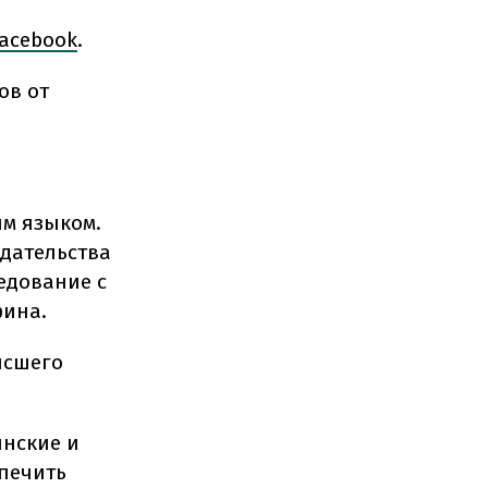
acebook
.
ов от
ым языком.
одательства
едование с
фина.
ысшего
инские и
спечить