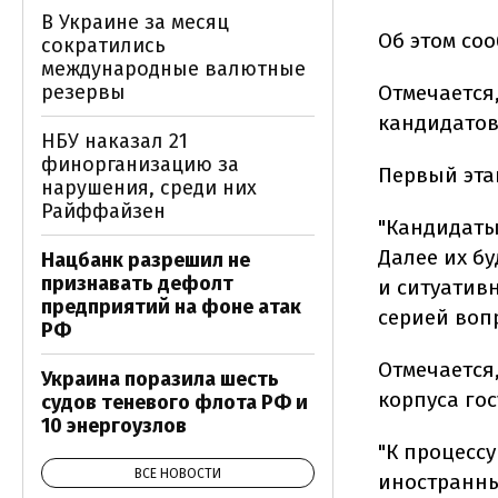
В Украине за месяц
Об этом со
сократились
международные валютные
резервы
Отмечается
кандидатов
НБУ наказал 21
финорганизацию за
Первый этап
нарушения, среди них
Райффайзен
"Кандидаты
Далее их б
Нацбанк разрешил не
признавать дефолт
и ситуатив
предприятий на фоне атак
серией воп
РФ
Отмечается
Украина поразила шесть
корпуса го
судов теневого флота РФ и
10 энергоузлов
"К процесс
ВСЕ НОВОСТИ
иностранны