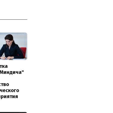
тка
 Миндича"
ство
ического
приятия