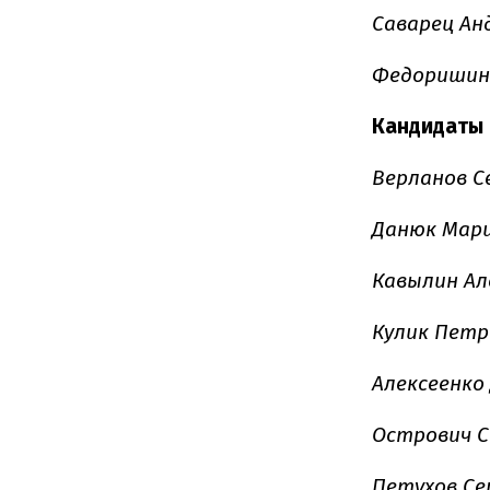
Саварец Ан
Федоришин 
Кандидаты 
Верланов С
Данюк Мари
Кавылин Ал
Кулик Пет
Алексеенко
Острович С
Петухов Се