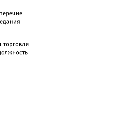
 перечне
седания
и торговли
 должность