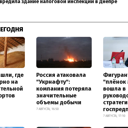
вредила здание налоговой инспекции в Днепре
СЕГОДНЯ
шли, где
Россия атаковала
Фигуран
рно на
"Укрнафту":
"плёнок
ительной
компания потеряла
вошла в
ортов
значительные
руковод
объемы добычи
стратег
госпред
7 АВГУСТА, 16:50
7 АВГУСТА, 17:10