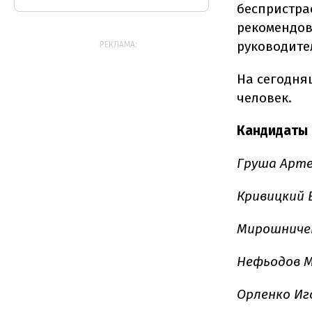
беспристра
рекомендов
руководител
РЕКЛАМА:
На сегодня
человек.
Кандидаты 
Груша Арте
Кривицкий 
Мирошниче
Нефьодов М
Орленко Иг