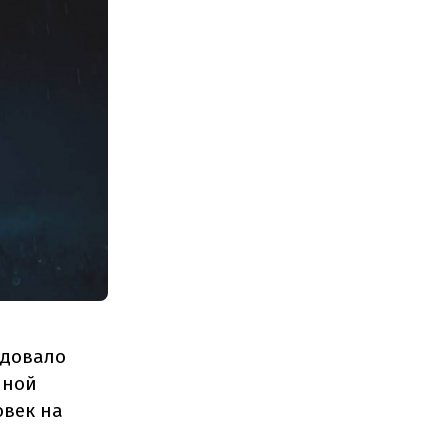
одовало
нной
овек на