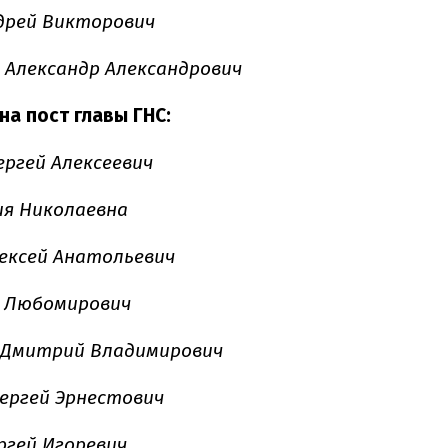
дрей Викторович
Александр Александрович
на пост главы ГНС:
ергей Алексеевич
я Николаевна
ексей Анатольевич
р Любомирович
 Дмитрий Владимирович
ергей Эрнестович
ргей Игоревич