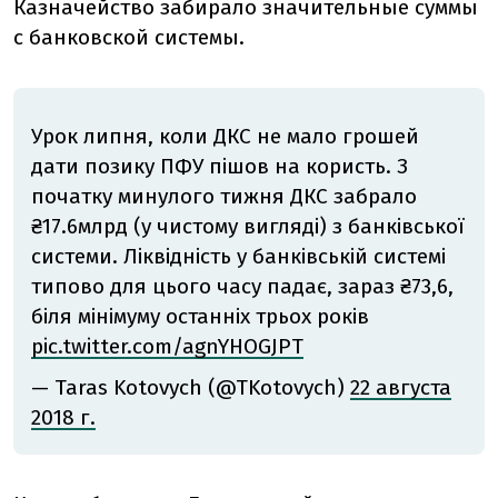
Казначейство забирало значительные суммы
с банковской системы.
Урок липня, коли ДКС не мало грошей
дати позику ПФУ пішов на користь. З
початку минулого тижня ДКС забрало
₴17.6млрд (у чистому вигляді) з банківської
системи. Ліквідність у банківській системі
типово для цього часу падає, зараз ₴73,6,
біля мінімуму останніх трьох років
pic.twitter.com/agnYHOGJPT
— Taras Kotovych (@TKotovych)
22 августа
2018 г.