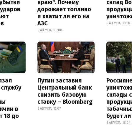
 убытки
краю". Почему
склад Bo
 ударов
дорожает топливо
продукц
ают
и хватит ли его на
уничтож
ов
АЗС
6 АВГУСТА, 10:50
6 АВГУСТА, 06:00
язал
Путин заставил
Россиян
 службу
Центральный банк
уничтож
снизить базовую
склады 
ны
ставку – Bloomberg
продукц
жчин в
табачных
6 АВГУСТА, 15:07
т 18 до
будет л
6 АВГУСТА, 18:04