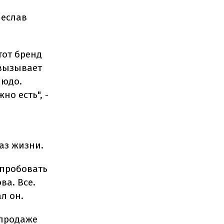
чеслав
тот бренд
 вызывает
людо.
но есть", -
аз жизни.
опробовать
ва. Все.
л он.
 продаже