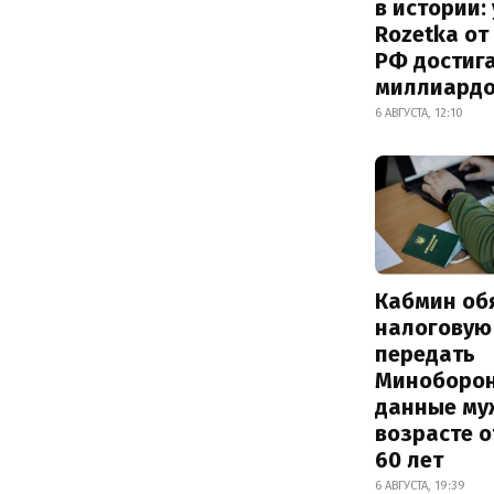
в истории:
Rozetka от
РФ достиг
миллиард
6 АВГУСТА, 12:10
Кабмин об
налоговую
передать
Миноборо
данные му
возрасте о
60 лет
6 АВГУСТА, 19:39