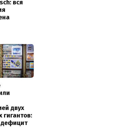
sch: вся
ия
ена
е
или
с
ией двух
 гигантов:
и дефицит