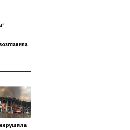
и"
возглавила
разрушила