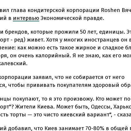
явил глава кондитерской корпорации Roshen Вя
кий в
интервью
Экономической правде.
 и брендов, которые прожили 50 лет, единицы. Э
орт - ред) живет. Хотя у многих иностранцев он
ление: как можно есть такое жирное и сладкое б
ря, он очень калорийный. Я не знаю, как его мож
калевский.
корпорации заявил, что не собирается от него
ся, чтобы прививать покупателям здоровый обр
инцы покупают, то я это произвожу. Кто может п
орт"? Жители Киева. Может быть, Одессы, Харько
ть торты — это чисто киевский вариант", - сказа
ий добавил, что Киев занимает 70-80% в общей