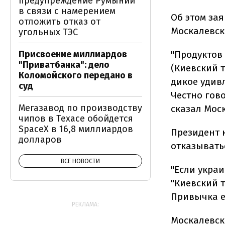
предупреждение Румынии
в связи с намерением
Об этом за
отложить отказ от
Москалевс
угольных ТЭС
"Продуктов
Присвоение миллиардов
"Приватбанка": дело
(Киевский т
Коломойского передано в
дикое удив
суд
Честно гово
Мегазавод по производству
сказал Мос
чипов в Техасе обойдется
SpaceX в 16,8 миллиардов
Президент 
долларов
отказывать
ВСЕ НОВОСТИ
"Если укра
"Киевский т
Привычка ес
РЕКЛАМА:
Москалевск