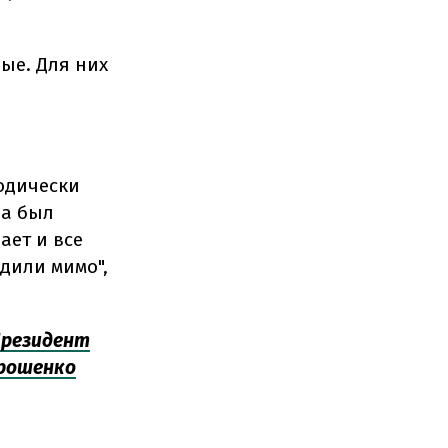
ые. Для них
одически
ла был
ает и все
одили мимо",
резидент
орошенко