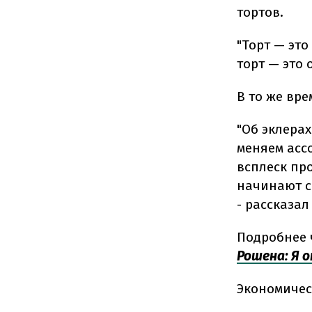
тортов.
"Торт — эт
торт — это 
В то же вр
"Об эклера
меняем асс
всплеск пр
начинают сп
- рассказал
Подробнее 
Рошена: Я 
Экономичес