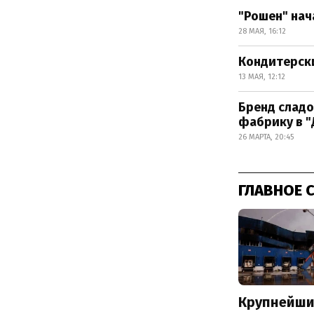
"Рошен" на
28 МАЯ, 16:12
Кондитерски
13 МАЯ, 12:12
Бренд сладо
фабрику в "Д
26 МАРТА, 20:45
ГЛАВНОЕ 
Крупнейши