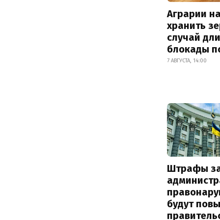
Аграрии на
хранить зе
случай дл
блокады п
7 АВГУСТА, 14:00
Штрафы з
администр
правонару
будут пов
правитель