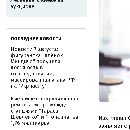
Лебедева в Киеве на
аукционе
ПОСЛЕДНИЕ НОВОСТИ
Новости 7 августа:
фигурантка "плёнок
Миндича" получила
должность в
госпредприятии,
массированная атака РФ
на "Укрнафту"
Киев ищет подрядчика для
ремонта метро между
станциями "Тараса
Шевченко" и "Почайна" за
И.о. главы
1,76 миллиарда
заявляет о