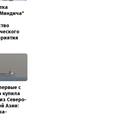
тка
 Миндича"
ство
ического
приятия
первые с
а купила
из Северо-
й Азии:
на-