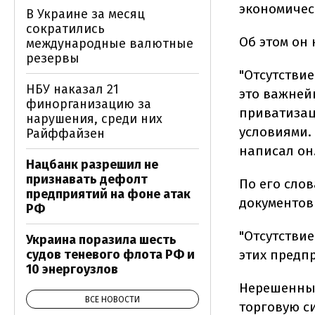
экономичес
В Украине за месяц
сократились
Об этом он
международные валютные
резервы
"Отсутстви
НБУ наказал 21
это важней
финорганизацию за
приватизац
нарушения, среди них
условиями. 
Райффайзен
написал он
Нацбанк разрешил не
признавать дефолт
По его сло
предприятий на фоне атак
документов
РФ
"Отсутстви
Украина поразила шесть
судов теневого флота РФ и
этих предпр
10 энергоузлов
Нерешенным
ВСЕ НОВОСТИ
торговую с