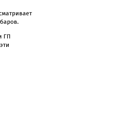
сматривает
баров.
и ГП
 эти