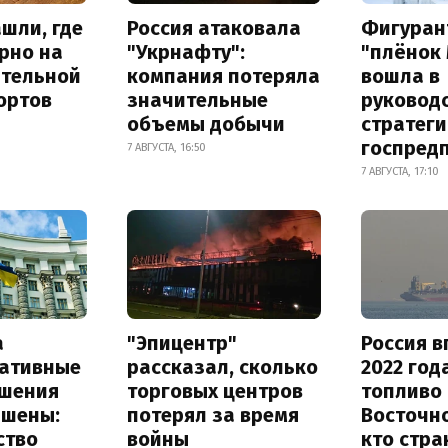
шли, где
Россия атаковала
Фигуран
рно на
"Укрнафту":
"плёнок
ительной
компания потеряла
вошла в
ортов
значительные
руковод
объемы добычи
стратег
госпред
7 АВГУСТА, 16:50
7 АВГУСТА, 17:10
а
"Эпицентр"
Россия в
ативные
рассказал, сколько
2022 год
шения
торговых центров
топливо 
ышены:
потерял за время
Восточно
ство
войны
кто стра