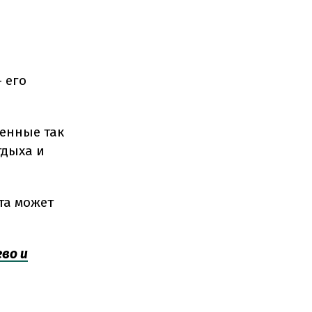
 его
оенные так
тдыха и
та может
во и