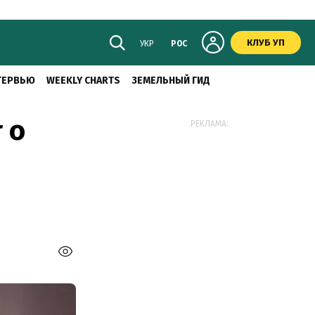
КЛУБ УП
УКР
РОС
ТЕРВЬЮ
WEEKLY CHARTS
ЗЕМЕЛЬНЫЙ ГИД
 о
РЕКЛАМА: