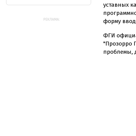
уставных к
программно
РЕКЛАМА:
форму ввод
ФГИ официа
"Прозорро 
проблемы, 