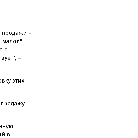
й продажи –
("малой"
о с
вует", –
вку этих
 продажу
онную
ий в