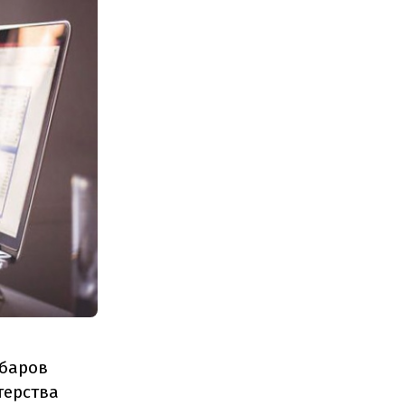
убаров
терства