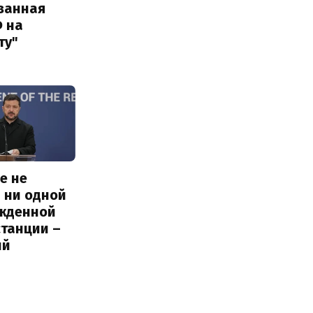
ванная
Ф на
ту"
е не
 ни одной
жденной
станции –
ий