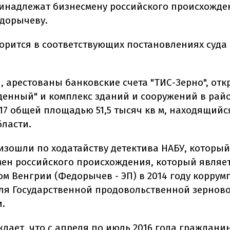
инадлежат бизнесмену российского происхожде
дорычеву.
ворится в соответствующих постановлениях суда 
, арестованы банковские счета "ТИС-Зерно", от
денный" и комплекс зданий и сооружений в рай
7 общей площадью 51,5 тысяч кв м, находящийс
бласти.
изошли по ходатайству детектива НАБУ, который
мен российского происхождения, который являе
м Венгрии (Федорычев - ЭП) в 2014 году корру
ля Государственной продовольственной зернов
.
ждает, что с апреля по июль 2016 года граждани