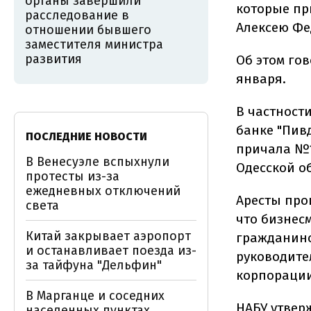
органы завершили
которые пр
расследование в
Алексею Фе
отношении бывшего
заместителя министра
развития
Об этом го
января.
В частности
банке "Пив
ПОСЛЕДНИЕ НОВОСТИ
причала №1
В Венесуэле вспыхнули
Одесской о
протесты из-за
ежедневных отключений
Аресты про
света
что бизнес
Китай закрывает аэропорт
гражданино
и останавливает поезда из-
руководите
за тайфуна "Дельфин"
корпорации
В Марганце и соседних
НАБУ утвер
населенных пунктах