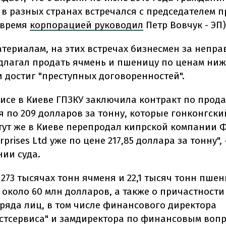
в разных странах встречался с председателем 
о время
корпорацией руководил
Петр Вовчук - ЭП)
атериалам, на этих встречах бизнесмен за непр
длагал продать ячмень и пшеницу по ценам ниж
 достиг "преступных договоренностей".
исе в Киеве ГПЗКУ заключила контракт по прода
я по 209 долларов за тонну, которые гонконгски
тут же в Киеве перепродал кипрской компании
erprises Ltd уже по цене 217,85 доллара за тонну",
нии суда.
 273 тысячах тонн ячменя и 22,1 тысяч тонн пш
около 60 млн долларов, а также о причастности
ряда лиц, в том числе финансового директора
стсервиса" и замдиректора по финансовым вопр