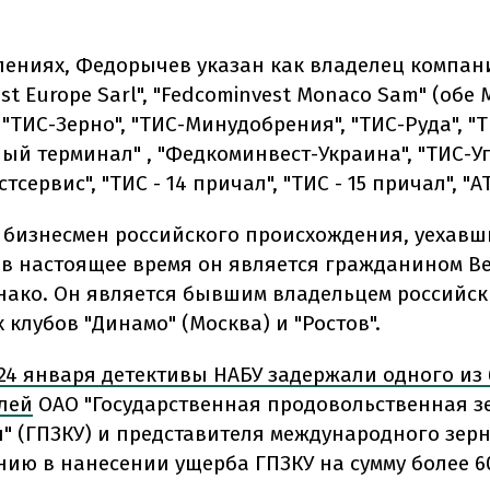
лениях, Федорычев указан как владелец компан
st Europe Sarl", "Fedcominvest Monaco Sam" (обе
"ТИС-Зерно", "ТИС-Минудобрения", "ТИС-Руда", "
ый терминал" , "Федкоминвест-Украина", "ТИС-Уг
сервис", "ТИС - 14 причал", "ТИС - 15 причал", "А
бизнесмен российского происхождения, уехавш
у, в настоящее время он является гражданином В
нако. Он является бывшим владельцем российск
клубов "Динамо" (Москва) и "Ростов".
24 января детективы НАБУ задержали одного и
лей
ОАО "Государственная продовольственная з
" (ГПЗКУ) и представителя международного зер
нию в нанесении ущерба ГПЗКУ на сумму более 6