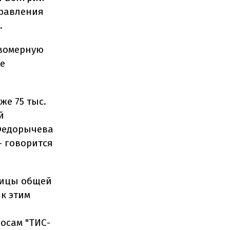
правления
.
авомерную
е
же 75 тыс.
й
 Федорычева
 - говорится
еницы общей
 к этим
осам "ТИС-