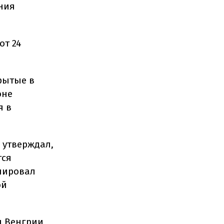
ния
от 24
крытые в
оне
я в
 утверждал,
тся
мпировал
ой
н Венгрии