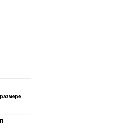
 размере
АП