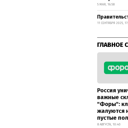
5 МАЯ, 16:58
Правительст
11 СЕНТЯБРЯ 2025, 17
ГЛАВНОЕ 
Россия ун
важные ск
"Форы": к
жалуются 
пустые по
8 АВГУСТА, 10:40