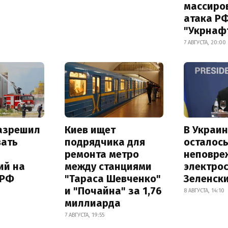
массиро
атака Р
"Укрнаф
7 АВГУСТА, 20:00
азрешил
Киев ищет
В Украин
вать
подрядчика для
осталось
ремонта метро
неповре
ий на
между станциями
электро
 РФ
"Тараса Шевченко"
Зеленск
и "Почайна" за 1,76
8 АВГУСТА, 14:10
миллиарда
7 АВГУСТА, 19:55