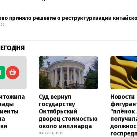
во приняло решение о реструктуризации китайско
:00
СЕГОДНЯ
ичтожила
Суд вернул
Новости 
лады
государству
фигуран
лиенты
Октябрьский
"плёнок
на
дворец стоимостью
получил
лки
около миллиарда
должнос
госпред
8 АВГУСТА, 15:15