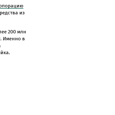
орпорацию
редства из
лее 200 млн
. Именно в
а
йка.