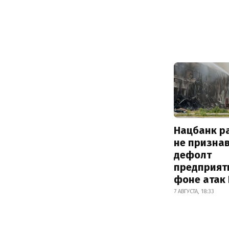
Нацбанк р
не призна
дефолт
предприят
фоне атак
7 АВГУСТА, 18:33