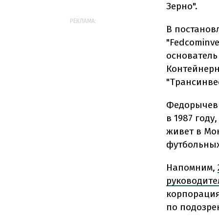
Зерно".
РЕКЛАМА:
В постанов
"Fedcominve
основатель 
Контейнерн
"Трансинвест
Федорычев 
в 1987 год
живет в Мо
футбольных 
Напомним,
руководите
корпорация
по подозре