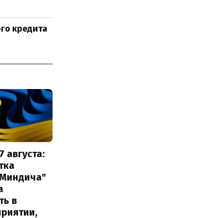
го кредита
7 августа:
тка
 Миндича"
а
ть в
приятии,