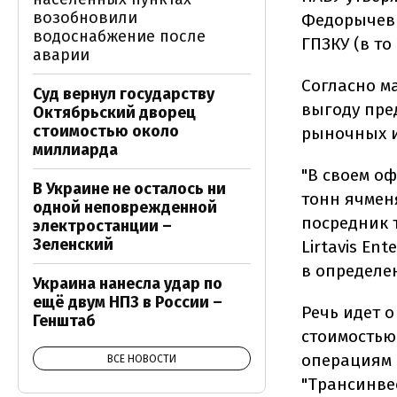
возобновили
Федорычев 
водоснабжение после
ГПЗКУ (в т
аварии
Согласно м
Суд вернул государству
выгоду пре
Октябрьский дворец
стоимостью около
рыночных и
миллиарда
"В своем оф
В Украине не осталось ни
тонн ячмен
одной неповрежденной
посредник 
электростанции –
Зеленский
Lirtavis Ent
в определе
Украина нанесла удар по
ещё двум НПЗ в России –
Речь идет о
Генштаб
стоимостью 
операциям 
ВСЕ НОВОСТИ
"Трансинве