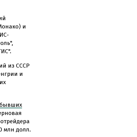
ий
 Монако) и
ТИС-
оль",
ТИС".
ий из СССР
енгрии и
их
з бывших
ерновая
нотрейдера
0 млн долл.