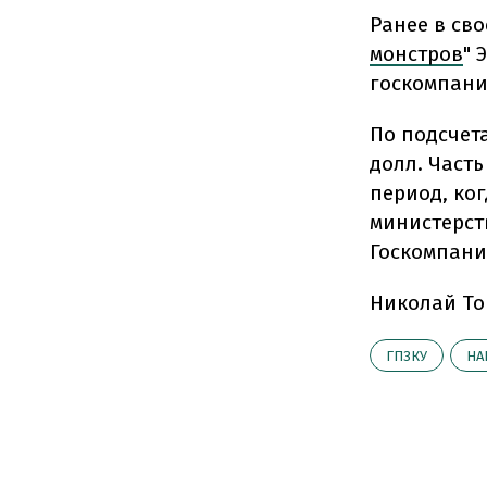
Ранее в св
монстров
" 
госкомпани
По подсчета
долл. Часть
период, ко
министерст
Госкомпани
Николай То
ГПЗКУ
НА