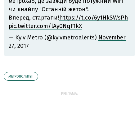
метрохаб, де завжди буде потужний WiFi
чи кнайпу "Останній жетон".
Вперед, стартапи!
https://t.co/6y1HkSWsPh
pic.twitter.com/lAy0NqF1kX
— Kyiv Metro (@kyivmetroalerts)
November
27, 2017
МЕТРОПОЛИТЕН
РЕКЛАМА: