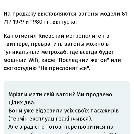
На продажу выставляются вагоны модели 81-
717 1979 и 1980 гг. выпуска.
Как отметил Киевский метрополитен в
твиттере, превратить вагоны можно в
"уникальный метрохаб, где всегда будет
мощный WiFi, кафе "Последний жетон" или
фотостудию "Не прислоняться".
Мріяли мати свій вагон? Ми продаємо
цілих два.
Вони уже відвозили усіх своїх пасажирів
(термін експлуації закінчився).
Але з радістю готові перетворитися на