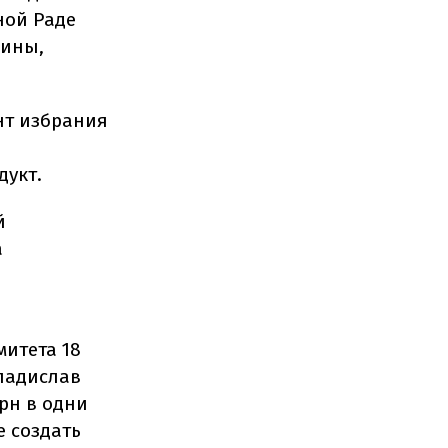
ной Раде
аины,
нт избрания
дукт.
й
а
митета 18
ладислав
рн в одни
е создать