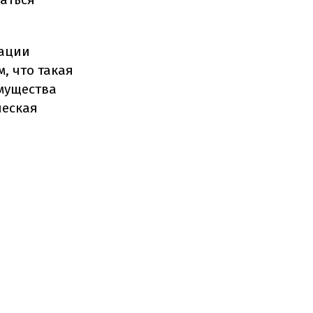
тации
, что такая
мущества
ческая