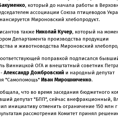
Бакуменко
, который до начала работы в Верхов
едседателем ассоциации Союза птицеводов Укр
нансируется Мироновский хлебопродукт.
исантов также
Николай Кучер
, который на моме
ором Департамента производства продукции
дства и животноводства Мироновский хлебопро
соответствующей поправкой подписался бывши
ль Винницкой ОГА и внештатный советник Петр
 -
Александр Домбровский
и народный депутат
ия "Самопомощь"
Иван Мирошниченко
.
ообщала, что во время заседания бюджетного ко
вший депутат "БПП", сейчас внефракционный, В
учил инициативу отменить ограничение 150 млн г
езультатам рассмотрения Комитет принял решени