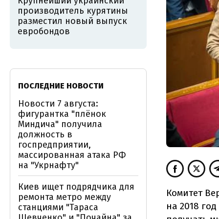
Крупнейший украинский
производитель курятины
разместил новый выпуск
евробондов
ПОСЛЕДНИЕ НОВОСТИ
Новости 7 августа:
фигурантка "плёнок
Миндича" получила
должность в
госпредприятии,
массированная атака РФ
на "Укрнафту"
Киев ищет подрядчика для
Комитет Ве
ремонта метро между
на 2018 го
станциями "Тараса
Шевченко" и "Почайна" за