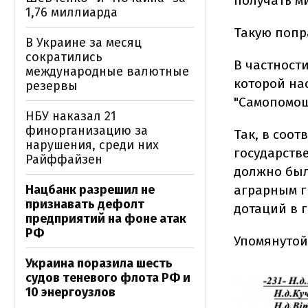
получать м
1,76 миллиарда
Такую попра
В Украине за месяц
сократились
В частност
международные валютные
которой на
резервы
"Самопомощ
НБУ наказал 21
финорганизацию за
Так, в соо
нарушения, среди них
государстве
Райффайзен
должно был
аграрным г
Нацбанк разрешил не
признавать дефолт
дотаций в г
предприятий на фоне атак
РФ
Упомянутой
Украина поразила шесть
судов теневого флота РФ и
10 энергоузлов