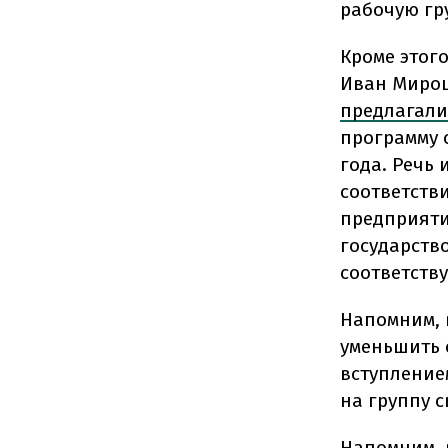
рабочую гру
Кроме этог
Иван Мирош
предлагали
программу с
года. Речь 
соответств
предприяти
государство
соответств
Напомним,
уменьшить 
вступление
на группу с
Напомним, 