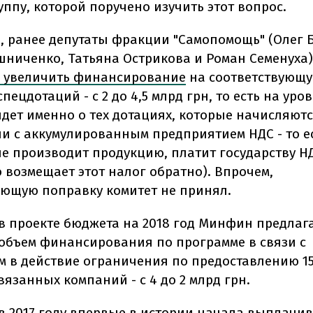
ппу, которой поручено изучить этот вопрос.
о, ранее депутаты фракции "Самопомощь" (Олег 
ниченко, Татьяна Острикова и Роман Семенуха)
 увеличить финансирование
на соответствующ
пецдотаций - с 2 до 4,5 млрд грн, то есть на уров
идет именно о тех дотациях, которые начисляютс
ии с аккумулированным предприятием НДС - то ес
е производит продукцию, платит государству НД
 возмещает этот налог обратно). Впрочем,
ующую поправку комитет не принял.
в проекте бюджета на 2018 год Минфин предлаг
объем финансирования по программе в связи с
м в действие ограничения по предоставлению 15
вязанных компаний - с 4 до 2 млрд грн.
в 2017 году впервые в истории начала выплачив