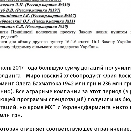
июль 2017 года большую сумму дотаций получил
олдинга - Мироновский хлебопродукт Юрия Косю
минг Олега Бахматюка (942 млн грн и 236 млн гр
нно). Все аграрные компании за этот период (в
ующей программы спецдотаций) получили из бюд
отаций, но кроме МХП и Укрлендфарминга никто 
млн грн.
которая отменяет соответствующее ограничение