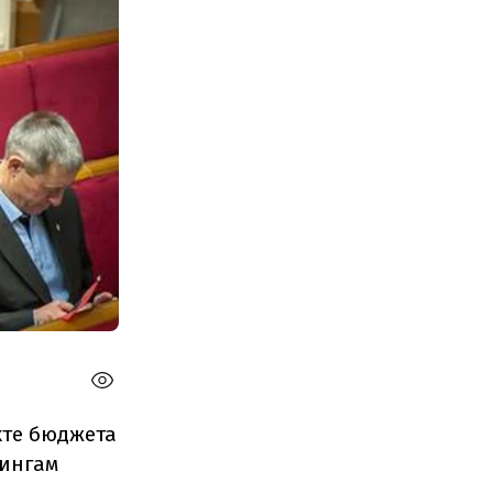
кте бюджета
дингам