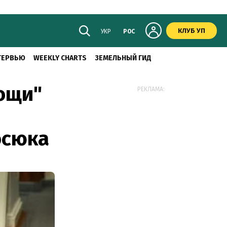
КЛУБ УП
УКР
РОС
ТЕРВЬЮ
WEEKLY CHARTS
ЗЕМЕЛЬНЫЙ ГИД
ощи"
РЕКЛАМА:
осюка