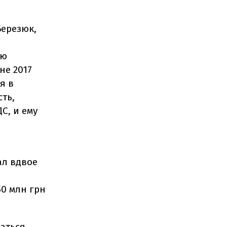
Березюк,
ую
не 2017
я в
ть,
С, и ему
ал вдвое
0 млн грн
аться