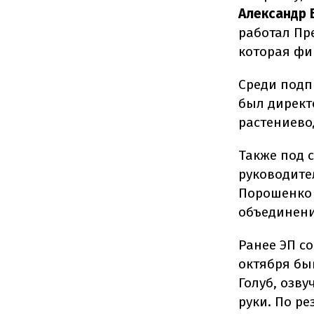
Александр 
работал Пр
которая фи
Среди подп
был директ
растениево
Также под 
руководите
Порошенко
объединен
Ранее ЭП с
октября бы
Голуб, озв
руки. По р