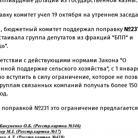
иллиардные дотации из государственной казны.
вку комитет учел 19 октября на утреннем засед
и, бюджетный комитет поддержал поправку
№23
стаивала группа депутатов из фракций "БПП" и
ь".
тветствии с действующими нормами Закона "О
нной поддержке сельского хозяйства", с 1 январ
о вступить в силу ограничение, которое не поз
руппам связанных компаний получать более 150
од.
 поправкой №231 это ограничение предлагается