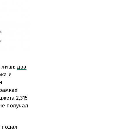
и лишь
два
ка и
н
 рамках
жета 2,315
не получал
, подал