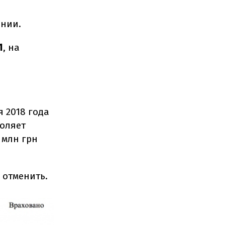
ании.
1
, на
я 2018 года
воляет
 млн грн
 отменить.