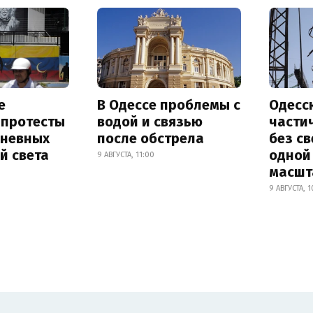
е
В Одессе проблемы с
Одесс
 протесты
водой и связью
части
дневных
после обстрела
без св
й света
одной
9 АВГУСТА, 11:00
масшт
9 АВГУСТА, 1