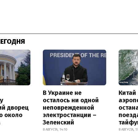
СЕГОДНЯ
В Украине не
Китай
у
осталось ни одной
аэроп
ий дворец
неповрежденной
остан
ю около
электростанции –
поезд
а
Зеленский
тайфу
8 АВГУСТА, 14:10
8 АВГУСТА, 1