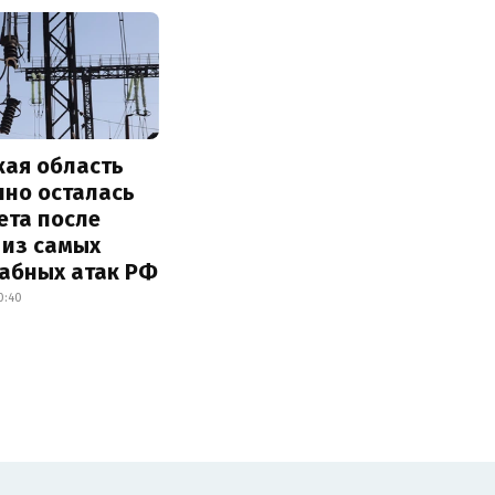
кая область
чно осталась
ета после
 из самых
абных атак РФ
0:40