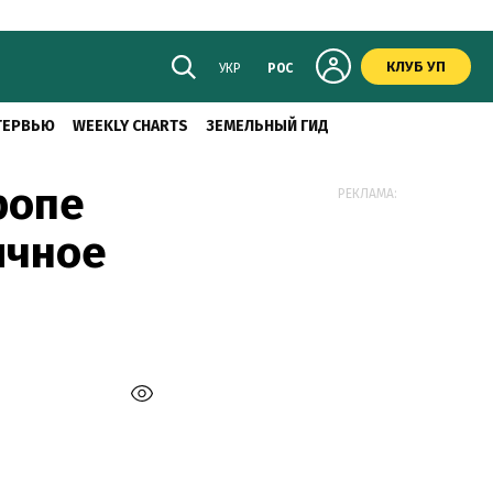
КЛУБ УП
УКР
РОС
ТЕРВЬЮ
WEEKLY CHARTS
ЗЕМЕЛЬНЫЙ ГИД
ропе
РЕКЛАМА:
ичное