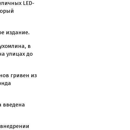
уличных LED-
торый
.
ое издание.
ухомлина, в
а улицах до
нов гривен из
онда
а введена
 внедрении