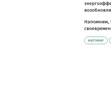
энергоэффе
возобновля
Напомним, 
своевремен
ЖИТОМИР