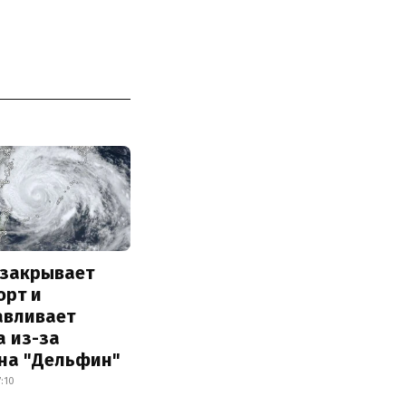
 закрывает
орт и
авливает
а из-за
на "Дельфин"
7:10