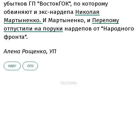
убытков ГП "ВостокГОК", по которому
обвиняют и экс-нардепа
Николая
Мартыненко.
И Мартыненко, и
Перелому
отпустили на поруки
нардепов от "Народного
фронта".
Алена Рощенко, УП
НАБУ
ОПЗ
РЕКЛАМА: