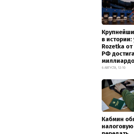
Крупнейши
в истории:
Rozetka от
РФ достиг
миллиард
6 АВГУСТА, 12:10
Кабмин об
налоговую
передать