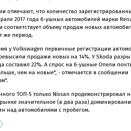
ии отмечают, что количество зарегистрированн
рале 2017 года б-ушных автомобилей марки Ren
и соответствует объему продаж новых автомоби
т же период.
ремя у Volkswagen первичные регистрации автом
ревысили продажи новых на 14%. У Skoda разры
а составил 22%. А спрос на б-ушные Опели почти
льше, чем на новые", - отмечается в сообщении
м".
нного ТОП-5 только Nissan продемонстрировал н
рынке значительное (в два раза) доминировани
н над автомобилями с пробегом.