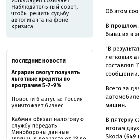
Volkswagen созывает
Наблюдательный совет,
Об этом со
чтобы решить судьбу
автогиганта на фоне
В прошлом 
кризиса
бывших в э
"В результ
легковых ав
ПОСЛЕДНИЕ НОВОСТИ
составлял 1
Аграрии смогут получить
сообщении
льготные кредиты по
программе 5-7-9%
Всего за д
автомобиле
Новости 6 августа: Россия
машин.
уничтожает бизнес
Кабмин обязал налоговую
В пятерку 
службу передать
итогам двух
Минобороны данные
Skoda (649 ш
мужчин в возрасте от 18 до