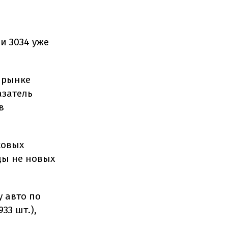
и 3034 уже
м рынке
азатель
в
ковых
цы не новых
 авто по
33 шт.),