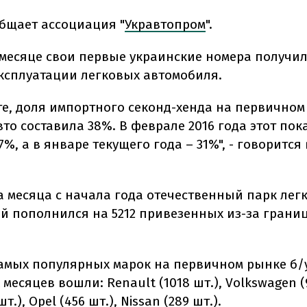
общает ассоциация "
Укравтопром
".
месяце свои первые украинские номера получил
ксплуатации легковых автомобиля.
ате, доля импортного секонд-хенда на первично
то составила 38%. В феврале 2016 года этот пок
7%, а в январе текущего года – 31%", - говорится 
.
ва месяца с начала года отечественный парк лег
й пополнился на 5212 привезенных из-за грани
самых популярных марок на первичном рынке б/у
 месяцев вошли: Renault (1018 шт.), Volkswagen (9
т.), Opel (456 шт.), Nissan (289 шт.).