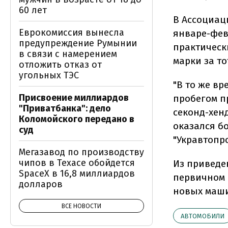
60 лет
В Ассоциац
Еврокомиссия вынесла
январе-фев
предупреждение Румынии
практическ
в связи с намерением
марки за то
отложить отказ от
угольных ТЭС
"В то же в
Присвоение миллиардов
пробегом п
"Приватбанка": дело
секонд-хенд
Коломойского передано в
оказался бо
суд
"Укравтопро
Мегазавод по производству
чипов в Техасе обойдется
Из приведе
SpaceX в 16,8 миллиардов
первичном 
долларов
новых маши
ВСЕ НОВОСТИ
АВТОМОБИЛИ