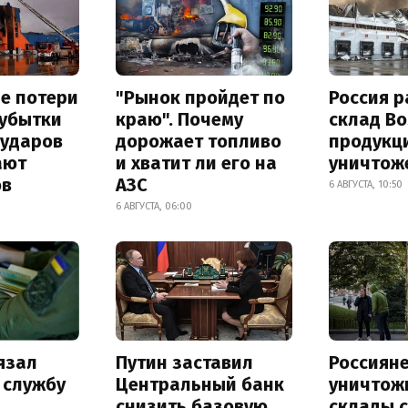
е потери
"Рынок пройдет по
Россия 
 убытки
краю". Почему
склад Bo
 ударов
дорожает топливо
продукц
ают
и хватит ли его на
уничтож
ов
АЗС
6 АВГУСТА, 10:50
6 АВГУСТА, 06:00
язал
Путин заставил
Россиян
 службу
Центральный банк
уничтож
снизить базовую
склады 