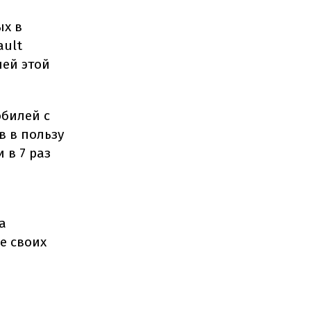
ых в
ault
лей этой
обилей с
в в пользу
 в 7 раз
а
е своих