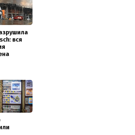
разрушила
sch: вся
ия
ена
е
или
с