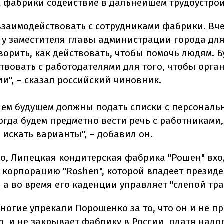
 фабрики содействие в дальнейшем трудоустрой
взаимодействовать с сотрудниками фабрики. Вч
 у заместителя главы администрации города для
ворить, как действовать, чтобы помочь людям. Б
твовать с работодателями для того, чтобы орга
ии", – сказал российский чиновник.
ем будущем должны подать списки с персонал
гда будем предметно вести речь с работниками,
 искать варианты", – добавил он.
но, Липецкая кондитерская фабрика "Рошен" вхо
 корпорацию "Roshen", которой владеет президе
а во время его каденции управляет "слепой трас
многие упрекали Порошенко за то, что он и не п
, и не закрывает фабрику в России, платя нало