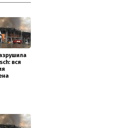
разрушила
sch: вся
ия
ена