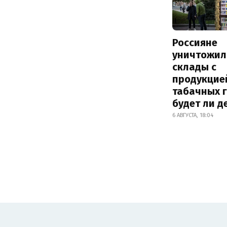
Россияне
уничтожил
склады с
продукцие
табачных г
будет ли 
6 АВГУСТА, 18:04