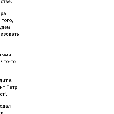
стве.
ера
 того,
удем
низовать
ьными
 что-то
дит в
нт Петр
т".
родал
ги