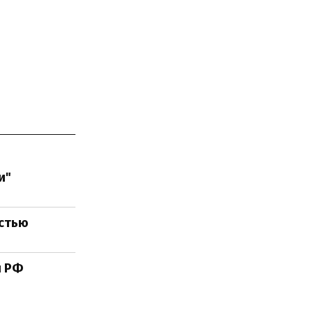
и"
остью
и РФ