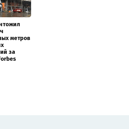
ичтожил
яч
ных метров
их
ий за
Forbes