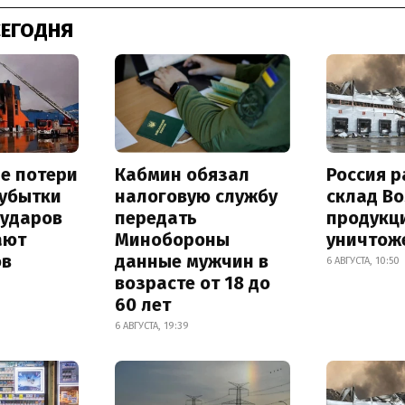
СЕГОДНЯ
е потери
Кабмин обязал
Россия 
 убытки
налоговую службу
склад Bo
 ударов
передать
продукц
ают
Минобороны
уничтож
ов
данные мужчин в
6 АВГУСТА, 10:50
возрасте от 18 до
60 лет
6 АВГУСТА, 19:39