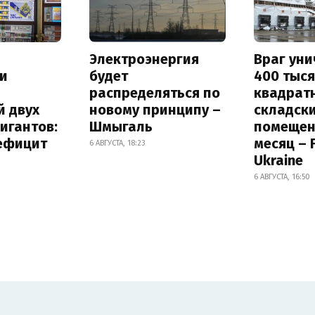
Электроэнергия
Враг ун
и
будет
400 тыс
распределяться по
квадрат
й двух
новому принципу –
складск
игантов:
Шмыгаль
помещен
дефицит
месяц – 
6 АВГУСТА, 18:23
Ukraine
6 АВГУСТА, 16:50