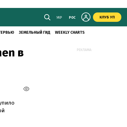
КЛУБ УП
УКР
РОС
ТЕРВЬЮ
ЗЕМЕЛЬНЫЙ ГИД
WEEKLY CHARTS
en в
РЕКЛАМА:
тупило
ой