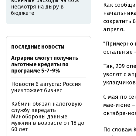
военные расходы на 40%
Как сообщи
несмотря на дыру в
начальника
бюджете
сократить 
апреля.
"Примерно 
ПОСЛЕДНИЕ НОВОСТИ
остальные –
Аграрии смогут получить
льготные кредиты по
Так, 209 о
программе 5-7-9%
уволят с ап
укладчиков
Новости 6 августа: Россия
уничтожает бизнес
С мая по с
Кабмин обязал налоговую
мае-июне – 
службу передать
октябре-ноя
Минобороны данные
мужчин в возрасте от 18 до
60 лет
По словам 