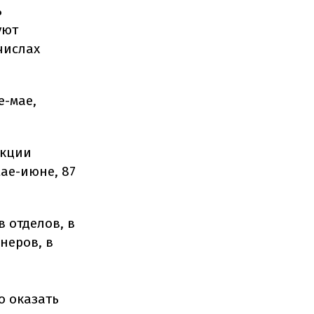
ь
уют
числах
е-мае,
укции
мае-июне, 87
 отделов, в
неров, в
о оказать