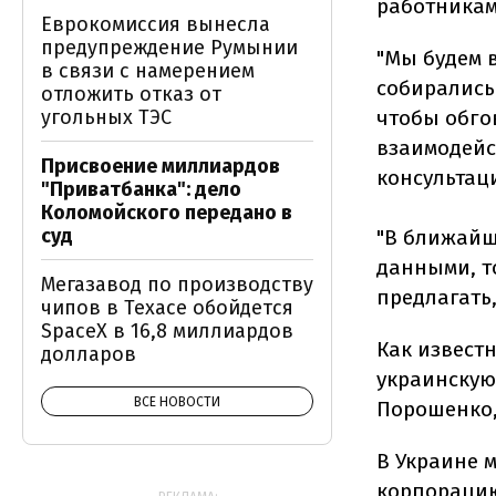
работникам
Еврокомиссия вынесла
предупреждение Румынии
"Мы будем 
в связи с намерением
собирались
отложить отказ от
угольных ТЭС
чтобы обго
взаимодейс
Присвоение миллиардов
консультац
"Приватбанка": дело
Коломойского передано в
суд
"В ближайш
данными, то
Мегазавод по производству
предлагать,
чипов в Техасе обойдется
SpaceX в 16,8 миллиардов
Как извест
долларов
украинскую
ВСЕ НОВОСТИ
Порошенко, 
В Украине 
корпорацию