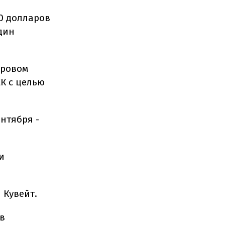
50 долларов
дин
ировом
К с целью
нтября -
и
 Кувейт.
ив