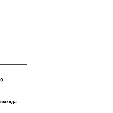
60
 выхода