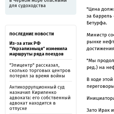
в Черном море опасными
для судоходства
"Цена долж
за баррель 
Бетурфа.
ПОСЛЕДНИЕ НОВОСТИ
Министр со
рынке нефт
Из-за атак РФ
достижения
"Укрзализныця" изменила
маршруты ряда поездов
"Мы продол
"Эпицентр" рассказал,
ред.) на не
сколько торговых центров
потерял за время войны
В ходе это
переговоры
Антикоррупционный суд
назначил Кириленко
адвоката: его собственный
Инициатора
адвокат находится в
отпуске
Зато Ирак 