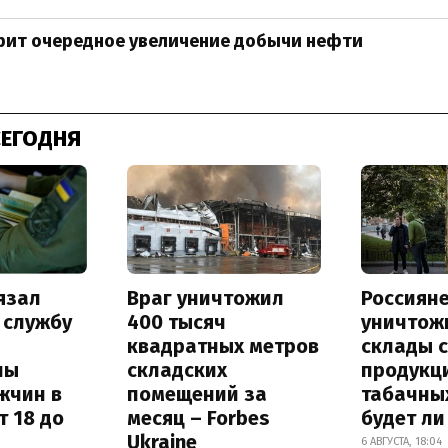
рит очередное увеличение добычи нефти
СЕГОДНЯ
язал
Враг уничтожил
Россиян
 службу
400 тысяч
уничтож
квадратных метров
склады 
ны
складских
продукц
жчин в
помещений за
табачных
т 18 до
месяц – Forbes
будет л
Ukraine
6 АВГУСТА, 18:04