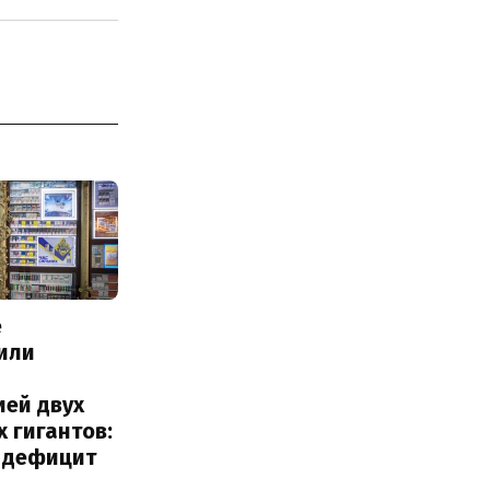
е
или
с
ией двух
 гигантов:
и дефицит