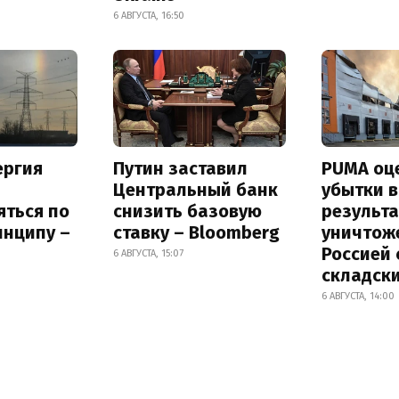
6 АВГУСТА, 16:50
ергия
Путин заставил
PUMA оц
Центральный банк
убытки в
яться по
снизить базовую
результа
инципу –
ставку – Bloomberg
уничтож
Россией 
6 АВГУСТА, 15:07
складск
6 АВГУСТА, 14:00