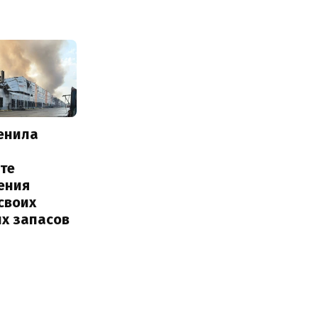
енила
те
ения
своих
их запасов