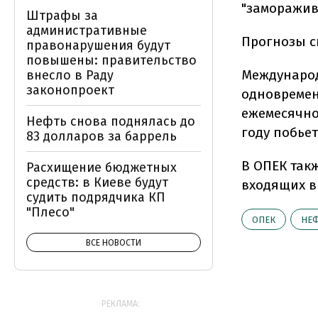
"заморажив
Штрафы за
административные
Прогнозы с
правонарушения будут
повышены: правительство
Международ
внесло в Раду
законопроект
одновремен
ежемесячно
Нефть снова поднялась до
году побьет
83 долларов за баррель
В ОПЕК такж
Расхищение бюджетных
средств: в Киеве будут
входящих в
судить подрядчика КП
"Плесо"
ОПЕК
НЕ
ВСЕ НОВОСТИ
РЕКЛАМА: