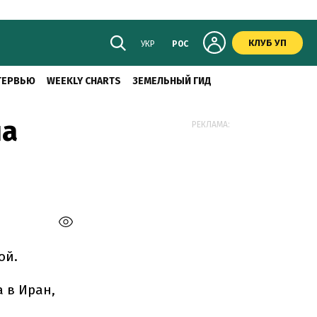
КЛУБ УП
УКР
РОС
ТЕРВЬЮ
WEEKLY CHARTS
ЗЕМЕЛЬНЫЙ ГИД
на
РЕКЛАМА:
ой.
 в Иран,