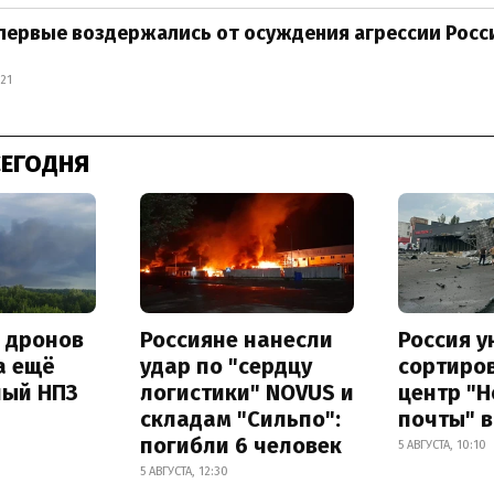
первые воздержались от осуждения агрессии Росс
:21
СЕГОДНЯ
а дронов
Россияне нанесли
Россия 
а ещё
удар по "сердцу
сортиро
ный НПЗ
логистики" NOVUS и
центр "
складам "Сильпо":
почты" в
погибли 6 человек
5 АВГУСТА, 10:10
5 АВГУСТА, 12:30