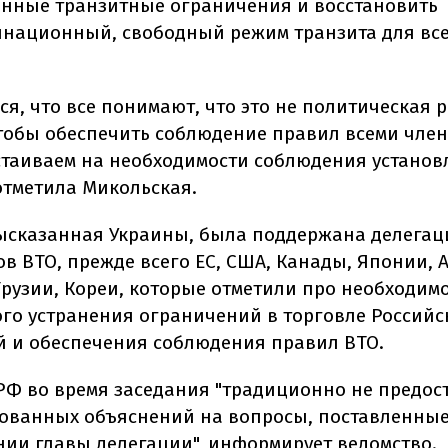
нные транзитные ограничения и восстановить
национный, свободный режим транзита для все
я, что все понимают, что это не политическая 
чтобы обеспечить соблюдение правил всеми член
стаиваем на необходимости соблюдения устано
 отметила Микольская.
ысказанная Украины, была поддержана делегац
в ВТО, прежде всего ЕС, США, Канады, Японии, 
Грузии, Кореи, которые отметили про необходим
го устранения ограничений в торговле Российс
 и обеспечения соблюдения правил ВТО.
РФ во время заседания "традиционно не предос
ованных объяснений на вопросы, поставленны
нии главы делегации", информирует ведомство.