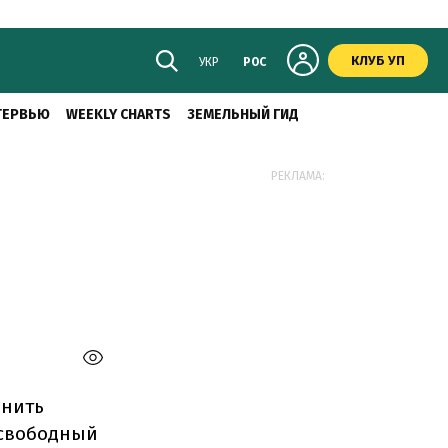
КЛУБ УП
УКР
РОС
ТЕРВЬЮ
WEEKLY CHARTS
ЗЕМЕЛЬНЫЙ ГИД
РЕКЛАМА:
енить
 свободный