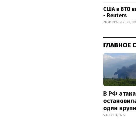
США в ВТО в
- Reuters
26 ФЕВРАЛЯ 2025, 18
ГЛАВНОЕ 
В РФ атак
остановил
один круп
5 АВГУСТА, 17:55