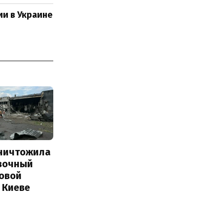
ии в Украине
уничтожила
вочный
Новой
 Киеве