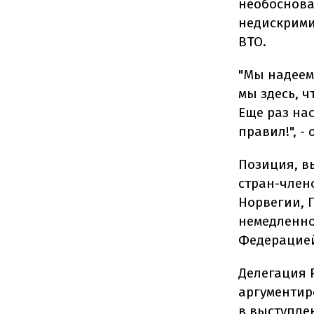
необоснова
недискрими
ВТО.
"Мы надеемс
мы здесь, 
Еще раз на
правил!", -
Позиция, в
стран-члено
Норвегии, 
немедленно
Федерацией
Делегация 
аргументир
в выступле