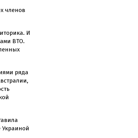
х членов
риторика. И
ами ВТО.
вленных
иями ряда
Австралии,
ость
кой
тавила
е Украиной