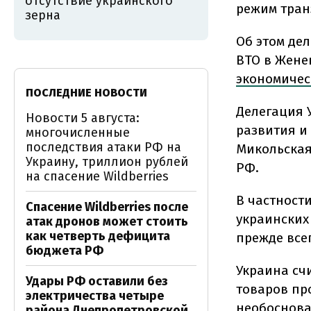
отсутствие украинского
режим тран
зерна
Об этом де
ВТО в Жене
экономичес
ПОСЛЕДНИЕ НОВОСТИ
Делегация 
Новости 5 августа:
развития и
многочисленные
последствия атаки РФ на
Микольская
Украину, триллион рублей
РФ.
на спасение Wildberries
В частност
Спасение Wildberries после
украинских
атак дронов может стоить
как четверть дефицита
прежде всег
бюджета РФ
Украина сч
Удары РФ оставили без
товаров пр
электричества четыре
необоснова
района Днепропетровской