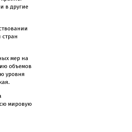
и в другие
тствовании
ы стран
ных мер на
нию объемов
ию уровня
кая.
а
всю мировую