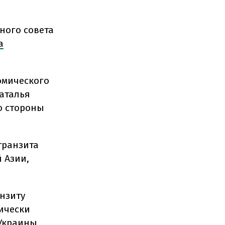
ного совета
а
омического
аталья
о стороны
транзита
 Азии,
анзиту
ически
 Украины