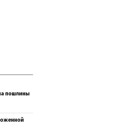
 на пошлины
моженной