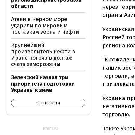
области
через терри
страны Ази
Атаки в Чёрном море
ударили по мировым
Украинская
поставкам зерна и нефти
Россией тор
Крупнейший
региона ко
производитель нефти в
Иране погряз в долгах:
"К сожален
счета заморожены
наших вост
торговли, 
Зеленский назвал три
приоритета подготовки
привлекател
Украины к зиме
Украина пр
ВСЕ НОВОСТИ
негативное
торговлю.
Также Укра
РЕКЛАМА: