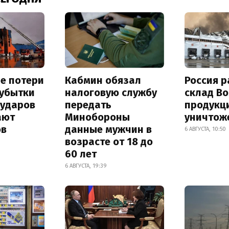
е потери
Кабмин обязал
Россия 
 убытки
налоговую службу
склад Bo
 ударов
передать
продукц
ают
Минобороны
уничтож
ов
данные мужчин в
6 АВГУСТА, 10:50
возрасте от 18 до
60 лет
6 АВГУСТА, 19:39