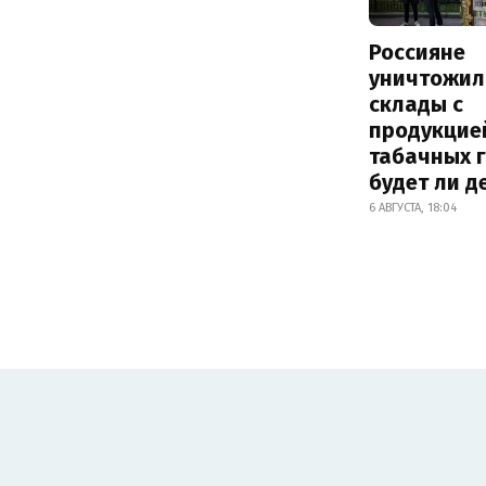
Россияне
уничтожил
склады с
продукцие
табачных г
будет ли 
6 АВГУСТА, 18:04