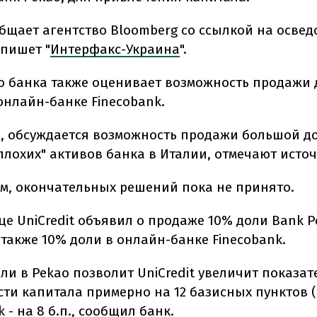
общает агентство Bloomberg со ссылкой на осве
 пишет "
Интерфакс-Украина
".
о банка также оценивает возможность продажи 
 онлайн-банке Finecobank.
о, обсуждается возможность продажи большой д
плохих" активов банка в Италии, отмечают исто
ам, окончательных решений пока не принято.
це UniCredit объявил о продаже 10% доли Bank P
 также 10% доли в онлайн-банке Finecobank.
ли в Pekao позволит UniCredit увеличит показат
ти капитала примерно на 12 базисных пунктов (б
k - на 8 б.п., сообщил банк.