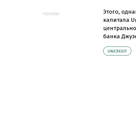
Этого, одна
РЕКЛАМА:
капитала Un
центрально
банка Джуз
UNICREDIT