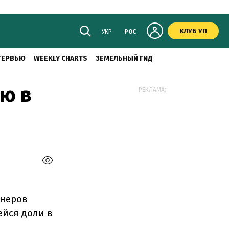
КЛУБ УП
УКР
РОС
ТЕРВЬЮ
WEEKLY CHARTS
ЗЕМЕЛЬНЫЙ ГИД
лю в
РЕКЛАМА:
онеров
ейся доли в