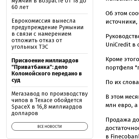
мужчин в возрасте от 18 до
60 лет
Об этом со
Еврокомиссия вынесла
источники,
предупреждение Румынии
в связи с намерением
Руководств
отложить отказ от
UniCredit в
угольных ТЭС
Кроме этог
Присвоение миллиардов
"Приватбанка": дело
портфеля "
Коломойского передано в
суд
По их слов
Мегазавод по производству
В этом меся
чипов в Техасе обойдется
млн евро, а
SpaceX в 16,8 миллиардов
долларов
Продажа до
ВСЕ НОВОСТИ
достаточнос
в Finecoban