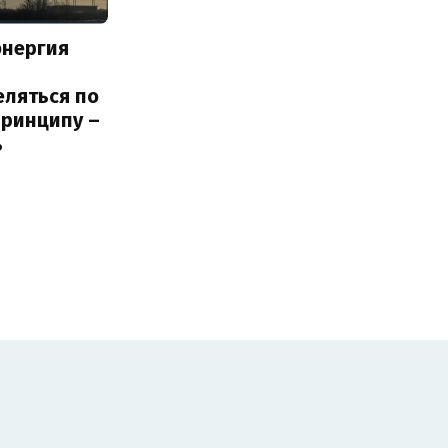
энергия
еляться по
принципу –
ь