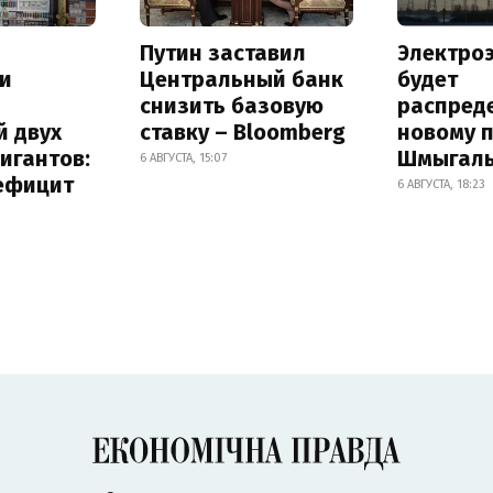
Путин заставил
Электро
и
Центральный банк
будет
снизить базовую
распред
й двух
ставку – Bloomberg
новому 
игантов:
Шмыгал
6 АВГУСТА, 15:07
дефицит
6 АВГУСТА, 18:23