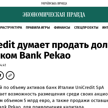
РАСТРУКТУРА
ПРАВИЛА ИГРЫ
ФИНАНСЫ
СПЕЦПРОЕКТЫ
ИН
edit думает продать до
ком Bank Pekao
4:41
 по объему активов банк Италии UniCredit SpA
ает возможность размещения среди своих акци
м объемом 5 млрд евро, а также продажи оставш
ank Pekao, для привлечения капитала.