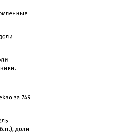
домленные
доли
оли
чники.
ekao за 749
ель
.п.), доли