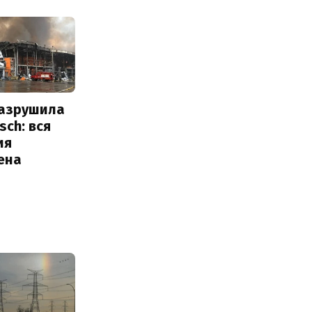
разрушила
sch: вся
ия
ена