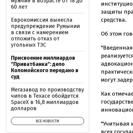
мужчин в возрасте от 18 до
институцио
60 лет
защиты пра
средства.
Еврокомиссия вынесла
предупреждение Румынии
в связи с намерением
Об этом го
отложить отказ от
угольных ТЭС
"Введенная 
реализуетс
Присвоение миллиардов
адвокацион
"Приватбанка": дело
Коломойского передано в
практическ
суд
могут задер
Мегазавод по производству
Как отмеча
чипов в Техасе обойдется
государств
SpaceX в 16,8 миллиардов
долларов
инновацион
ВСЕ НОВОСТИ
"Учитывая 
всех госуд