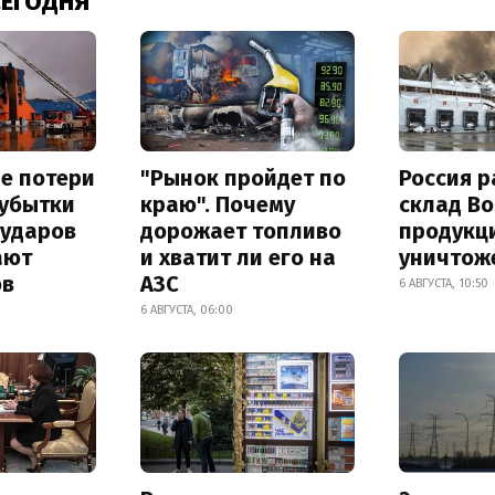
СЕГОДНЯ
е потери
"Рынок пройдет по
Россия 
 убытки
краю". Почему
склад Bo
 ударов
дорожает топливо
продукц
ают
и хватит ли его на
уничтож
ов
АЗС
6 АВГУСТА, 10:50
6 АВГУСТА, 06:00