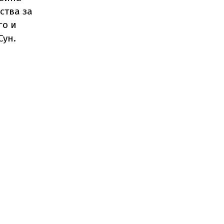
ства за
го и
Сун.