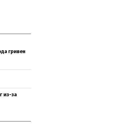
рда гривен
г из-за