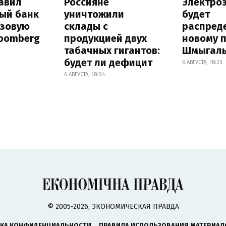
авил
Россияне
Электро
ый банк
уничтожили
будет
азовую
склады с
распред
loomberg
продукцией двух
новому 
табачных гигантов:
Шмыгал
будет ли дефицит
6 АВГУСТА, 18:23
6 АВГУСТА, 18:04
© 2005-2026, ЭКОНОМИЧЕСКАЯ ПРАВДА
КА КОНФИДЕНЦИАЛЬНОСТИ
ПРАВИЛА ИСПОЛЬЗОВАНИЯ МАТЕРИАЛ