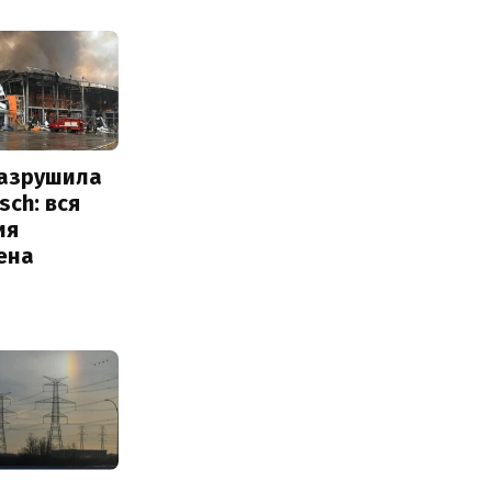
разрушила
sch: вся
ия
ена