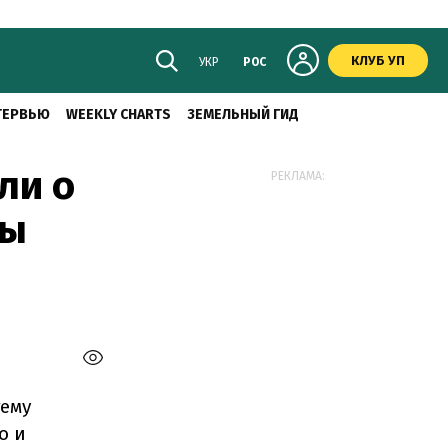
КЛУБ УП
УКР
РОС
ТЕРВЬЮ
WEEKLY CHARTS
ЗЕМЕЛЬНЫЙ ГИД
ли о
РЕКЛАМА:
мы
тему
о и