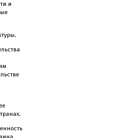
ти и
ные
ктуры.
ельства
ям
ельстве
ее
транах.
женность
раина