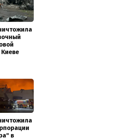
уничтожила
вочный
Новой
 Киеве
уничтожила
орпорации
ра" в