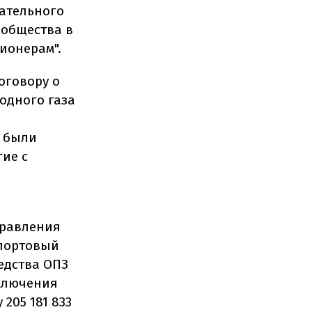
ательного
 общества в
ионерам".
оговору о
одного газа
 были
гие с
правления
ипортовый
редства ОПЗ
ключения
205 181 833