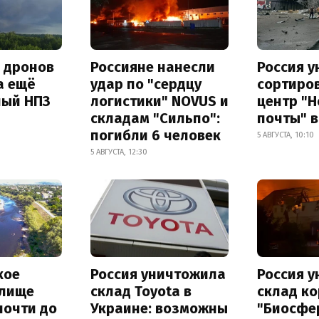
а дронов
Россияне нанесли
Россия 
а ещё
удар по "сердцу
сортиро
ный НПЗ
логистики" NOVUS и
центр "
складам "Сильпо":
почты" в
погибли 6 человек
5 АВГУСТА, 10:10
5 АВГУСТА, 12:30
кое
Россия уничтожила
Россия 
лище
склад Toyota в
склад к
почти до
Украине: возможны
"Биосфе