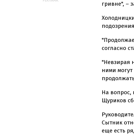
РЕКЛАМА:
гривне", – 
Холодницки
подозрения
"Продолжае
согласно ст
"Невзирая н
ними могут
продолжать
На вопрос, 
Щуриков сбе
Руководите
Сытник отно
еще есть ря