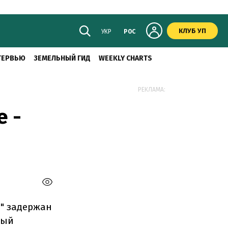
КЛУБ УП
УКР
РОС
ТЕРВЬЮ
ЗЕМЕЛЬНЫЙ ГИД
WEEKLY CHARTS
РЕКЛАМА:
е -
а" задержан
вый