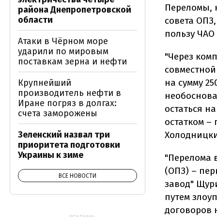
Переломы, 
района Днепропетровской
области
совета ОПЗ,
пользу ЧАО
Атаки в Чёрном море
ударили по мировым
"Через ком
поставкам зерна и нефти
совместной
на сумму 25
Крупнейший
производитель нефти в
необоснова
Иране погряз в долгах:
остаться на
счета заморожены
остатком – 
Зеленский назвал три
Холодницки
приоритета подготовки
Украины к зиме
"Перелома 
(ОПЗ) – пе
ВСЕ НОВОСТИ
завод" Щури
путем злоу
договоров 