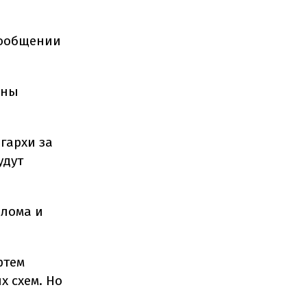
сообщении
аны
гархи за
удут
елома и
ртем
х схем. Но