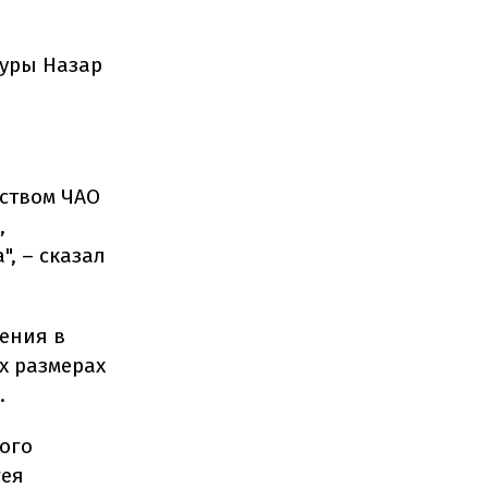
туры Назар
ством ЧАО
,
", – сказал
ения в
х размерах
.
вого
гея