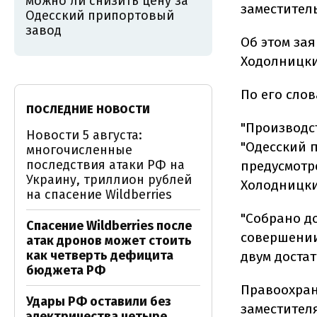
можно ли снизить цену за
заместител
Одесский припортовый
завод
Об этом за
Ходолницки
По его слов
ПОСЛЕДНИЕ НОВОСТИ
"Производс
Новости 5 августа:
"Одесский 
многочисленные
последствия атаки РФ на
предусмотрен
Украину, триллион рублей
Холодницки
на спасение Wildberries
"Собрано д
Спасение Wildberries после
совершении
атак дронов может стоить
как четверть дефицита
двум доста
бюджета РФ
Правоохрани
Удары РФ оставили без
заместител
электричества четыре