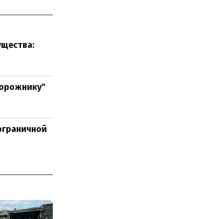
ущества:
дорожнику"
пограничной