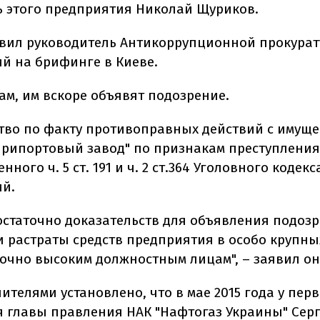
ь этого предприятия Николай Щуриков.
явил руководитель Антикоррупционной прокура
й на брифинге в Киеве.
ам, им вскоре объявят подозрение.
тво по факту противоправных действий с имуще
припортовый завод" по признакам преступления
ного ч. 5 ст. 191 и ч. 2 ст.364 Уголовного кодекса
й.
остаточно доказательств для объявления подозр
 растраты средств предприятия в особо крупны
точно высоким должностным лицам", – заявил он
телями установлено, что в мае 2015 года у пер
я главы правления НАК "Нафтогаз Украины" Сер