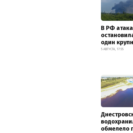
В РФ атак
остановил
один круп
5 АВГУСТА, 17:55
Днестровс
водохрани
обмелело 