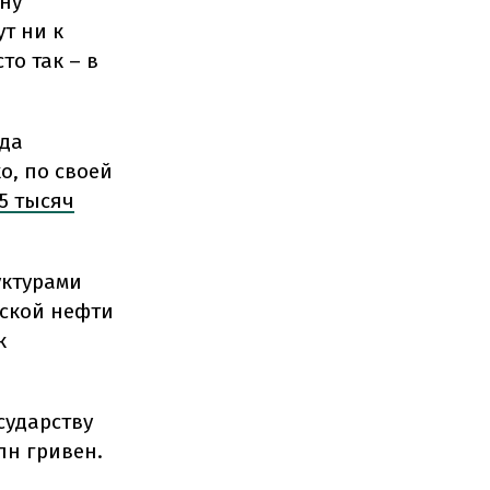
ону
т ни к
то так – в
гда
о, по своей
5 тысяч
уктурами
еской нефти
к
сударству
лн гривен.