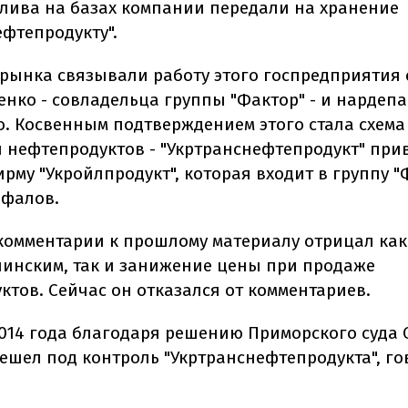
плива на базах компании передали на хранение
ефтепродукту".
 рынка связывали работу этого госпредприятия 
енко - совладельца группы "Фактор" - и нардепа
. Косвенным подтверждением этого стала схема
 нефтепродуктов - "Укртранснефтепродукт" при
му "Укройлпродукт", которая входит в группу "Ф
офалов.
комментарии к прошлому материалу отрицал как
шинским, так и занижение цены при продаже
ктов. Сейчас он отказался от комментариев.
2014 года благодаря решению Приморского суда 
решел под контроль "Укртранснефтепродукта", го