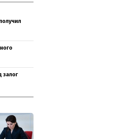
получил
вного
 залог