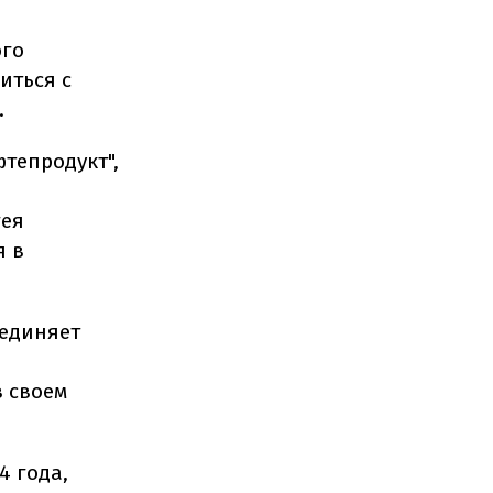
ого
иться с
.
тепродукт",
гея
я в
ъединяет
в своем
4 года,