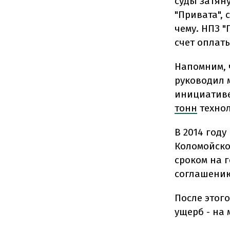
суды затяну
"Привата",
чему. НПЗ "
счет оплаты
Напомним, ч
руководил 
инициатив
тонн
технол
В 2014 год
Коломойско
сроком на 
соглашению,
После этог
ущерб - на 