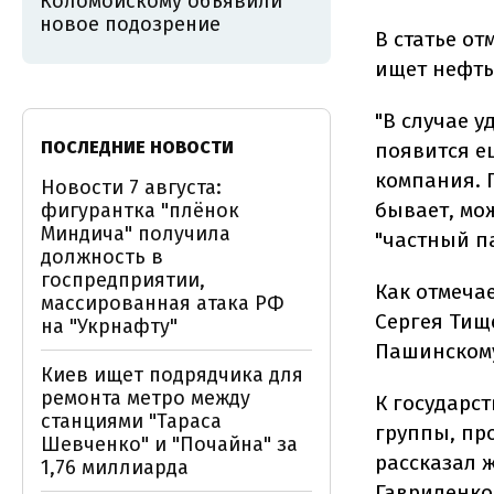
Коломойскому объявили
новое подозрение
В статье о
ищет нефть
"В случае у
ПОСЛЕДНИЕ НОВОСТИ
появится е
компания. 
Новости 7 августа:
бывает, мож
фигурантка "плёнок
Миндича" получила
"частный па
должность в
госпредприятии,
Как отмечае
массированная атака РФ
Сергея Тищ
на "Укрнафту"
Пашинском
Киев ищет подрядчика для
ремонта метро между
К государс
станциями "Тараса
группы, пр
Шевченко" и "Почайна" за
рассказал 
1,76 миллиарда
Гавриленко