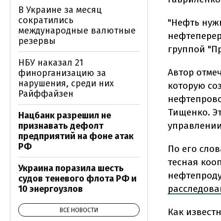
В Украине за месяц
сократились
"Нефть нуж
международные валютные
нефтеперер
резервы
группой "Пр
НБУ наказал 21
Автор отме
финорганизацию за
нарушения, среди них
которую со
Райффайзен
нефтепрово
Тищенко. Э
Нацбанк разрешил не
управлении
признавать дефолт
предприятий на фоне атак
РФ
По его сло
тесная коо
Украина поразила шесть
нефтепродук
судов теневого флота РФ и
расследова
10 энергоузлов
Как известн
ВСЕ НОВОСТИ