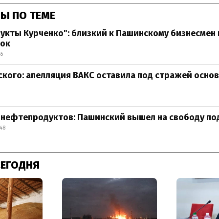
Ы ПО ТЕМЕ
кты Курченко": близкий к Пашинскому бизнесмен 
рок
55
кого: апелляция ВАКС оставила под стражей осно
нефтепродуктов: Пашинский вышел на свободу под
:48
СЕГОДНЯ