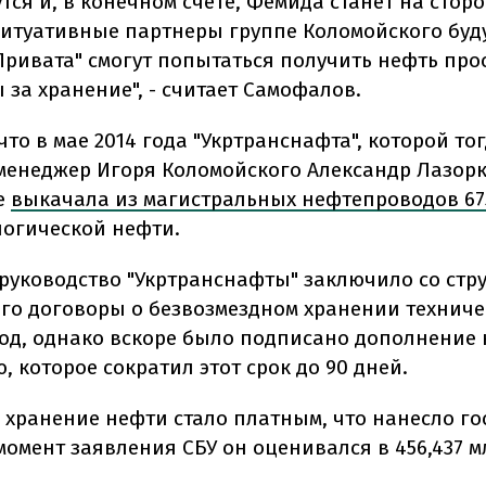
тся и, в конечном счете, Фемида станет на стор
 ситуативные партнеры группе Коломойского буду
Привата" смогут попытаться получить нефть прос
 за хранение", - считает Самофалов.
то в мае 2014 года "Укртранснафта", которой то
менеджер Игоря Коломойского Александр Лазорк
е
выкачала из магистральных нефтепроводов 67
огической нефти.
у руководство "Укртранснафты" заключило со стр
го договоры о безвозмездном хранении технич
год, однако вскоре было подписано дополнение 
 которое сократил этот срок до 90 дней.
о хранение нефти стало платным, что нанесло го
момент заявления СБУ он оценивался в 456,437 м