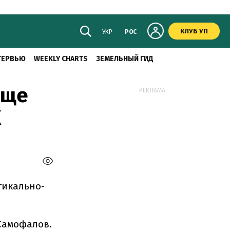
КЛУБ УП
УКР
РОС
ТЕРВЬЮ
WEEKLY CHARTS
ЗЕМЕЛЬНЫЙ ГИД
еще
РЕКЛАМА:
К
тикально-
Самофалов.