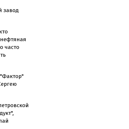
й завод
кто
 нефтяная
о часто
ать
 "Фактор"
Сергею
петровской
укт",
лай