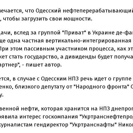
тмечается, что Одесский нефтеперерабатывающи
, чтобы загрузить свои мощности.
дачи, вслед за группой "Приват" в Украине де-фа
ще одна частная вертикально-интегрированная
При этом пассивным участником процесса, как эт
ет стать государство, а дивиденды будет получ
ртнер", - пишет автор.
тся, в случае с Одесским НПЗ речь идет о группе
енко, близкого депутату от "Народного фронта" 
у.
твенной нефти, которая хранится на НПЗ днепро
оявила интерес госкомпания "Укртранснефтепрод
журналистам гендиректор "Укртранснафты" Нико
.