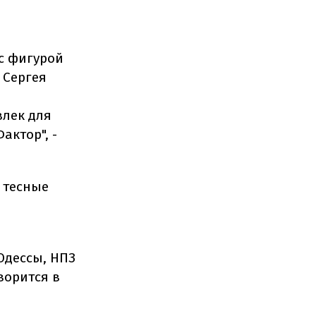
с фигурой
 Сергея
влек для
актор", -
 тесные
Одессы, НПЗ
ворится в