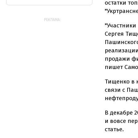
остатки то
"Укртрансн
РЕКЛАМА:
"Участники
Сергея Тищ
Пашинского
реализации
продажи фир
пишет Сам
Тищенко в 
связи с Па
нефтепроду
В декабре 
и вовсе пе
статье.