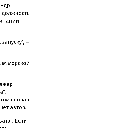
андр
л должность
омпании
запуску", –
ым морской
еджер
а".
том спора с
шет автор.
ата". Если