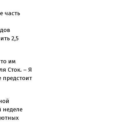
е часть
ндов
ить 2,5
что им
я Сток. – Я
е предстоит
ной
й неделе
лютных