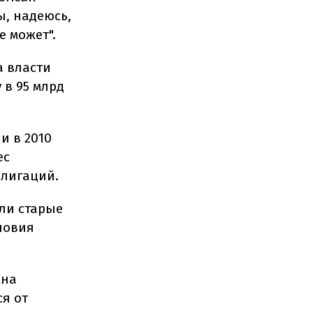
ы, надеюсь,
 может".
а власти
 в 95 млрд
и в 2010
ес
блигаций.
ли старые
словия
жна
ся от