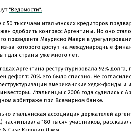
шут
"Ведомости".
 с 50 тысячами итальянских кредиторов предва
лжен одобрить конгресс Аргентины. Но оно стал
го президента Маурисио Макри в урегулирован
 из-за которого доступ на международные фина
ыт для страны уже много лет.
 годах Аргентина реструктурировала 92% долга, 
ен дефолт: 70% его было списано. Не согласилис
реструктуризации американские хедж-фонды и 
инвесторы. Итальянцы с 2006 года судились с А
ном арбитраже при Всемирном банке.
ьно итальянская ассоциация держателей арген
A) насчитывала 180 тысяч участников, рассказал
e & Case Кэролин Лэмм.