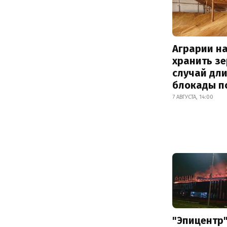
Аграрии на
хранить зе
случай дл
блокады п
7 АВГУСТА, 14:00
"Эпицентр