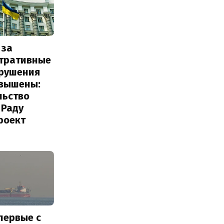
 за
тративные
рушения
овышены:
льство
 Раду
роект
первые с