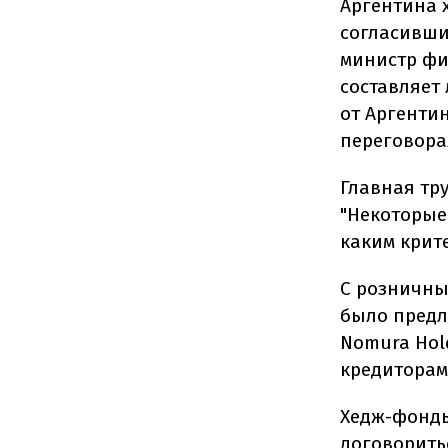
Аргентина 
согласивши
министр фи
составляет
от Аргентин
переговора
Главная тру
"Некоторые
каким крите
С розничны
было предло
Nomura Hol
кредиторами
Хедж-фонды
договоритьс