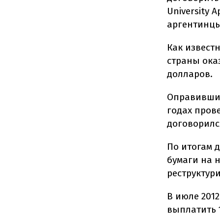
University 
аргентинцы
Как известн
страны оказ
долларов.
Оправившис
годах прове
договорилс
По итогам 
бумаги на н
реструктур
В июле 201
выплатить 