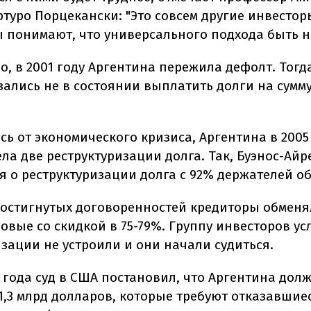
Артуро Порцекански: "Это совсем другие инвестор
 понимают, что универсального подхода быть не
о, в 2001 году Аргентина пережила дефолт. Тогд
ались не в состоянии выплатить долги на сумму
ь от экономического кризиса, Аргентина в 2005 
ла две реструктуризации долга. Так, Буэнос-Айр
я о реструктуризации долга с 92% держателей о
достигнутых договоренностей кредиторы обменя
овые со скидкой в 75-79%. Группу инвесторов у
изации не устроили и они начали судиться.
2 года суд в США постановил, что Аргентина дол
1,3 млрд долларов, которые требуют отказавшие