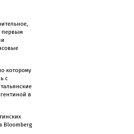
рительное,
о первым
ии
нсовые
по которому
ь с
итальянские
ргентиной в
тинских
а Bloomberg