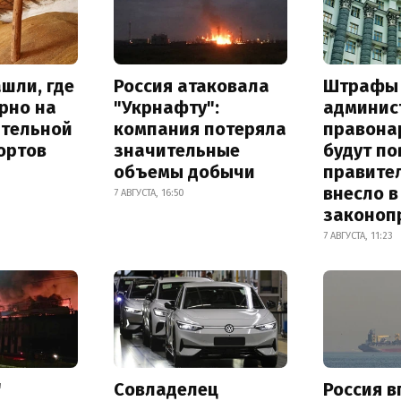
шли, где
Россия атаковала
Штрафы
рно на
"Укрнафту":
админис
ительной
компания потеряла
правона
ортов
значительные
будут п
объемы добычи
правите
внесло в
7 АВГУСТА, 16:50
законоп
7 АВГУСТА, 11:23
"
Совладелец
Россия в