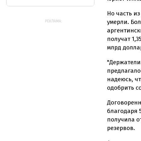
Но часть из
умерли. Бо
РЕКЛАМА:
аргентинск
получат 1,3
млрд долла
"Держатели
предлагалос
надеюсь, ч
одобрить с
Договоренн
благодаря 
получила о
резервов.