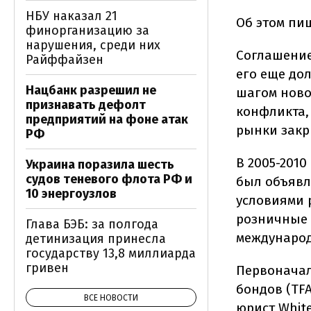
НБУ наказал 21
Об этом пи
финорганизацию за
нарушения, среди них
Соглашение
Райффайзен
его еще до
Нацбанк разрешил не
шагом ново
признавать дефолт
конфликта,
предприятий на фоне атак
рынки закр
РФ
В 2005-2010
Украина поразила шесть
судов теневого флота РФ и
был объявл
10 энергоузлов
условиями 
розничные 
Глава БЭБ: за полгода
международ
детинизация принесла
государству 13,8 миллиарда
гривен
Первоначал
бондов (TF
ВСЕ НОВОСТИ
юрист Whit