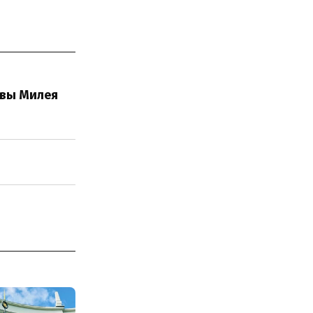
ывы Милея