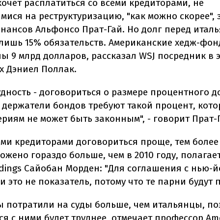
хочет расплатиться со всеми кредиторами, не
мися на реструктуризацию, "как можно скорее", 
нансов Альфонсо Прат-Гай. Но долг перед итал
 лишь 15% обязательств. Американские хедж-фо
ы 9 млрд долларов, рассказал WSJ посредник в 
х Дэниел Поллак.
дность - договориться о размере процентного д
 держатели бондов требуют такой процент, кот
риям не может быть законным", - говорит Прат-
ми кредиторами договориться проще, тем более
жено гораздо больше, чем в 2010 году, полагает
dings Сайобан Морден: "Для соглашения с нью-
 это не показатель, потому что те парни будут п
 потратили на суды больше, чем итальянцы, по
я с ними будет труднее, отмечает профессор Am