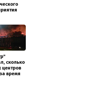
ического
приятия
тр"
л, сколько
х центров
за время