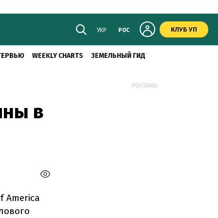
КЛУБ УП
УКР
РОС
ТЕРВЬЮ
WEEKLY CHARTS
ЗЕМЕЛЬНЫЙ ГИД
РЕКЛАМА:
ины в
 America
алового