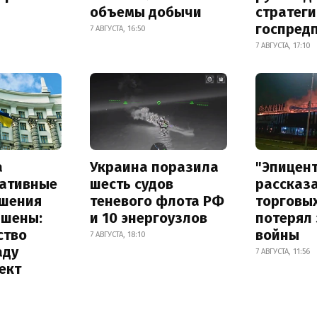
объемы добычи
стратег
госпред
7 АВГУСТА, 16:50
7 АВГУСТА, 17:10
а
Украина поразила
"Эпицен
ативные
шесть судов
рассказа
шения
теневого флота РФ
торговы
ышены:
и 10 энергоузлов
потерял 
ство
войны
7 АВГУСТА, 18:10
аду
7 АВГУСТА, 11:56
ект