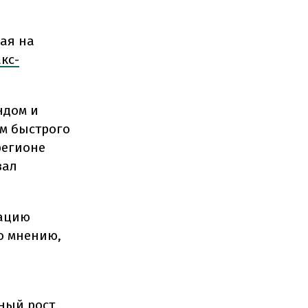
пая на
кс-
ндом и
ем быстрого
регионе
зал
вацию
го мнению,
ный рост