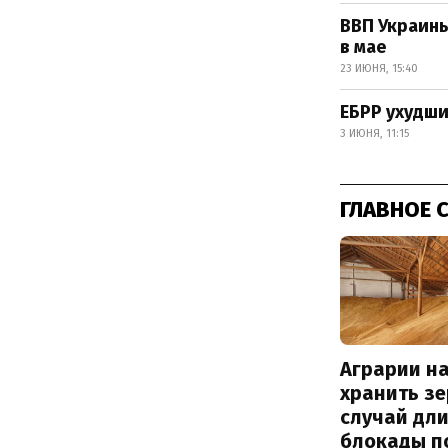
ВВП Украины
в мае
23 ИЮНЯ, 15:40
ЕБРР ухудши
3 ИЮНЯ, 11:15
ГЛАВНОЕ 
Аграрии на
хранить зе
случай дл
блокады п