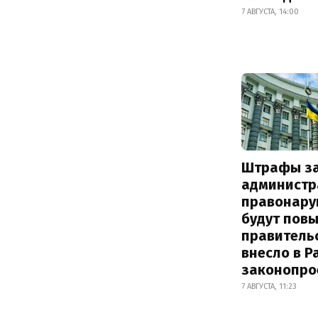
7 АВГУСТА, 14:00
Штрафы з
администр
правонару
будут пов
правитель
внесло в Р
законопро
7 АВГУСТА, 11:23