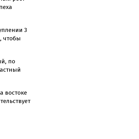
пеха
уплении 3
, чтобы
й, по
частный
а востоке
етельствует