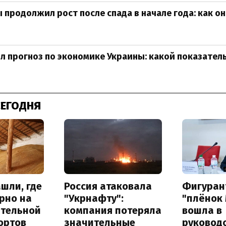
 продолжил рост после спада в начале года: как о
л прогноз по экономике Украины: какой показател
СЕГОДНЯ
шли, где
Россия атаковала
Фигуран
рно на
"Укрнафту":
"плёнок
ительной
компания потеряла
вошла в
ортов
значительные
руковод