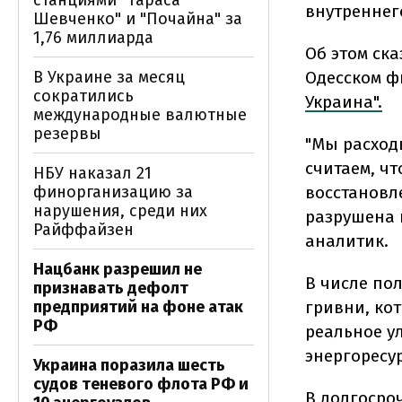
станциями "Тараса
внутреннего
Шевченко" и "Почайна" за
1,76 миллиарда
Об этом ска
В Украине за месяц
Одесском ф
сократились
Украина".
международные валютные
резервы
"Мы расход
считаем, ч
НБУ наказал 21
финорганизацию за
восстановл
нарушения, среди них
разрушена 
Райффайзен
аналитик.
Нацбанк разрешил не
В числе по
признавать дефолт
предприятий на фоне атак
гривни, кот
РФ
реальное у
энергоресу
Украина поразила шесть
судов теневого флота РФ и
В долгосро