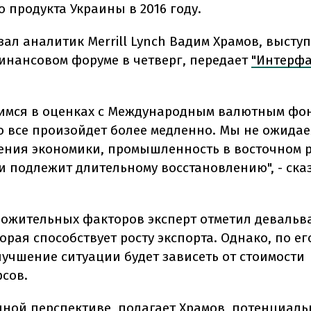
 продукта Украины в 2016 году.
зал аналитик Merrill Lynch Вадим Храмов, высту
инансовом форуме в четверг, передает
"Интерфа
имся в оценках с Международным валютным фо
то все произойдет более медленно. Мы не ожида
ения экономики, промышленность в восточном 
и подлежит длительному восстановлению", - ска
ложительных факторов эксперт отметил деваль
орая способствует росту экспорта. Однако, по е
лучшение ситуации будет зависеть от стоимости
рсов.
чной перспективе, полагает Храмов, потенциаль