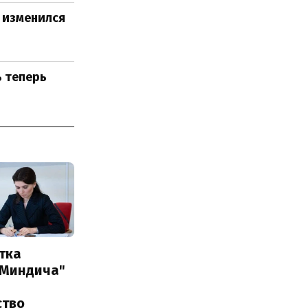
н изменился
ь теперь
тка
 Миндича"
ство