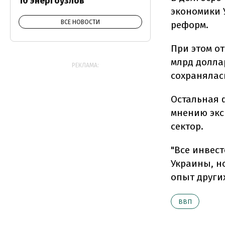
10 энергоузлов
экономики У
ВСЕ НОВОСТИ
реформ.
При этом о
млрд долла
РЕКЛАМА:
сохранялась
Остальная 
мнению экс
сектор.
"Все инвес
Украины, но
опыт других
ВВП