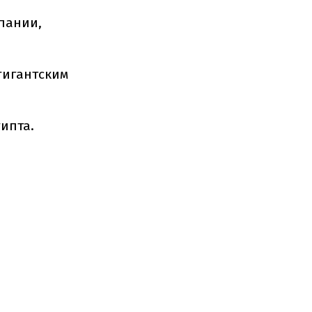
пании,
гигантским
ипта.