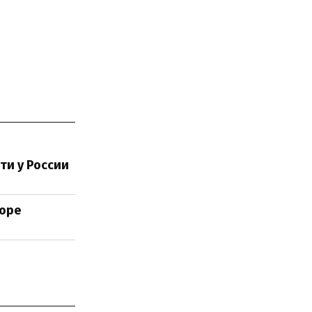
ти у России
море