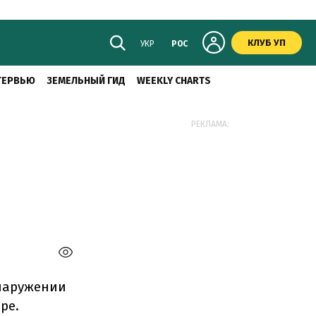
КЛУБ УП
УКР
РОС
ТЕРВЬЮ
ЗЕМЕЛЬНЫЙ ГИД
WEEKLY CHARTS
РЕКЛАМА:
бнаружении
ре.