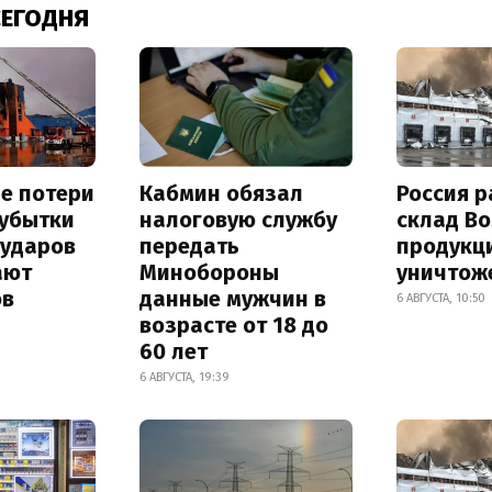
СЕГОДНЯ
е потери
Кабмин обязал
Россия 
 убытки
налоговую службу
склад Bo
 ударов
передать
продукц
ают
Минобороны
уничтож
ов
данные мужчин в
6 АВГУСТА, 10:50
возрасте от 18 до
60 лет
6 АВГУСТА, 19:39