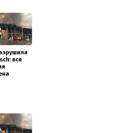
разрушила
sch: вся
ия
ена