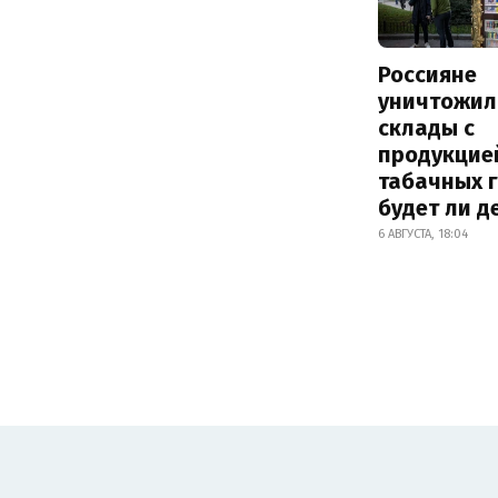
Россияне
уничтожил
склады с
продукцие
табачных г
будет ли 
6 АВГУСТА, 18:04