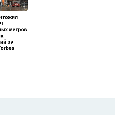
ичтожил
яч
ных метров
их
ий за
Forbes