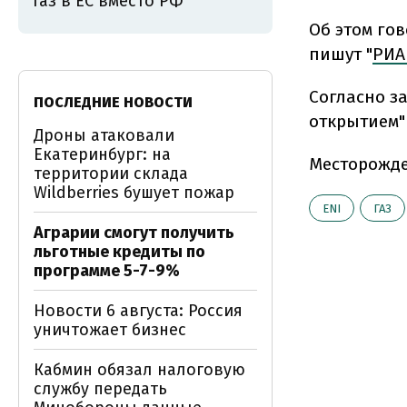
газ в ЕС вместо РФ
Об этом го
пишут "
РИА
Согласно з
ПОСЛЕДНИЕ НОВОСТИ
открытием"
Дроны атаковали
Екатеринбург: на
Месторожде
территории склада
Wildberries бушует пожар
ENI
ГАЗ
Аграрии смогут получить
льготные кредиты по
программе 5-7-9%
Новости 6 августа: Россия
уничтожает бизнес
Кабмин обязал налоговую
службу передать