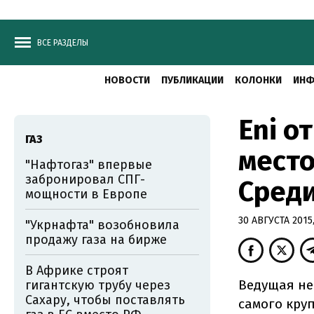
ВСЕ РАЗДЕЛЫ
НОВОСТИ
ПУБЛИКАЦИИ
КОЛОНКИ
ИНФ
Eni о
ГАЗ
место
"Нафтогаз" впервые
забронировал СПГ-
Сред
мощности в Европе
30 АВГУСТА 2015,
"Укрнафта" возобновила
продажу газа на бирже
В Африке строят
Ведущая не
гигантскую трубу через
Сахару, чтобы поставлять
самого кру