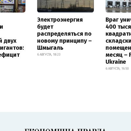
Электроэнергия
Враг ун
и
будет
400 тыс
распределяться по
квадрат
й двух
новому принципу –
складск
игантов:
Шмыгаль
помещен
дефицит
месяц – 
6 АВГУСТА, 18:23
Ukraine
6 АВГУСТА, 16:50