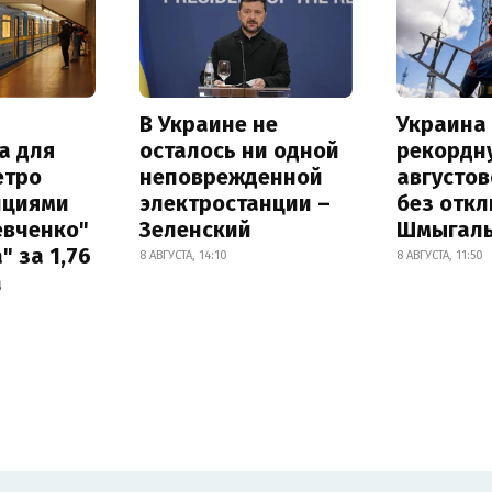
В Украине не
Украина
а для
осталось ни одной
рекордн
етро
неповрежденной
августо
нциями
электростанции –
без отк
евченко"
Зеленский
Шмыгал
" за 1,76
8 АВГУСТА, 14:10
8 АВГУСТА, 11:50
а