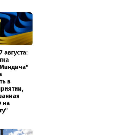
7 августа:
тка
 Миндича"
а
ть в
приятии,
ванная
Ф на
ту"