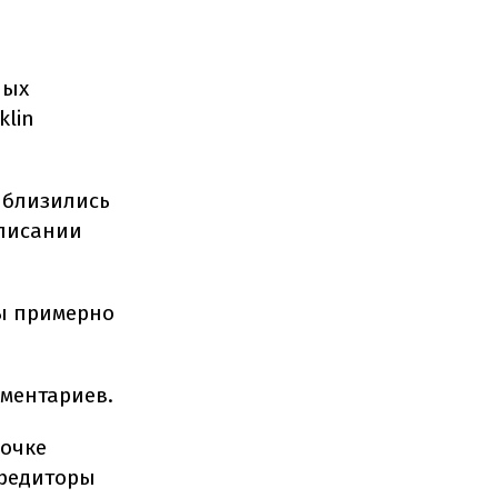
ных
klin
иблизились
списании
ны примерно
мментариев.
рочке
кредиторы