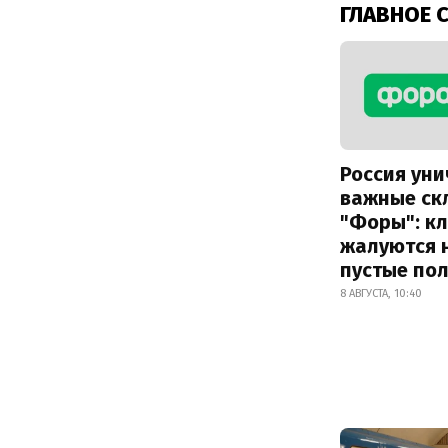
ГЛАВНОЕ 
Россия ун
важные ск
"Форы": к
жалуются 
пустые по
8 АВГУСТА, 10:40