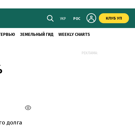
КЛУБ УП
УКР
РОС
ТЕРВЬЮ
ЗЕМЕЛЬНЫЙ ГИД
WEEKLY CHARTS
РЕКЛАМА:
%
го долга