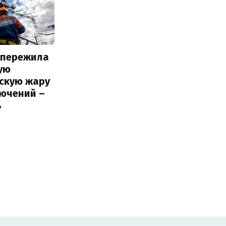
 пережила
ую
вскую жару
лючений –
ь