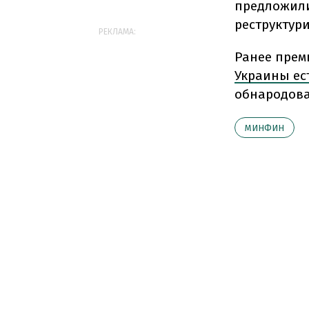
предложили
реструктур
РЕКЛАМА:
Ранее прем
Украины ес
обнародова
МИНФИН