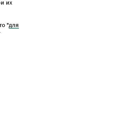
и их
о "
для
т