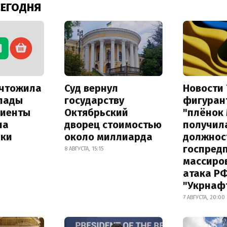
СЕГОДНЯ
ичтожила
Суд вернул
Новости 
лады
государству
фигуран
лиенты
Октябрьский
"плёнок
на
дворец стоимостью
получил
лки
около миллиарда
должнос
госпред
8 АВГУСТА, 15:15
массиро
атака Р
"Укрнаф
7 АВГУСТА, 20:00