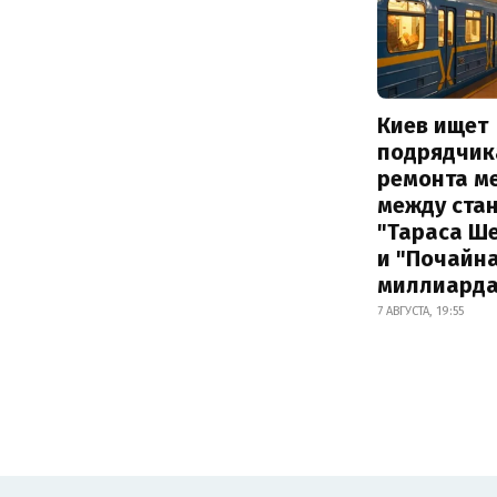
Киев ищет
подрядчик
ремонта м
между ста
"Тараса Ш
и "Почайна
миллиард
7 АВГУСТА, 19:55