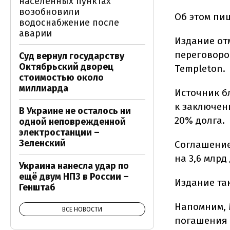
населенных пунктах
возобновили
Об этом пи
водоснабжение после
аварии
Издание от
переговоров
Суд вернул государству
Октябрьский дворец
Templeton.
стоимостью около
миллиарда
Источник б
к заключен
В Украине не осталось ни
20% долга.
одной неповрежденной
электростанции –
Зеленский
Соглашение
на 3,6 млрд
Украина нанесла удар по
ещё двум НПЗ в России –
Издание та
Генштаб
Напомним, 
ВСЕ НОВОСТИ
погашения 