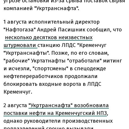
угрозе остановки из-за срыва поставок сырья
компанией "Укртранснафта".
1 августа исполнительный директор
"Нафтогаза" Андрей Пасишник сообщил, что
несколько десятков неизвестных
штурмовали
станцию ЛПДС "Кременчуг
"Укртранснафты". Позже, по его словам,
"рабочие" Укртатнафты "отработали" митинг
и исчезли, "спортсмены" в спецодежде
нефтепереработчиков продолжали
блокировать входные ворота в ЛПДС
Кременчуг.
2 августа
"Укртранснафта" возобновила
поставки нефти на Кременчугский НПЗ
,
однако руководители производственных
подразделений срочно вызывали