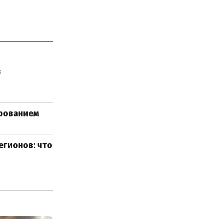
в
ированием
гионов: что