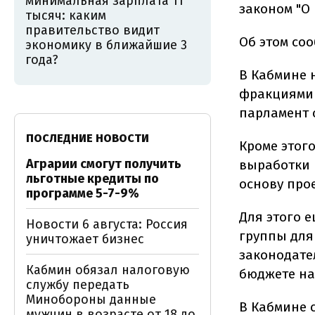
минимальная зарплата 11
законом "О 
тысяч: каким
правительство видит
Об этом со
экономику в ближайшие 3
года?
В Кабмине 
фракциями 
парламент 
ПОСЛЕДНИЕ НОВОСТИ
Кроме этог
Аграрии смогут получить
выработки 
льготные кредиты по
основу прое
программе 5-7-9%
Для этого 
Новости 6 августа: Россия
группы для
уничтожает бизнес
законодате
Кабмин обязал налоговую
бюджете на 
службу передать
Минобороны данные
В Кабмине 
мужчин в возрасте от 18 до