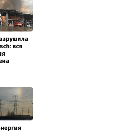
разрушила
sch: вся
ия
ена
энергия