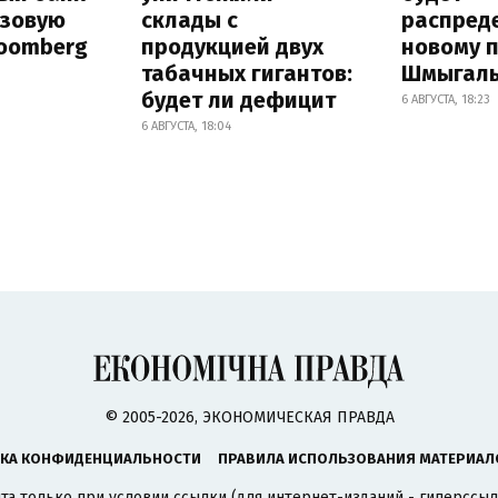
азовую
склады с
распред
loomberg
продукцией двух
новому 
табачных гигантов:
Шмыгал
будет ли дефицит
6 АВГУСТА, 18:23
6 АВГУСТА, 18:04
© 2005-2026, ЭКОНОМИЧЕСКАЯ ПРАВДА
КА КОНФИДЕНЦИАЛЬНОСТИ
ПРАВИЛА ИСПОЛЬЗОВАНИЯ МАТЕРИАЛ
а только при условии ссылки (для интернет-изданий - гиперссыл