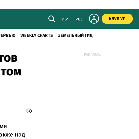
КЛУБ УП
УКР
РОС
ТЕРВЬЮ
WEEKLY CHARTS
ЗЕМЕЛЬНЫЙ ГИД
тов
РЕКЛАМА:
ктом
ами
также над