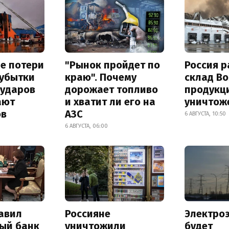
е потери
"Рынок пройдет по
Россия 
 убытки
краю". Почему
склад Bo
 ударов
дорожает топливо
продукц
ают
и хватит ли его на
уничтож
ов
АЗС
6 АВГУСТА, 10:50
6 АВГУСТА, 06:00
авил
Россияне
Электро
ый банк
уничтожили
будет