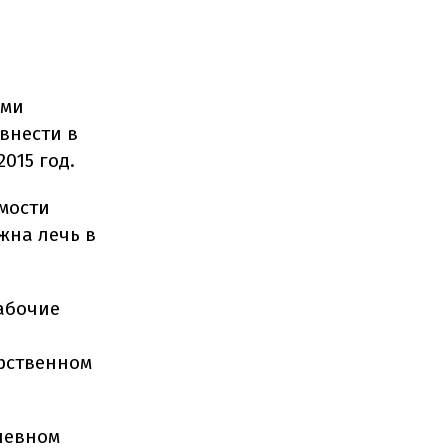
ими
внести в
015 год.
мости
жна лечь в
абочие
арственном
невном