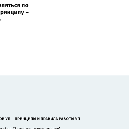
еляться по
принципу –
ь
ОВ УП
ПРИНЦИПЫ И ПРАВИЛА РАБОТЫ УП
ки) на "Экономическую правду".