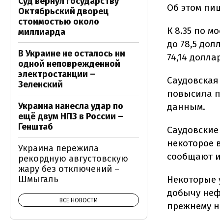
Суд вернул государству
Об этом пи
Октябрьский дворец
стоимостью около
К 8.35 по 
миллиарда
до 78,5 дол
В Украине не осталось ни
74,14 долла
одной неповрежденной
электростанции –
Саудовская
Зеленский
повысила п
Украина нанесла удар по
данным.
ещё двум НПЗ в России –
Генштаб
Саудовские
некоторое 
Украина пережила
сообщают и
рекордную августовскую
жару без отключений –
Шмыгаль
Некоторые 
добычу неф
ВСЕ НОВОСТИ
прежнему н