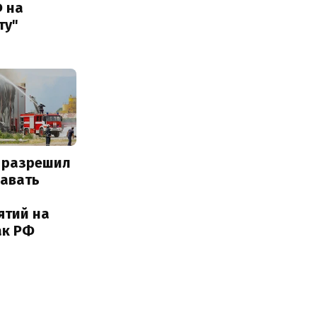
Ф на
ту"
 разрешил
навать
ятий на
ак РФ