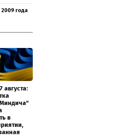
 2009 года
7 августа:
тка
 Миндича"
а
ть в
приятии,
ванная