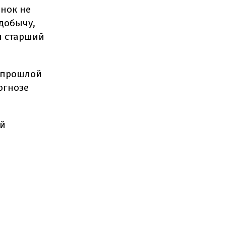
ынок не
 добычу,
ал старший
а прошлой
огнозе
ой