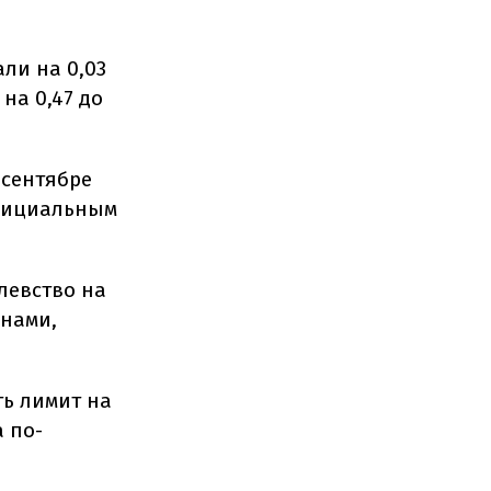
ли на 0,03
на 0,47 до
 сентябре
официальным
левство на
енами,
ь лимит на
 по-