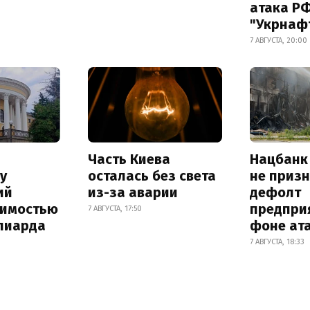
атака Р
"Укрнаф
7 АВГУСТА, 20:00
Часть Киева
Нацбанк
у
осталась без света
не приз
ий
из-за аварии
дефолт
оимостью
предпри
7 АВГУСТА, 17:50
лиарда
фоне ат
7 АВГУСТА, 18:33