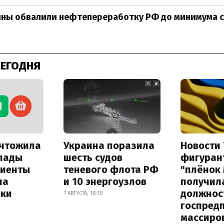
ны обвалили нефтепереработку РФ до минимума с
СЕГОДНЯ
ичтожила
Украина поразила
Новости 
лады
шесть судов
фигуран
лиенты
теневого флота РФ
"плёнок
на
и 10 энергоузлов
получил
лки
должнос
7 АВГУСТА, 18:10
госпред
массиро