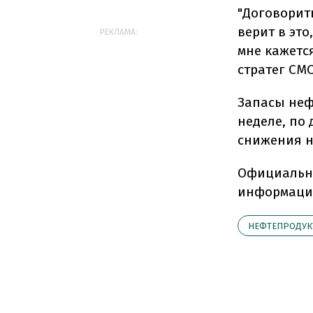
"Договорит
верит в это
РЕКЛАМА:
мне кажется
стратег CM
Запасы неф
неделе, по
снижения н
Официальны
информации
НЕФТЕПРОДУ