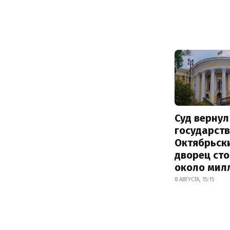
Суд вернул
государств
Октябрьск
дворец ст
около мил
8 АВГУСТА, 15:15