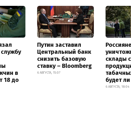
язал
Путин заставил
Россиян
 службу
Центральный банк
уничтож
снизить базовую
склады 
ны
ставку – Bloomberg
продукц
жчин в
табачных
6 АВГУСТА, 15:07
т 18 до
будет л
6 АВГУСТА, 18:04