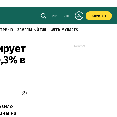
КЛУБ УП
УКР
РОС
ТЕРВЬЮ
ЗЕМЕЛЬНЫЙ ГИД
WEEKLY CHARTS
ирует
РЕКЛАМА:
,3% в
овило
аины на