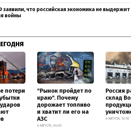
Ф заявили, что российская экономика не выдержит
я войны
СЕГОДНЯ
е потери
"Рынок пройдет по
Россия 
 убытки
краю". Почему
склад Bo
 ударов
дорожает топливо
продукц
ают
и хватит ли его на
уничтож
ов
АЗС
6 АВГУСТА, 10:50
6 АВГУСТА, 06:00