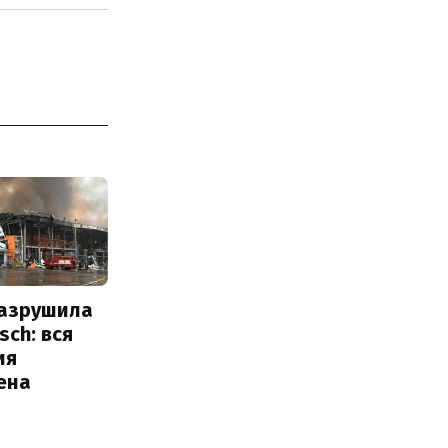
разрушила
sch: вся
ия
ена