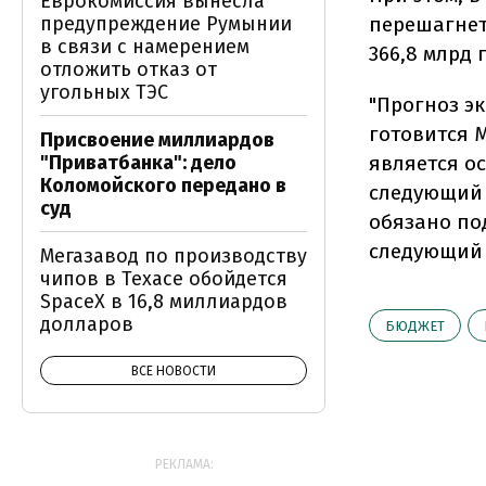
Еврокомиссия вынесла
предупреждение Румынии
перешагнет 
в связи с намерением
366,8 млрд 
отложить отказ от
угольных ТЭС
"Прогноз э
готовится 
Присвоение миллиардов
"Приватбанка": дело
является о
Коломойского передано в
следующий 
суд
обязано по
следующий 
Мегазавод по производству
чипов в Техасе обойдется
SpaceX в 16,8 миллиардов
долларов
БЮДЖЕТ
ВСЕ НОВОСТИ
РЕКЛАМА: