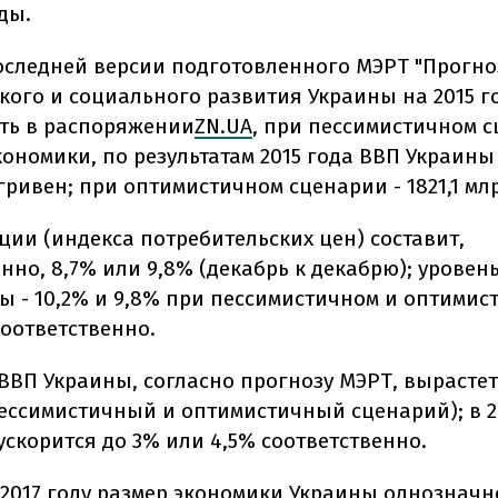
оды.
оследней версии подготовленного МЭРТ "Прогно
ого и социального развития Украины на 2015 год
сть в распоряжении
ZN.UA
, при пессимистичном 
кономики, по результатам 2015 года ВВП Украины
 гривен; при оптимистичном сценарии - 1821,1 мл
ции (индекса потребительских цен) составит,
нно, 8,7% или 9,8% (декабрь к декабрю); уровен
ы - 10,2% и 9,8% при пессимистичном и оптимис
соответственно.
 ВВП Украины, согласно прогнозу МЭРТ, вырастет
пессимистичный и оптимистичный сценарий); в 2
ускорится до 3% или 4,5% соответственно.
в 2017 году размер экономики Украины однозначн