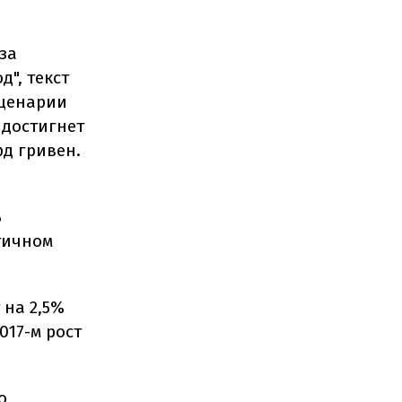
за
", текст
сценарии
 достигнет
рд гривен.
ь
тичном
 на 2,5%
017-м рост
о