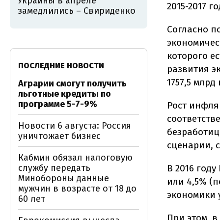
Украины в апреле
2015-2017 г
замедлились – Свириденко
Согласно п
экономическ
которого е
ПОСЛЕДНИЕ НОВОСТИ
развития э
1757,5 млрд
Аграрии смогут получить
льготные кредиты по
программе 5-7-9%
Рост инфля
соответстве
Новости 6 августа: Россия
безработиц
уничтожает бизнес
сценарии, 
Кабмин обязал налоговую
службу передать
В 2016 году
Минобороны данные
или 4,5% (
мужчин в возрасте от 18 до
экономики 
60 лет
При этом, 