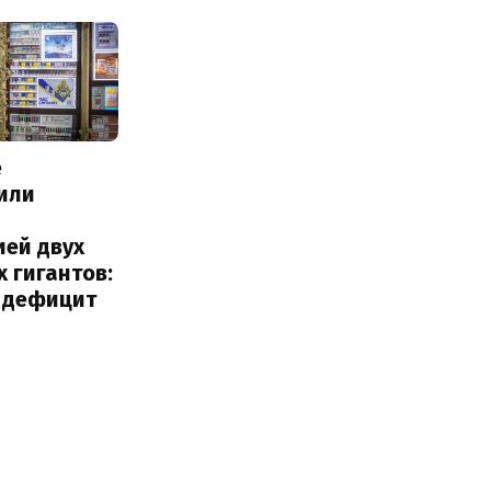
е
или
с
ией двух
 гигантов:
и дефицит