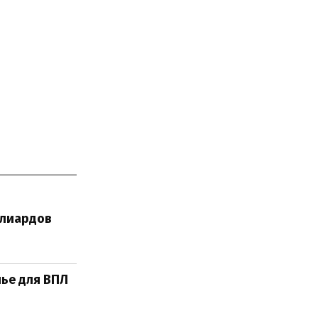
ллиардов
лье для ВПЛ