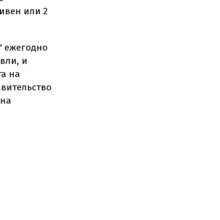
ривен или 2
" ежегодно
вли, и
та на
авительство
 на