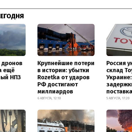
СЕГОДНЯ
а дронов
Крупнейшие потери
Россия 
а ещё
в истории: убытки
склад To
ный НПЗ
Rozetka от ударов
Украине
РФ достигают
задержк
миллиардов
поставк
6 АВГУСТА, 12:10
5 АВГУСТА, 17:20