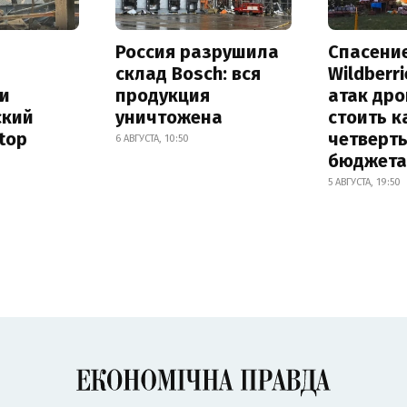
Россия разрушила
Спасени
склад Bosch: вся
Wildberr
и
продукция
атак др
ский
уничтожена
стоить к
rtop
четверт
6 АВГУСТА, 10:50
бюджета
5 АВГУСТА, 19:50