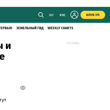
КЛУБ УП
УКР
РОС
ТЕРВЬЮ
ЗЕМЕЛЬНЫЙ ГИД
WEEKLY CHARTS
ы и
РЕКЛАМА:
е
гут