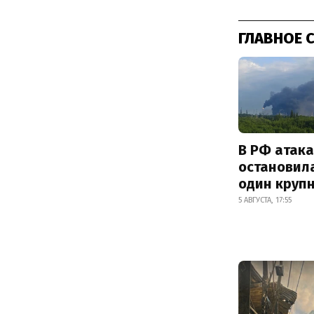
ГЛАВНОЕ 
В РФ атак
остановил
один круп
5 АВГУСТА, 17:55