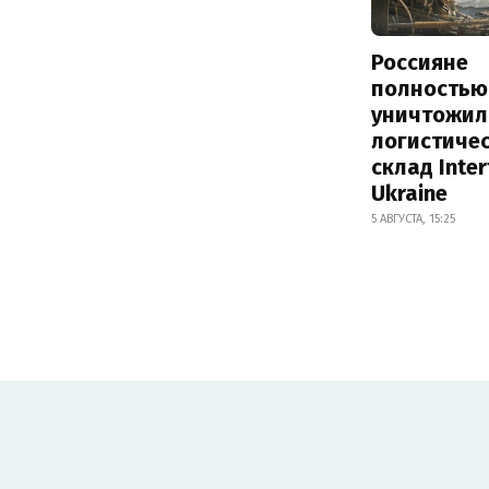
Россияне
полностью
уничтожил
логистиче
склад Inte
Ukraine
5 АВГУСТА, 15:25