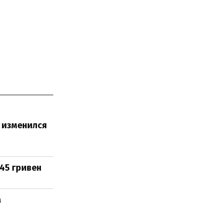
н изменился
45 гривен
а