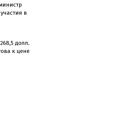
-министр
участия в
68,5 долл.
това к цене