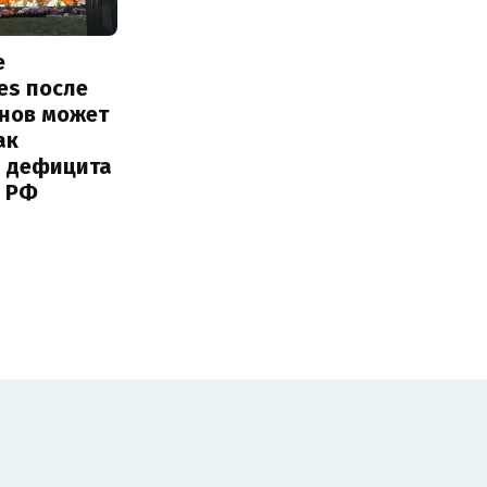
е
ies после
онов может
ак
ь дефицита
 РФ