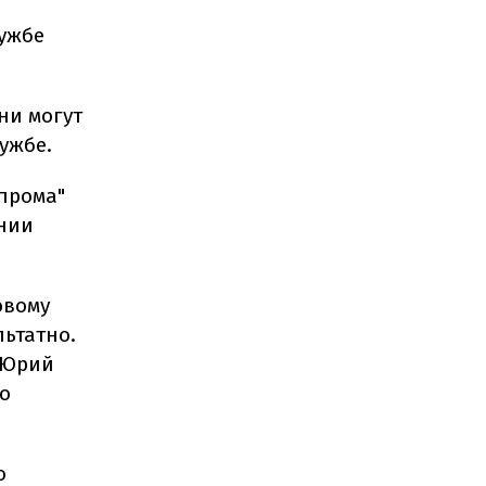
лужбе
ни могут
лужбе.
прома"
нии
овому
льтатно.
 Юрий
по
о