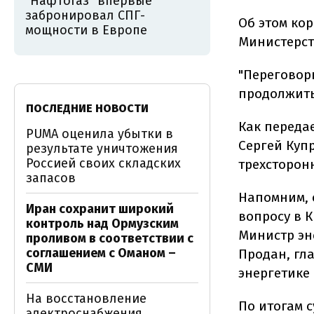
"Нафтогаз" впервые
забронировал СПГ-
Об этом кор
мощности в Европе
Министерст
"Переговор
продолжитьс
ПОСЛЕДНИЕ НОВОСТИ
Как переда
PUMA оценила убытки в
Сергей Куп
результате уничтожения
Россией своих складских
трехсторонн
запасов
Напомним, 
Иран сохранит широкий
вопросу в К
контроль над Ормузским
Министр эн
проливом в соответствии с
соглашением с Оманом –
Продан, гл
СМИ
энергетике
На восстановление
По итогам 
электроснабжения