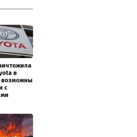
уничтожила
yota в
: возможны
и с
ами