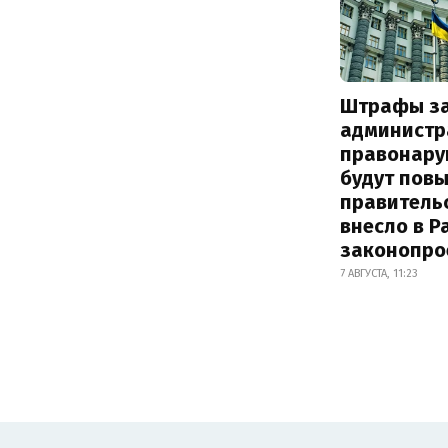
Штрафы з
администр
правонару
будут пов
правитель
внесло в Р
законопро
7 АВГУСТА, 11:23