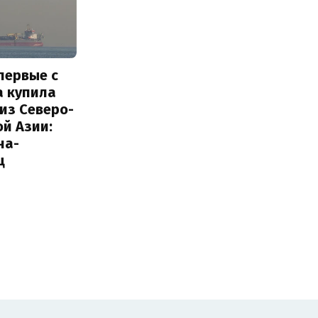
первые с
а купила
из Северо-
й Азии:
на-
ц