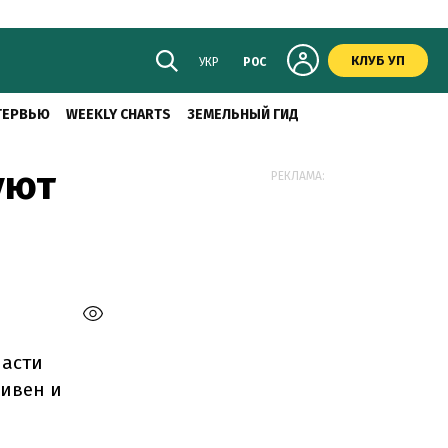
КЛУБ УП
УКР
РОС
ТЕРВЬЮ
WEEKLY CHARTS
ЗЕМЕЛЬНЫЙ ГИД
уют
РЕКЛАМА:
части
ривен и