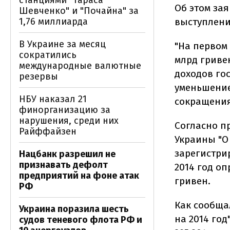
станциями "Тараса
Об этом за
Шевченко" и "Почайна" за
1,76 миллиарда
выступлени
В Украине за месяц
"На первом
сократились
млрд гривен
международные валютные
доходов гос
резервы
уменьшение
НБУ наказал 21
сокращения 
финорганизацию за
нарушения, среди них
Согласно п
Райффайзен
Украины "О
зарегистри
Нацбанк разрешил не
признавать дефолт
2014 год оп
предприятий на фоне атак
гривен.
РФ
Как сообща
Украина поразила шесть
на 2014 год
судов теневого флота РФ и