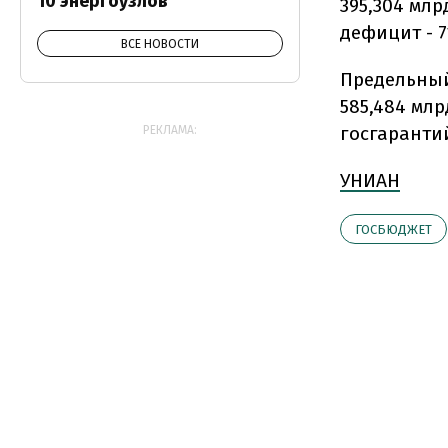
10 энергоузлов
395,304 млр
дефицит - 7
ВСЕ НОВОСТИ
Предельный
585,484 мл
госгарантий
РЕКЛАМА:
УНИАН
ГОСБЮДЖЕТ