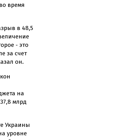
во время
зрыв в 48,5
увеличение
орое - это
е за счет
азал он.
акон
джета на
437,8 млрд
те Украины
на уровне