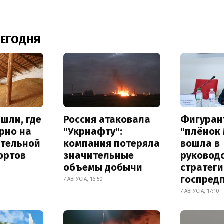
СЕГОДНЯ
шли, где
Россия атаковала
Фигуран
рно на
"Укрнафту":
"плёнок
ительной
компания потеряла
вошла в
ортов
значительные
руковод
объемы добычи
стратег
госпред
7 АВГУСТА, 16:50
7 АВГУСТА, 17:10