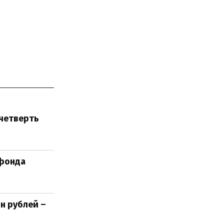
 четверть
 фонда
н рублей –