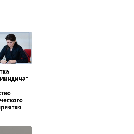
тка
 Миндича"
ство
ического
приятия