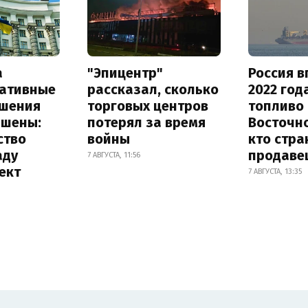
а
"Эпицентр"
Россия в
ативные
рассказал, сколько
2022 год
шения
торговых центров
топливо 
ышены:
потерял за время
Восточно
ство
войны
кто стра
аду
продаве
7 АВГУСТА, 11:56
ект
7 АВГУСТА, 13:35