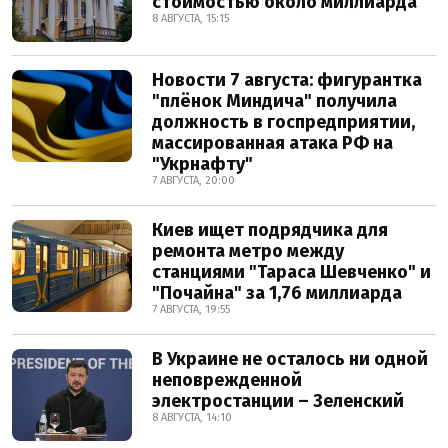
стоимостью около миллиарда
8 АВГУСТА, 15:15
Новости 7 августа: фигурантка
"плёнок Миндича" получила
должность в госпредприятии,
массированная атака РФ на
"Укрнафту"
7 АВГУСТА, 20:00
Киев ищет подрядчика для
ремонта метро между
станциями "Тараса Шевченко" и
"Почайна" за 1,76 миллиарда
7 АВГУСТА, 19:55
В Украине не осталось ни одной
неповрежденной
электростанции – Зеленский
8 АВГУСТА, 14:10