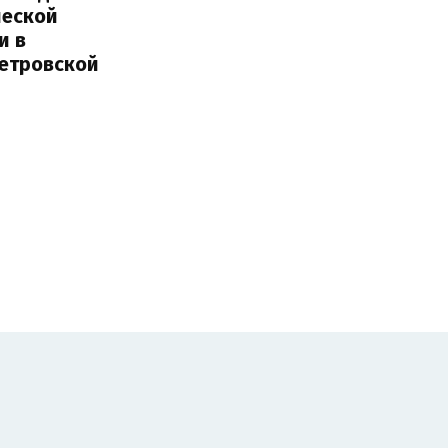
ческой
и в
етровской