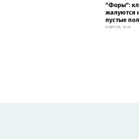
"Форы": к
жалуются 
пустые по
8 АВГУСТА, 10:40