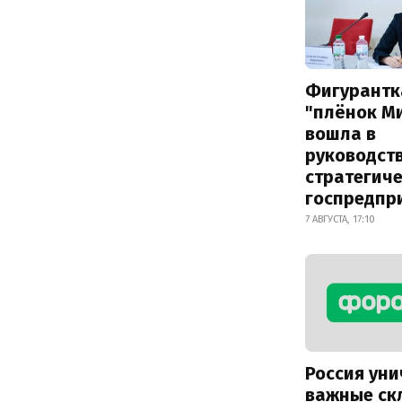
Фигурантк
"плёнок М
вошла в
руководст
стратегич
госпредпр
7 АВГУСТА, 17:10
Россия ун
важные ск