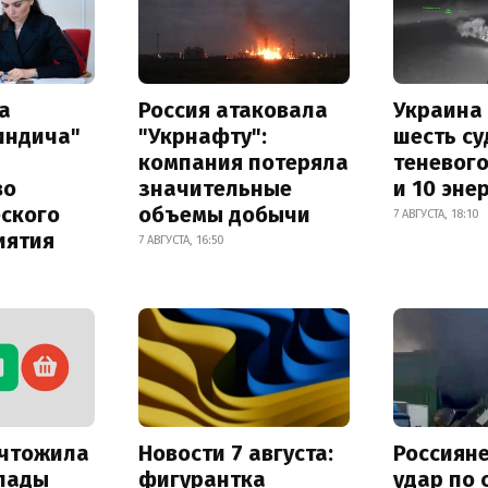
а
Россия атаковала
Украина
индича"
"Укрнафту":
шесть су
компания потеряла
теневог
во
значительные
и 10 эне
еского
объемы добычи
7 АВГУСТА, 18:10
иятия
7 АВГУСТА, 16:50
ичтожила
Новости 7 августа:
Россиян
лады
фигурантка
удар по