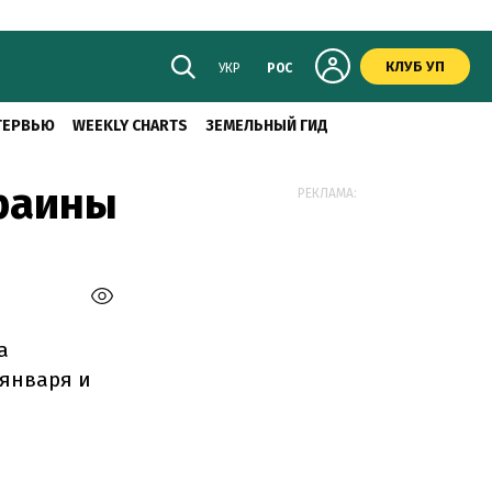
КЛУБ УП
УКР
РОС
ТЕРВЬЮ
WEEKLY CHARTS
ЗЕМЕЛЬНЫЙ ГИД
краины
РЕКЛАМА:
а
 января и