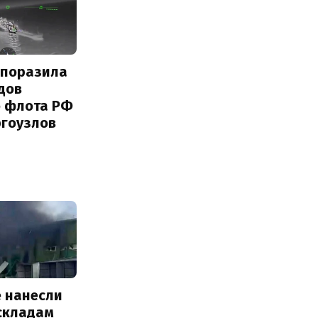
 поразила
дов
о флота РФ
ргоузлов
е нанесли
 складам