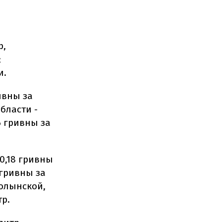
р,
;
и.
ивны за
бласти -
6 гривны за
0,18 гривны
 гривны за
Волынской,
тр.