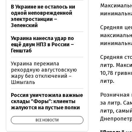
Максималь
В Украине не осталось ни
одной неповрежденной
минимальная
электростанции –
Зеленский
Средняя це
максимальна
Украина нанесла удар по
минимальная
ещё двум НПЗ в России –
Генштаб
Средняя ст
Украина пережила
литр. Макс
рекордную августовскую
10,78 гривн
жару без отключений –
литр.
Шмыгаль
Розничная 
Россия уничтожила важные
склады "Форы": клиенты
за литр. Са
жалуются на пустые полки
литр, самы
Днепропетро
ВСЕ НОВОСТИ