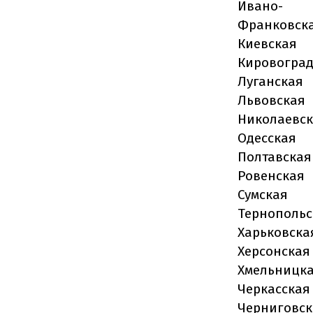
Ивано-
Франковск
Киевская
Кировоград
Луганская
Львовская
Николаевс
Одесская
Полтавская
Ровенская
Сумская
Тернопольс
Харьковска
Херсонская
Хмельницк
Черкасска
Черниговск