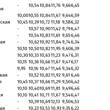
-
10,54
10,84
11,76
9,66
6,45
ая
10,00
10,55
10,84
11,67
9,64
6,59
ская
10,45
10,39
10,72
11,18
9,58
6,32
-
10,57
10,90
11,42
9,79
6,47
-
10,54
10,83
11,61
9,65
6,46
кая
-
10,62
10,92
11,84
9,74
6,34
10,10
10,50
10,82
11,95
9,60
6,39
10,30
10,33
10,63
11,23
9,47
6,31
10,15
10,36
10,66
11,67
9,47
6,17
9,95
10,16
10,47
11,46
9,34
6,32
кая
-
10,52
10,82
11,92
9,61
6,46
я
10,45
10,37
10,66
11,29
9,50
6,42
10,10
10,40
10,69
11,81
9,49
6,46
ая
10,10
10,41
10,71
11,67
9,54
6,47
я
-
10,39
10,69
12,13
9,50
6,53
ая
-
10,23
10,53
10,93
9,35
6,22