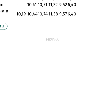
ая
-
10,41
10,71
11,32
9,52
6,40
на в
10,19
10,44
10,74
11,58
9,57
6,40
КТЫ
РЕКЛАМА: