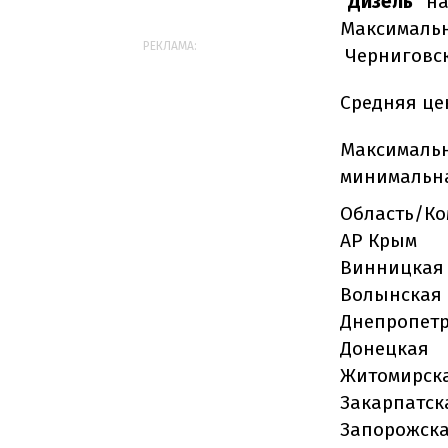
"Дизель"
на
Максимальна
РЕКЛАМА:
Черниговско
Средняя ц
Максимальна
минимальная
Область/К
АР Крым
Винницкая
Волынская
Днепропет
Донецкая
Житомирск
Закарпатск
Запорожск