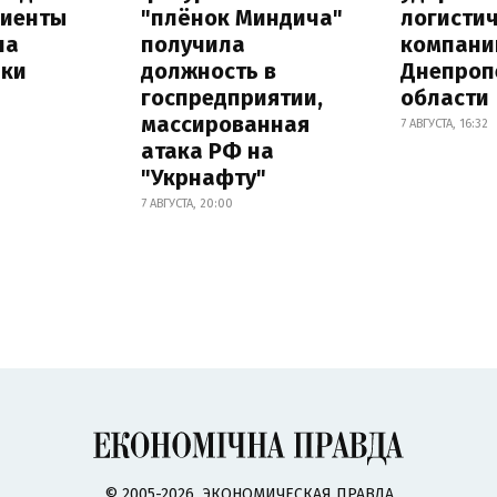
лиенты
"плёнок Миндича"
логисти
на
получила
компани
лки
должность в
Днепроп
госпредприятии,
области
массированная
7 АВГУСТА, 16:32
атака РФ на
"Укрнафту"
7 АВГУСТА, 20:00
© 2005-2026, ЭКОНОМИЧЕСКАЯ ПРАВДА