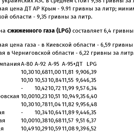
 украинских АЗС в среднем стоит 9,58 гривны за 
я цена ДТ АР Крым - 9.91 гривны за литр; мини
й области - 9,35 гривны за литр.
ена
сжиженного газа (LPG)
составляет 6,4 гривны
я цена газа - в Киевской области - 6,59 гривны 
 в Черниговской области - 6,22 гривны за литр
омпания
А-80
А-92
А-95
А-95+
ДТ
LPG
10,30
10,68
11,00
11,81
9,90
6,39
10,10
10,53
10,84
11,55
9,64
6,35
-
10,42
10,72
11,99
9,57
6,34
ровская
10,00
10,23
10,51
10,94
9,35
6,40
10,30
10,78
11,04
11,82
9,95
6,48
ая
-
10,34
10,64
11,89
9,44
6,35
ая
10,00
10,38
10,68
11,57
9,51
6,37
ая
10,49
10,29
10,59
11,08
9,39
6,52