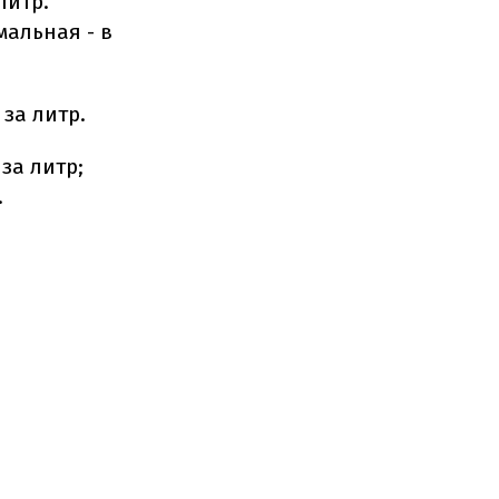
литр.
мальная - в
 за литр.
за литр;
.