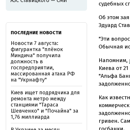
АЗС Ставицкого — СМИ
судебных с
Об этом за
Эдуард Став
ПОСЛЕДНИЕ НОВОСТИ
"Эти вопро
Новости 7 августа:
Обычная ист
фигурантка "плёнок
Миндича" получила
Напомним,
должность в
госпредприятии,
Киева от 2
массированная атака РФ
"Альфа Бан
на "Укрнафту"
задолженно
Киев ищет подрядчика для
Как извест
ремонта метро между
станциями "Тараса
коммерческ
Шевченко" и "Почайна" за
задолженно
1,76 миллиарда
гривен. Са
госбанки.
В Украине за месяц