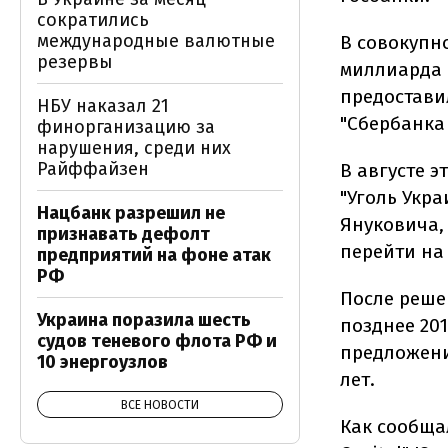
сократились
международные валютные
В совокупн
резервы
миллиарда 
предостави
НБУ наказал 21
"Сбербанка
финорганизацию за
нарушения, среди них
Райффайзен
В августе 
"Уголь Укр
Нацбанк разрешил не
Януковича,
признавать дефолт
перейти на
предприятий на фоне атак
РФ
После реше
Украина поразила шесть
позднее 20
судов теневого флота РФ и
предложени
10 энергоузлов
лет.
ВСЕ НОВОСТИ
Как сообща