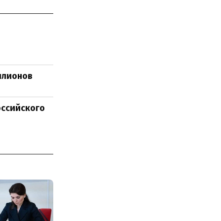
ллионов
оссийского