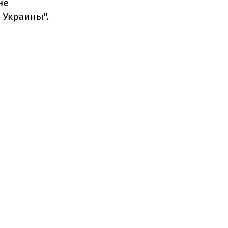
не
 Украины".