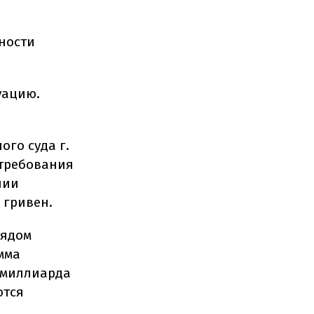
ности
уацию.
ого суда г.
 требования
нии
 гривен.
рядом
мма
 миллиарда
ются