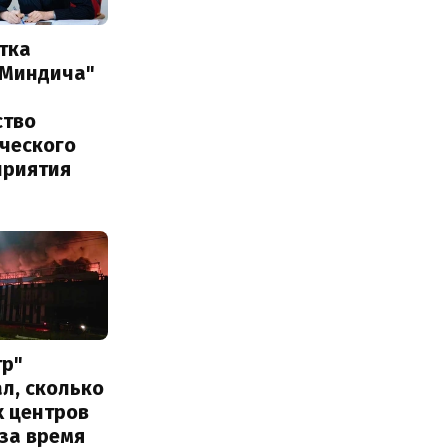
тка
 Миндича"
ство
ического
приятия
тр"
л, сколько
х центров
за время