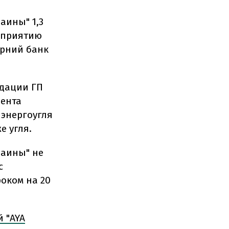
аины" 1,3
едприятию
ерний банк
идации ГП
дента
нэнергоугля
е угля.
раины" не
с
оком на 20
 "AYA