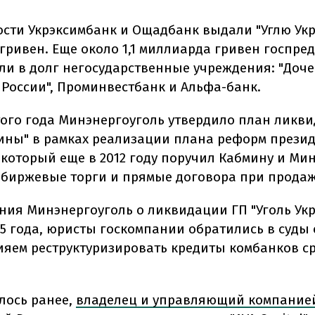
ости Укрэксимбанк и Ощадбанк выдали "Углю Укр
гривен. Еще около 1,1 миллиарда гривен госпр
ли в долг негосударственные учреждения: "Доч
 России", Проминвестбанк и Альфа-банк.
этого года Минэнергоуголь утвердило план ликв
аины" в рамках реализации плана реформ прези
 который еще в 2012 году поручил Кабмину и Ми
 биржевые торги и прямые договора при продаж
ния Минэнергоуголь о ликвидации ГП "Уголь Ук
15 года, юристы госкомпании обратились в суды 
яем реструктуризировать кредиты комбанков ср
лось ранее,
владелец и управляющий компанией