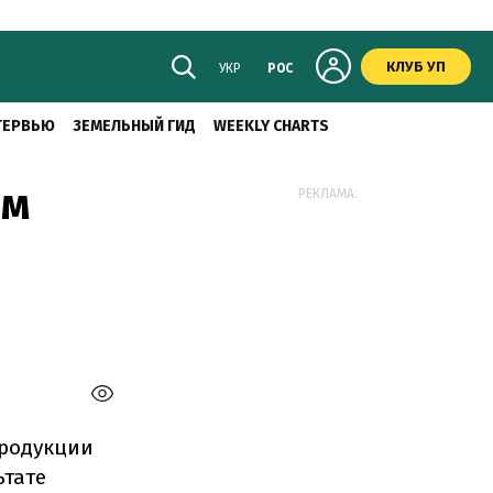
КЛУБ УП
УКР
РОС
ТЕРВЬЮ
ЗЕМЕЛЬНЫЙ ГИД
WEEKLY CHARTS
ом
РЕКЛАМА:
продукции
ьтате