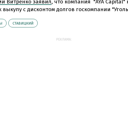
рий Витренко заявил
, что компания "AYA Capital" 
к выкупу с дисконтом долгов госкомпании "Уголь
НЫ
СТАВИЦКИЙ
РЕКЛАМА: