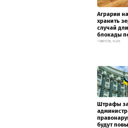
Аграрии на
хранить зе
случай дл
блокады п
7 АВГУСТА, 14:00
Штрафы з
администр
правонару
будут пов