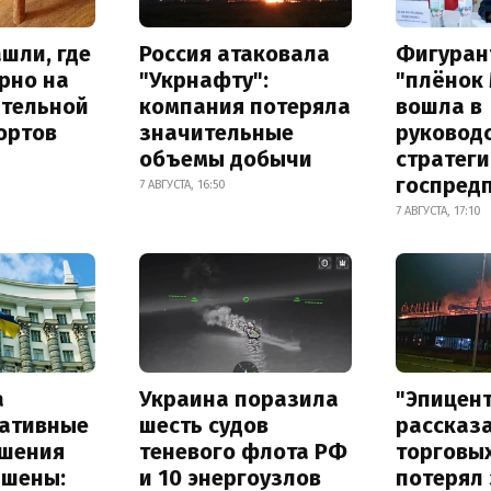
шли, где
Россия атаковала
Фигуран
рно на
"Укрнафту":
"плёнок
ительной
компания потеряла
вошла в
ортов
значительные
руковод
объемы добычи
стратег
госпред
7 АВГУСТА, 16:50
7 АВГУСТА, 17:10
а
Украина поразила
"Эпицен
ативные
шесть судов
рассказа
шения
теневого флота РФ
торговы
ышены:
и 10 энергоузлов
потерял 