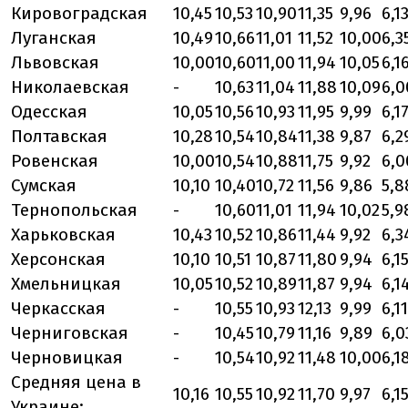
Кировоградская
10,45
10,53
10,90
11,35
9,96
6,1
Луганская
10,49
10,66
11,01
11,52
10,00
6,3
Львовская
10,00
10,60
11,00
11,94
10,05
6,1
Николаевская
-
10,63
11,04
11,88
10,09
6,0
Одесская
10,05
10,56
10,93
11,95
9,99
6,1
Полтавская
10,28
10,54
10,84
11,38
9,87
6,2
Ровенская
10,00
10,54
10,88
11,75
9,92
6,0
Сумская
10,10
10,40
10,72
11,56
9,86
5,8
Тернопольская
-
10,60
11,01
11,94
10,02
5,9
Харьковская
10,43
10,52
10,86
11,44
9,92
6,3
Херсонская
10,10
10,51
10,87
11,80
9,94
6,1
Хмельницкая
10,05
10,52
10,89
11,87
9,94
6,1
Черкасская
-
10,55
10,93
12,13
9,99
6,11
Черниговская
-
10,45
10,79
11,16
9,89
6,0
Черновицкая
-
10,54
10,92
11,48
10,00
6,1
Средняя цена в
10,16
10,55
10,92
11,70
9,97
6,1
Украине: