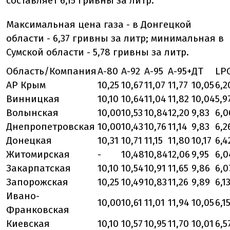
составляет 6,15 гривны за литр.
Максимальная цена газа - в Донгецкой
области - 6,37 гривны за литр; минимальная в
Сумской области - 5,78 гривны за литр.
Область/Компания
А-80
А-92
А-95
А-95+
ДТ
LP
АР Крым
10,25
10,67
11,07
11,77
10,05
6,2
Винницкая
10,10
10,64
11,04
11,82
10,04
5,9
Волынская
10,00
10,53
10,84
12,20
9,83
6,0
Днепропетровская
10,00
10,43
10,76
11,14
9,83
6,2
Донецкая
10,31
10,71
11,15
11,80
10,17
6,4
Житомирская
-
10,48
10,84
12,06
9,95
6,0
Закарпатская
10,10
10,54
10,91
11,65
9,86
6,0
Запорожская
10,25
10,49
10,83
11,26
9,89
6,1
Ивано-
10,00
10,61
11,01
11,94
10,05
6,1
Франковская
Киевская
10,10
10,57
10,95
11,70
10,01
6,5