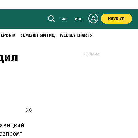
КЛУБ УП
УКР
РОС
ТЕРВЬЮ
ЗЕМЕЛЬНЫЙ ГИД
WEEKLY CHARTS
дил
РЕКЛАМА:
тавицкий
Газпром"