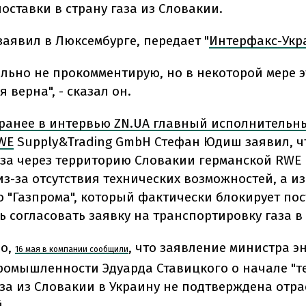
оставки в страну газа из Словакии.
заявил в Люксембурге, передает "
Интерфакс-Укр
ельно не прокомментирую, но в некоторой мере э
верна", - сказал он.
ранее в интервью ZN.UA главный исполнительн
WE
Supply&Trading GmbH Стефан Юдиш заявил, ч
аза через территорию Словакии германской RWE 
из-за отсутствия технических возможностей, а из
о "Газпрома", который фактически блокирует пос
 согласовать заявку на транспортировку газа в
но,
, что заявление министра э
16 мая в компании сообщили
ромышленности Эдуарда Ставицкого о начале "т
аза из Словакии в Украину не подтверждена отр
.