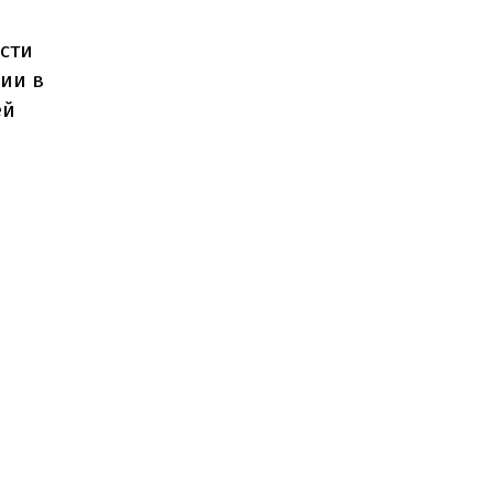
сти
ии в
ей