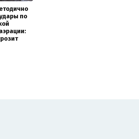
методично
 удары по
кой
аэрации:
грозит