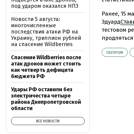
под ударом оказался НПЗ
Ранее, 15 
Новости 5 августа:
Эдуард
Став
многочисленные
тестовом р
последствия атаки РФ на
продляться 
Украину, триллион рублей
на спасение Wildberries
ГАЗПРОМ
Спасение Wildberries после
атак дронов может стоить
как четверть дефицита
бюджета РФ
Удары РФ оставили без
электричества четыре
района Днепропетровской
области
ВСЕ НОВОСТИ