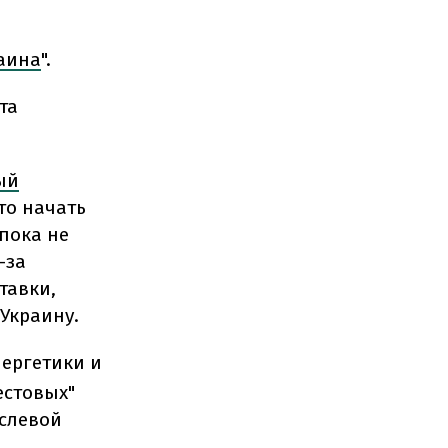
аина
".
та
ый
то начать
пока не
-за
тавки,
 Украину.
нергетики и
естовых"
аслевой