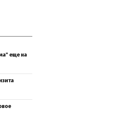
ма" еще на
изита
овое