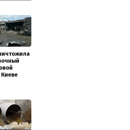
уничтожила
вочный
Новой
 Киеве