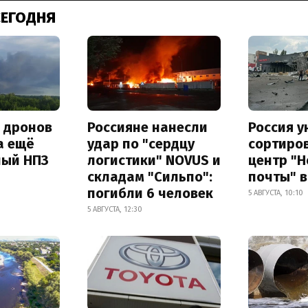
СЕГОДНЯ
а дронов
Россияне нанесли
Россия 
а ещё
удар по "сердцу
сортиро
ный НПЗ
логистики" NOVUS и
центр "
складам "Сильпо":
почты" в
погибли 6 человек
5 АВГУСТА, 10:10
5 АВГУСТА, 12:30