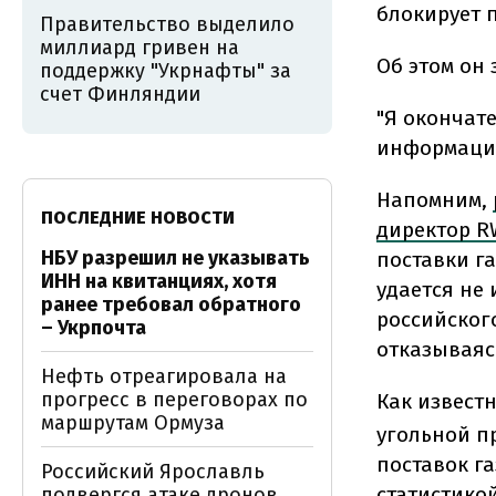
блокирует п
Правительство выделило
миллиард гривен на
Об этом он 
поддержку "Укрнафты" за
счет Финляндии
"Я окончат
информация 
Напомним,
ПОСЛЕДНИЕ НОВОСТИ
директор R
НБУ разрешил не указывать
поставки г
ИНН на квитанциях, хотя
удается не 
ранее требовал обратного
российског
– Укрпочта
отказываясь
Нефть отреагировала на
прогресс в переговорах по
Как извест
маршрутам Ормуза
угольной п
поставок г
Российский Ярославль
статистикой
подвергся атаке дронов,