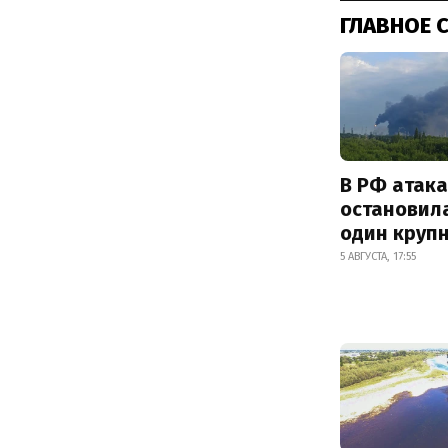
ГЛАВНОЕ 
В РФ атак
остановил
один круп
5 АВГУСТА, 17:55