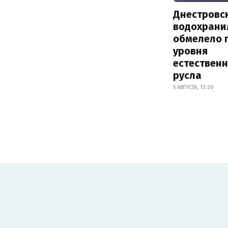
Днестровс
водохрани
обмелело 
уровня
естествен
русла
5 АВГУСТА, 13:20