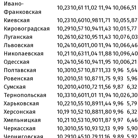
Ивано-
10,23
10,61
11,02
11,94
10,06
6,51
Франковская
Киевская
10,23
10,60
10,98
11,71
10,05
5,87
Кировоградская
10,29
10,57
10,94
11,43
10,01
5,77
Луганская
10,26
10,62
10,95
11,43
10,07
6,03
Львовская
10,24
10,60
11,00
11,94
10,06
6,46
Николаевская
10,21
10,63
11,04
11,88
10,09
6,40
Одесская
10,24
10,56
10,94
11,95
10,00
6,21
Полтавская
10,30
10,57
10,87
11,33
9,96
5,64
Ровенская
10,20
10,51
10,87
11,75
9,93
5,96
Сумская
10,20
10,40
10,72
11,56
9,87
6,32
Тернопольская
10,33
10,60
11,01
11,94
10,02
6,30
Харьковская
10,22
10,55
10,89
11,44
9,96
5,79
Херсонская
10,19
10,52
10,88
11,80
9,96
6,32
Хмельницкая
10,21
10,53
10,90
11,87
9,97
6,46
Черкасская
10,30
10,55
10,93
12,13
9,99
5,90
Черниговская
10,29
10,45
10,79
11,16
9,89
5,92