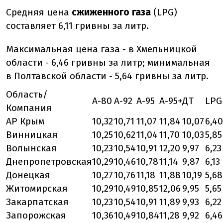
Средняя цена
сжиженного газа
(LPG)
составляет 6,11 гривны за литр.
Максимальная цена газа - в Хмельницкой
области - 6,46 гривны за литр; минимальная
в Полтавской области - 5,64 гривны за литр.
Область/
А-80
А-92
А-95
А-95+
ДТ
LPG
Компания
АР Крым
10,32
10,71
11,07
11,84
10,07
6,40
Винницкая
10,25
10,62
11,04
11,70
10,03
5,85
Волынская
10,23
10,54
10,91
12,20
9,97
6,23
Днепропетровская
10,29
10,46
10,78
11,14
9,87
6,13
Донецкая
10,27
10,76
11,18
11,88
10,19
5,68
Житомирская
10,29
10,49
10,85
12,06
9,95
5,65
Закарпатская
10,23
10,54
10,91
11,89
9,93
6,22
Запорожская
10,36
10,49
10,84
11,28
9,92
6,46