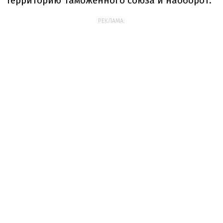
территорию Таможенного союза и наоборот.
РЕКЛАМА: