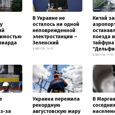
В Украине не
Китай з
у
осталось ни одной
аэропор
ий
неповрежденной
останав
оимостью
электростанции –
поезда и
лиарда
Зеленский
тайфуна
"Дельфи
8 АВГУСТА, 14:10
8 АВГУСТА, 17:10
е
Украина пережила
В Марган
рекордную
соседни
з-за
августовскую жару
населен