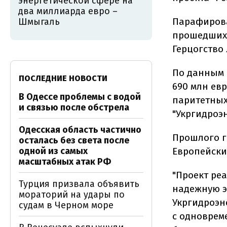
энергетической сфере на
два миллиарда евро –
Парафирова
Шмыгаль
прошедших с
Герцогство
По данным 
ПОСЛЕДНИЕ НОВОСТИ
690 млн евр
В Одессе проблемы с водой
паритетных
и связью после обстрела
"Укргидроэн
Одесская область частично
Прошлого г
осталась без света после
одной из самых
Европейски
масштабных атак РФ
"Проект ре
Турция призвала объявить
надежную э
мораторий на удары по
Укргидроэн
судам в Черном море
с одноврем