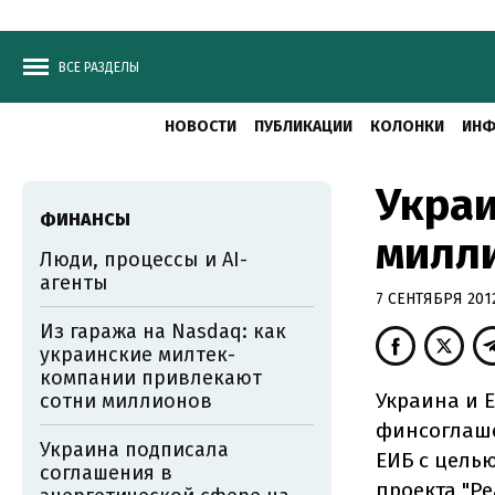
ВСЕ РАЗДЕЛЫ
НОВОСТИ
ПУБЛИКАЦИИ
КОЛОНКИ
ИНФ
Украи
ФИНАНСЫ
милли
Люди, процессы и AI-
агенты
7 СЕНТЯБРЯ 2012
Из гаража на Nasdaq: как
украинские милтек-
компании привлекают
Украина и 
сотни миллионов
финсоглаше
Украина подписала
ЕИБ с цель
соглашения в
проекта "Р