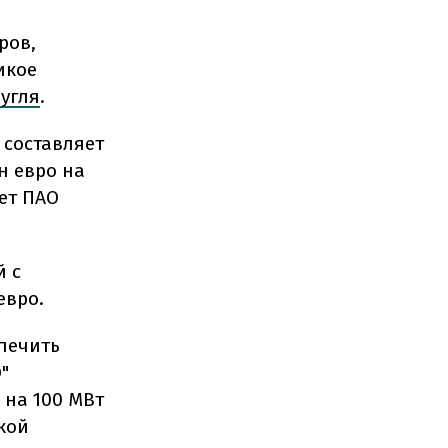
ров,
икое
угля
.
 составляет
лн евро на
ет ПАО
й с
евро.
печить
"
 на 100 МВт
кой