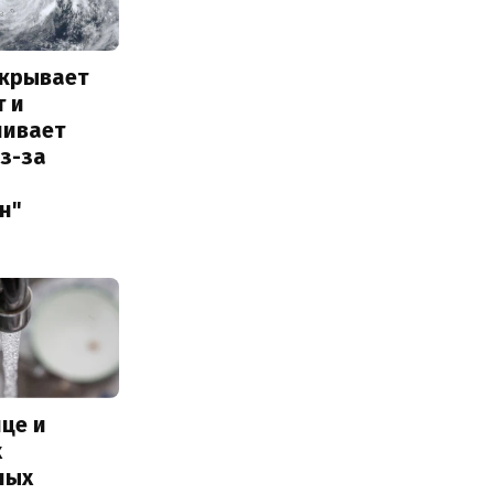
акрывает
т и
ливает
з-за
н"
це и
х
ных