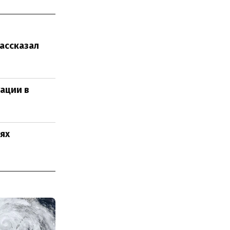
рассказал
уации в
тях