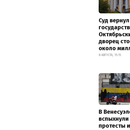
Суд вернул
государств
Октябрьск
дворец ст
около мил
8 АВГУСТА, 15:15
В Венесуэл
вспыхнули
протесты и