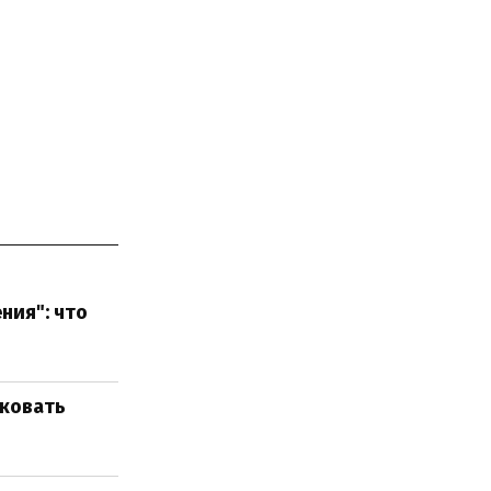
ния": что
сковать