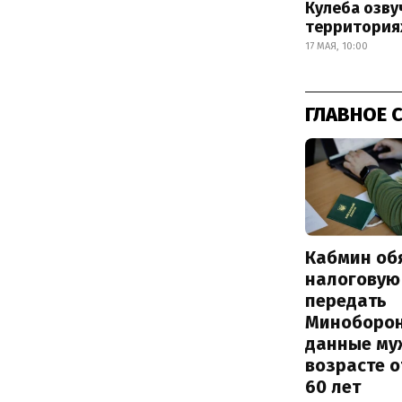
Кулеба озв
территория
17 МАЯ, 10:00
ГЛАВНОЕ 
Кабмин об
налоговую
передать
Миноборо
данные му
возрасте о
60 лет