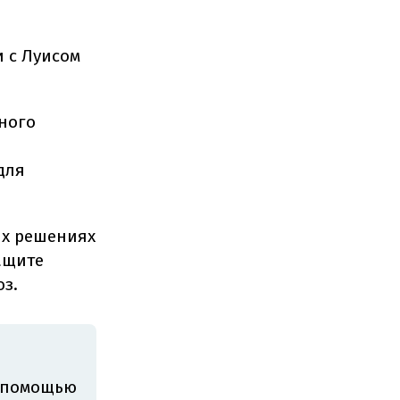
и с Луисом
лного
для
ых решениях
ащите
оз.
с помощью