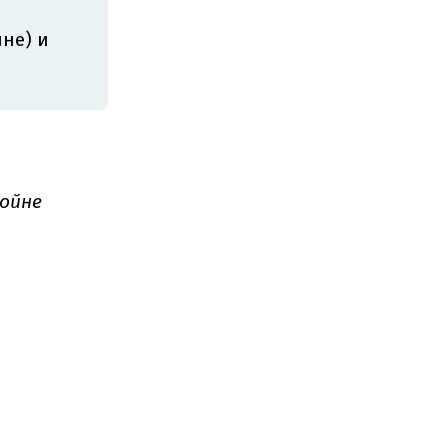
не) и
войне