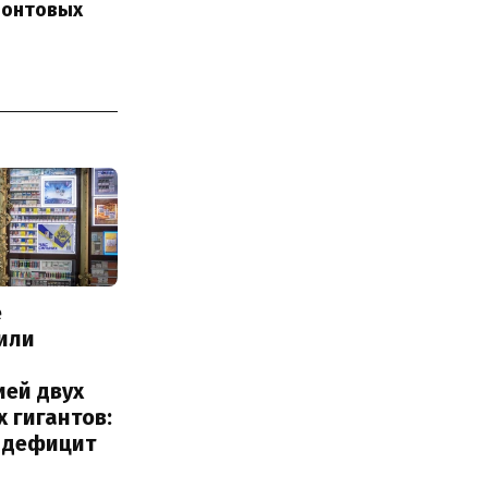
ронтовых
е
или
с
ией двух
 гигантов:
и дефицит