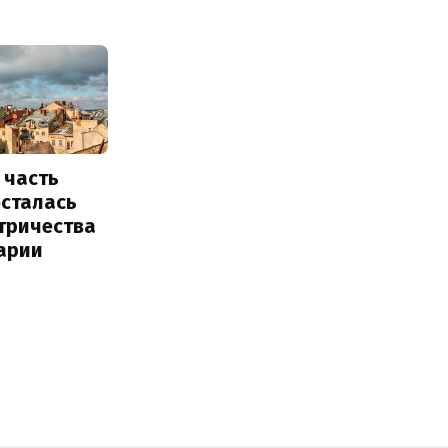
 часть
осталась
тричества
арии