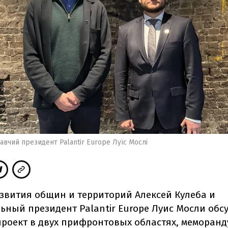
авчий президент Palantir Europe Луїс Мослі
И
звития общин и территорий Алексей Кулеба и
ьный президент Palantir Europe Луис Мосли обс
роект в двух прифронтовых областях, меморанд