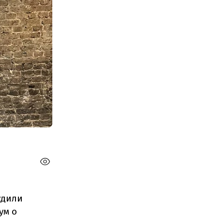
удили
ум о