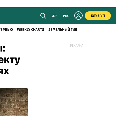
КЛУБ УП
УКР
РОС
ТЕРВЬЮ
WEEKLY CHARTS
ЗЕМЕЛЬНЫЙ ГИД
:
РЕКЛАМА:
екту
ях