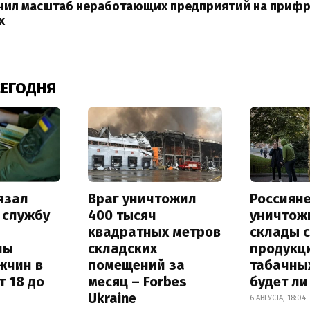
учил масштаб неработающих предприятий на приф
х
СЕГОДНЯ
язал
Враг уничтожил
Россиян
 службу
400 тысяч
уничтож
квадратных метров
склады 
ны
складских
продукц
жчин в
помещений за
табачных
т 18 до
месяц – Forbes
будет л
Ukraine
6 АВГУСТА, 18:04