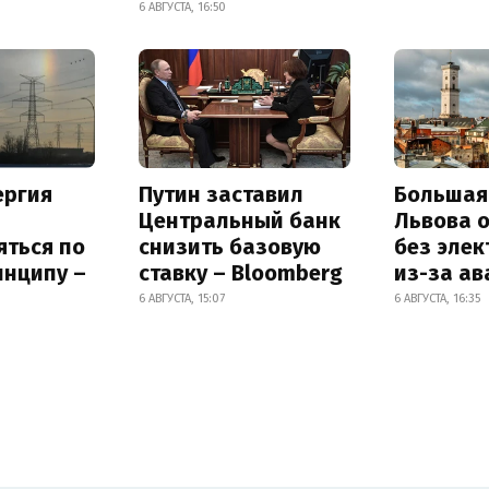
6 АВГУСТА, 16:50
ергия
Путин заставил
Большая
Центральный банк
Львова 
яться по
снизить базовую
без элек
инципу –
ставку – Bloomberg
из-за ав
6 АВГУСТА, 15:07
6 АВГУСТА, 16:35