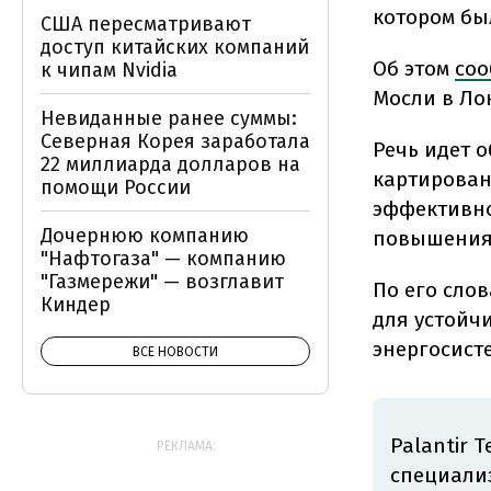
котором бы
США пересматривают
доступ китайских компаний
Об этом
со
к чипам Nvidia
Мосли в Ло
Невиданные ранее суммы:
Северная Корея заработала
Речь идет 
22 миллиарда долларов на
картирован
помощи России
эффективно
Дочернюю компанию
повышения 
"Нафтогаза" — компанию
"Газмережи" — возглавит
По его сло
Киндер
для устойч
энергосист
ВСЕ НОВОСТИ
Palantir 
РЕКЛАМА:
специали