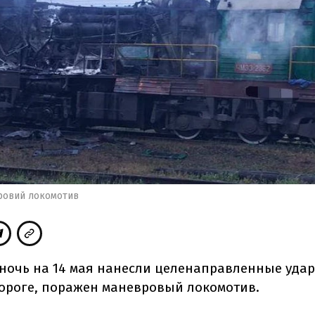
ровий локомотив
 ночь на 14 мая
нанесли целенаправленные уда
ороге, поражен маневровый локомотив.