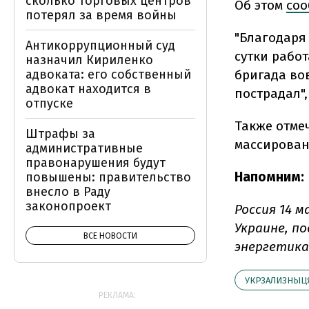
сколько торговых центров
Об этом
соо
потерял за время войны
"Благодаря
Антикоррупционный суд
сутки рабо
назначил Кириленко
бригада во
адвоката: его собственный
адвокат находится в
пострадал",
отпуске
Также отмеч
Штрафы за
массирован
административные
правонарушения будут
Напомним:
повышены: правительство
внесло в Раду
законопроект
Россия 14 м
Украине, п
ВСЕ НОВОСТИ
энергетика
УКРЗАЛИЗНЫЦ
РЕКЛАМА: