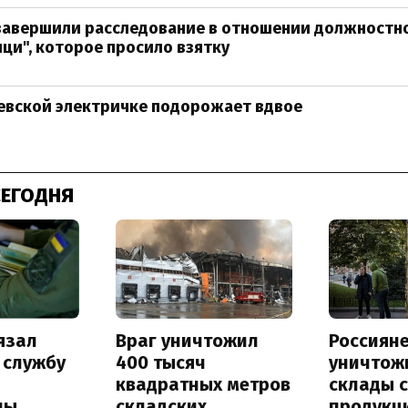
завершили расследование в отношении должностн
ци", которое просило взятку
евской электричке подорожает вдвое
СЕГОДНЯ
язал
Враг уничтожил
Россиян
 службу
400 тысяч
уничтож
квадратных метров
склады 
ны
складских
продукц