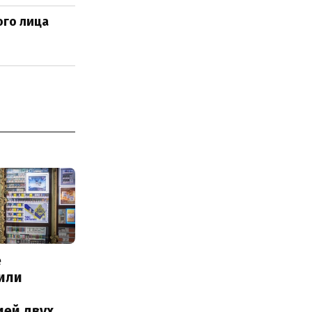
ого лица
е
или
с
ией двух