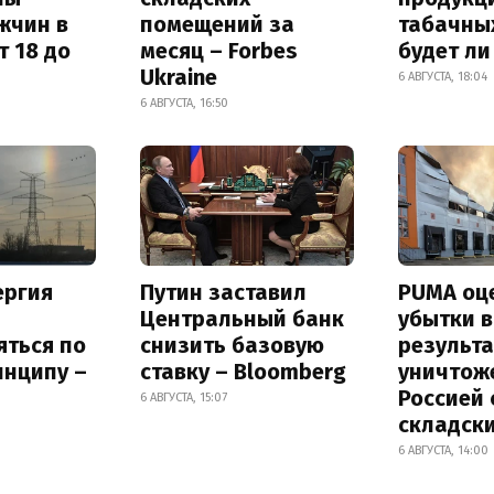
жчин в
помещений за
табачных
т 18 до
месяц – Forbes
будет л
Ukraine
6 АВГУСТА, 18:04
6 АВГУСТА, 16:50
ергия
Путин заставил
PUMA оц
Центральный банк
убытки в
яться по
снизить базовую
результа
инципу –
ставку – Bloomberg
уничтож
Россией 
6 АВГУСТА, 15:07
складск
6 АВГУСТА, 14:00