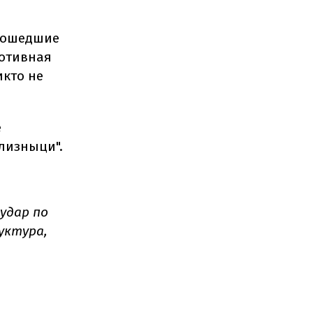
прошедшие
мотивная
икто не
е
лизныци".
удар по
уктура,