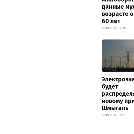
данные му
возрасте о
60 лет
6 АВГУСТА, 19:39
Электроэн
будет
распредел
новому пр
Шмыгаль
6 АВГУСТА, 18:23