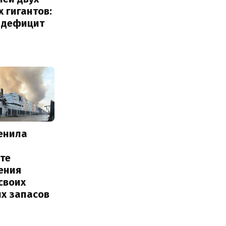
 гигантов:
и дефицит
енила
те
ения
своих
их запасов