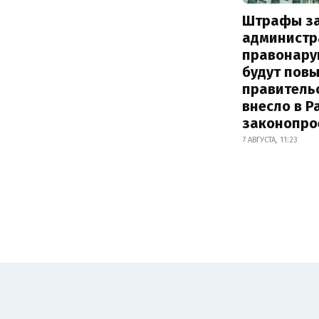
Штрафы з
администр
правонару
будут пов
правитель
внесло в Р
законопро
7 АВГУСТА, 11:23