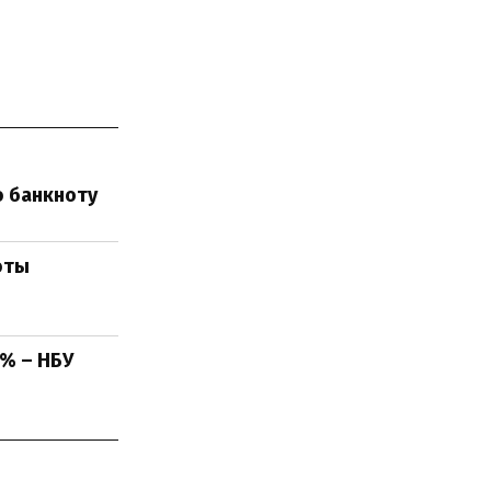
ю банкноту
юты
% – НБУ