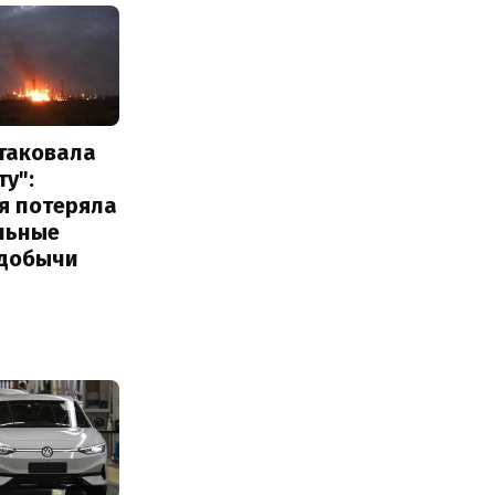
атаковала
у":
я потеряла
льные
добычи