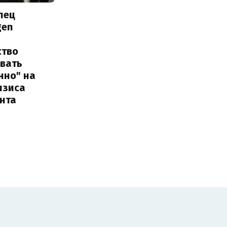
лец
gen
ство
овать
нно" на
изиса
нта