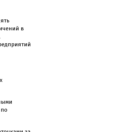
лять
ичений в
,
предприятий
х
бными
 по
точками за