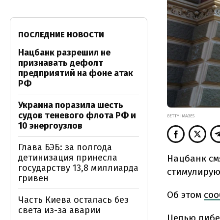
ПОСЛЕДНИЕ НОВОСТИ
Нацбанк разрешил не
признавать дефолт
предприятий на фоне атак
РФ
Украина поразила шесть
судов теневого флота РФ и
GETTY IMAGES
10 энергоузлов
Глава БЭБ: за полгода
детинизация принесла
Нацбанк см
государству 13,8 миллиарда
стимулирую
гривен
Об этом
соо
Часть Киева осталась без
света из-за аварии
Целью либе