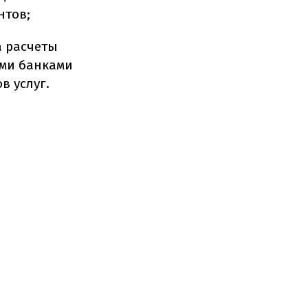
нтов;
а расчеты
ими банками
в услуг.