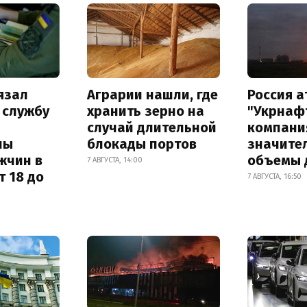
язал
Аграрии нашли, где
Россия 
 службу
хранить зерно на
"Укрнафт
случай длительной
компани
ны
блокады портов
значите
жчин в
объемы 
7 АВГУСТА, 14:00
т 18 до
7 АВГУСТА, 16:50