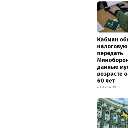
Кабмин об
налоговую
передать
Миноборо
данные му
возрасте о
60 лет
6 АВГУСТА, 19:39