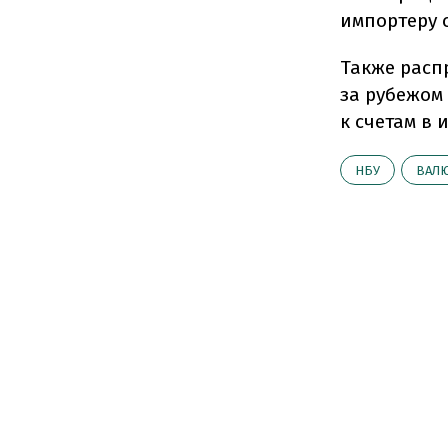
импортеру 
Также расп
за рубежом
к счетам в 
НБУ
ВАЛ