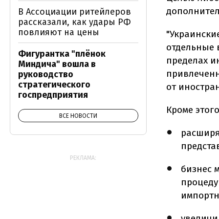
дополнител
В Ассоциации ритейлеров
рассказали, как удары РФ
повлияют на цены
"Украински
отдельные 
Фигурантка "плёнок
пределах и
Миндича" вошла в
привлеченн
руководство
стратегического
от иностра
госпредприятия
Кроме этог
ВСЕ НОВОСТИ
расширя
предста
РЕКЛАМА:
бизнес 
процеду
импортн
увеличи