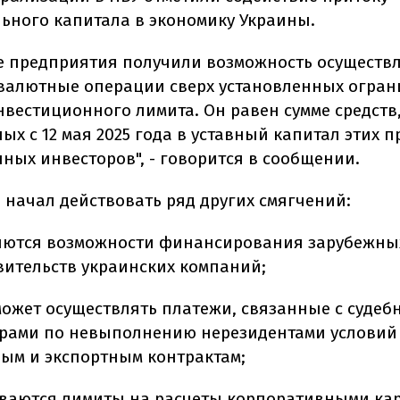
ьного капитала в экономику Украины.
е предприятия получили возможность осуществ
валютные операции сверх установленных огран
нвестиционного лимита. Он равен сумме средств
ых с 12 мая 2025 года в уставный капитал этих 
нных инвесторов", - говорится в сообщении.
о начал действовать ряд других смягчений:
ются возможности финансирования зарубежны
вительств украинских компаний;
может осуществлять платежи, связанные с суде
рами по невыполнению нерезидентами условий
ым и экспортным контрактам;
ваются лимиты на расчеты корпоративными кар