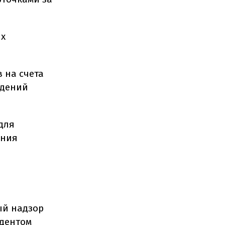
ях
 на счета
ждений
для
ения
ый надзор
идентом