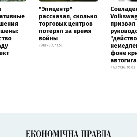
а
"Эпицентр"
Совладе
ативные
рассказал, сколько
Volkswa
шения
торговых центров
призвал
ышены:
потерял за время
руковод
ство
войны
"действ
аду
немедле
7 АВГУСТА, 11:56
ект
фоне кр
автогига
7 АВГУСТА, 10:02