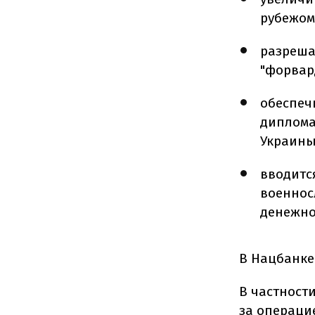
рубежом
разреша
"форвар
обеспеч
диплома
Украины
вводитс
военнос
денежно
В Нацбанке
В частност
за операци