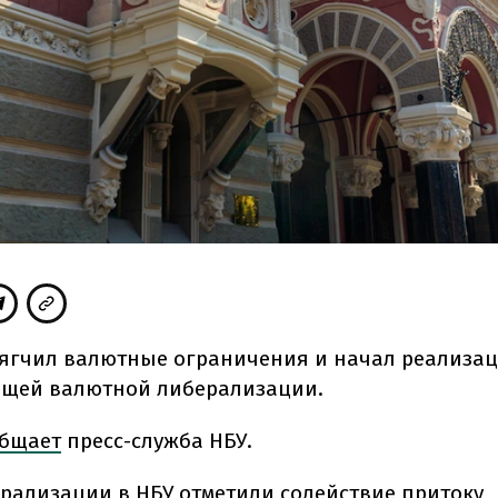
ягчил валютные ограничения и начал реализа
щей валютной либерализации.
бщает
пресс-служба НБУ.
рализации в НБУ отметили содействие притоку