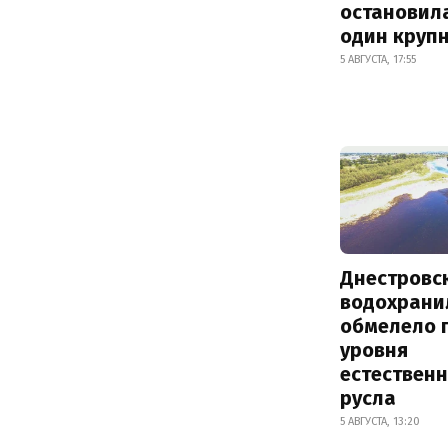
остановил
один круп
5 АВГУСТА, 17:55
Днестровс
водохрани
обмелело 
уровня
естествен
русла
5 АВГУСТА, 13:20