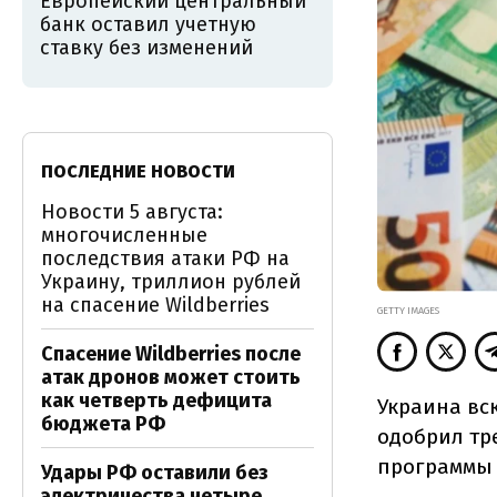
Европейский центральный
банк оставил учетную
ставку без изменений
ПОСЛЕДНИЕ НОВОСТИ
Новости 5 августа:
многочисленные
последствия атаки РФ на
Украину, триллион рублей
на спасение Wildberries
GETTY IMAGES
Спасение Wildberries после
атак дронов может стоить
как четверть дефицита
Украина вск
бюджета РФ
одобрил тр
программы U
Удары РФ оставили без
электричества четыре