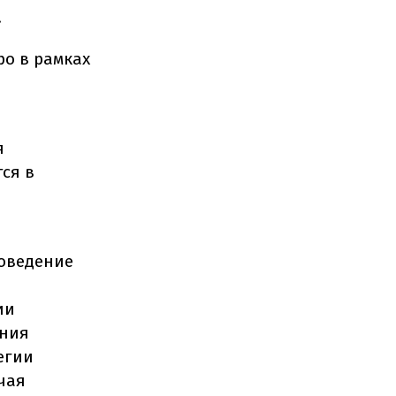
.
ро в рамках
я
ся в
роведение
ии
ения
егии
чая