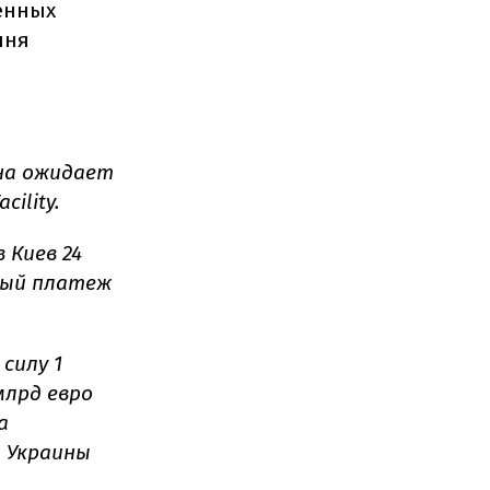
енных
чня
ина ожидает
cility.
 Киев 24
вый платеж
 силу 1
млрд евро
а
и Украины