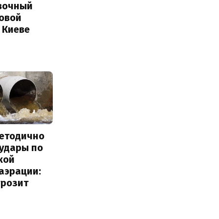
вочный
Новой
 Киеве
методично
 удары по
кой
аэрации:
грозит