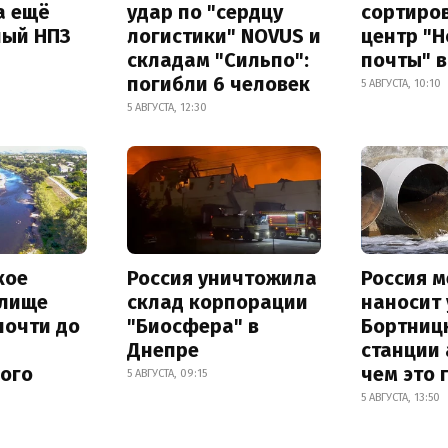
а ещё
удар по "сердцу
сортиро
ный НПЗ
логистики" NOVUS и
центр "
складам "Сильпо":
почты" в
погибли 6 человек
5 АВГУСТА, 10:10
5 АВГУСТА, 12:30
кое
Россия уничтожила
Россия 
лище
склад корпорации
наносит
почти до
"Биосфера" в
Бортниц
Днепре
станции 
ного
чем это 
5 АВГУСТА, 09:15
5 АВГУСТА, 13:50