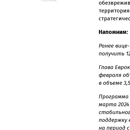
РЕКЛАМА:
обезврежив
территория
стратегиче
Напомним:
Ранее вице
получить 12,
Глава Еврок
февраля об
в объеме 3,
Программа д
марта 2024
стабильног
поддержку 
на период с