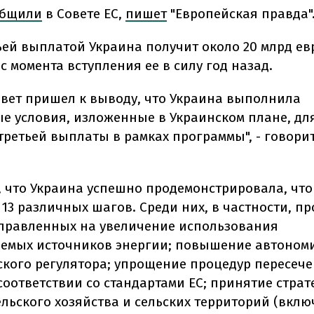
общили
в Совете ЕС,
пишет
"Европейская правда"
тьей выплатой Украина получит около 20 млрд ев
 момента вступления ее в силу год назад.
овет пришел к выводу, что Украина выполнила
е условия, изложенные в Украинском плане, дл
третьей выплаты в рамках программы", - говорит
.
, что Украина успешно продемонстрировала, что
13 различных шагов. Среди них, в частности, п
правленных на увеличение использования
емых источников энергии; повышение автоном
ского регулятора; упрощение процедур пересеч
соответствии со стандартами ЕС; принятие страт
ельского хозяйства и сельских территорий (вклю