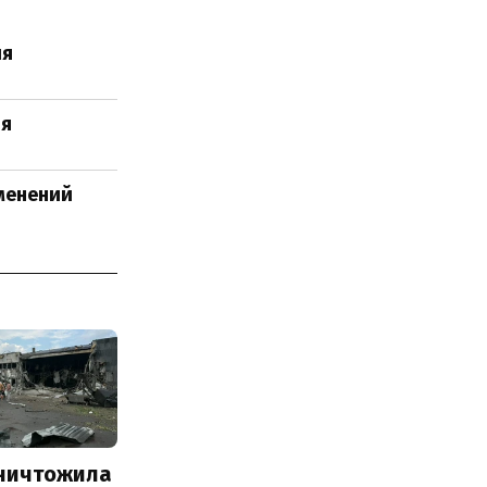
ля
ля
менений
уничтожила