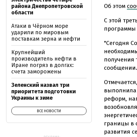
Об этом
со
района Днепропетровской
области
С этой тре
Атаки в Чёрном море
программы с
ударили по мировым
поставкам зерна и нефти
"Сегодня С
необходимы
Крупнейший
производитель нефти в
получения 
Иране погряз в долгах:
сообщении
счета заморожены
Отмечается
Зеленский назвал три
выполнила 
приоритета подготовки
Украины к зиме
реформ, на
возобновля
ВСЕ НОВОСТИ
энергетиче
границы в 
развития с